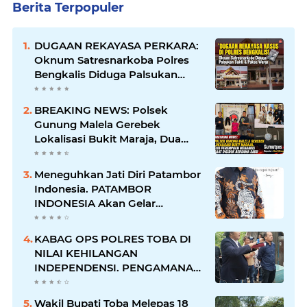
Berita Terpopuler
DUGAAN REKAYASA PERKARA:
Oknum Satresnarkoba Polres
Bengkalis Diduga Palsukan
Barang Bukti Hingga Paksa
Warga Hadir di TKP
BREAKING NEWS: Polsek
Gunung Malela Gerebek
Lokalisasi Bukit Maraja, Dua
Perempuan Menangis Saat
Diciduk Bersama Sabu
Meneguhkan Jati Diri Patambor
Indonesia. PATAMBOR
INDONESIA Akan Gelar
RAKERNAS II Di Jakarta.
KABAG OPS POLRES TOBA DI
NILAI KEHILANGAN
INDEPENDENSI. PENGAMANAN
PENEMBOKAN TANAH DI
LAGUBOTI DAPAT SOROTAN.
Wakil Bupati Toba Melepas 18