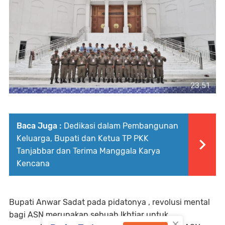
Baca Juga :
Dedikasi dalam Pembangunan
Keluarga, Bupati dan Ketua TP PKK
Tanjabbar dan Terima Manggala Karya
Kencana
Bupati Anwar Sadat pada pidatonya , revolusi mental
bagi ASN merupakan sebuah Ikhtiar untuk
×