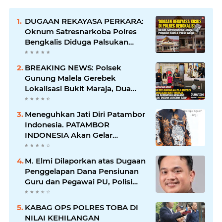
DUGAAN REKAYASA PERKARA:
Oknum Satresnarkoba Polres
Bengkalis Diduga Palsukan
Barang Bukti Hingga Paksa
Warga Hadir di TKP
BREAKING NEWS: Polsek
Gunung Malela Gerebek
Lokalisasi Bukit Maraja, Dua
Perempuan Menangis Saat
Diciduk Bersama Sabu
Meneguhkan Jati Diri Patambor
Indonesia. PATAMBOR
INDONESIA Akan Gelar
RAKERNAS II Di Jakarta.
M. Elmi Dilaporkan atas Dugaan
Penggelapan Dana Pensiunan
Guru dan Pegawai PU, Polisi
Pastikan Proses Hukum
Berjalan
KABAG OPS POLRES TOBA DI
NILAI KEHILANGAN