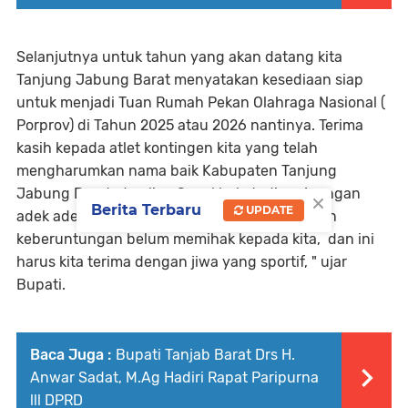
Selanjutnya untuk tahun yang akan datang kita
Tanjung Jabung Barat menyatakan kesediaan siap
untuk menjadi Tuan Rumah Pekan Olahraga Nasional (
Porprov) di Tahun 2025 atau 2026 nantinya. Terima
kasih kepada atlet kontingen kita yang telah
mengharumkan nama baik Kabupaten Tanjung
×
Jabung Barat. dan liga Sepakbola tadi perjuangan
Berita Terbaru
UPDATE
adek adek kita sudah sangat luar biasa, namun
keberuntungan belum memihak kepada kita, dan ini
harus kita terima dengan jiwa yang sportif, " ujar
Bupati.
Baca Juga :
Bupati Tanjab Barat Drs H.
Anwar Sadat, M.Ag Hadiri Rapat Paripurna
lll DPRD