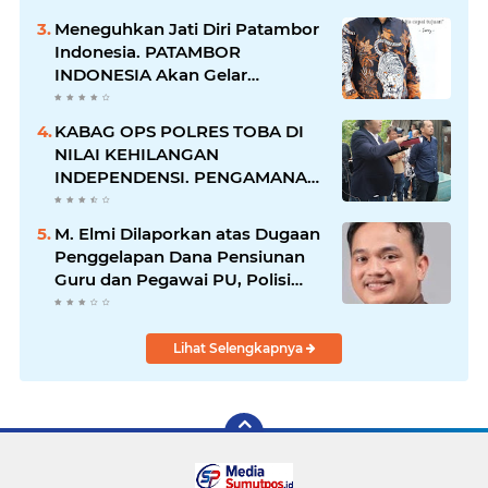
Diciduk Bersama Sabu
Meneguhkan Jati Diri Patambor
Indonesia. PATAMBOR
INDONESIA Akan Gelar
RAKERNAS II Di Jakarta.
KABAG OPS POLRES TOBA DI
NILAI KEHILANGAN
INDEPENDENSI. PENGAMANAN
PENEMBOKAN TANAH DI
LAGUBOTI DAPAT SOROTAN.
M. Elmi Dilaporkan atas Dugaan
Penggelapan Dana Pensiunan
Guru dan Pegawai PU, Polisi
Pastikan Proses Hukum
Berjalan
Lihat Selengkapnya