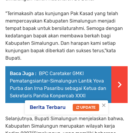
"Terimakasih atas kunjungan Pak Kasad yang telah
mempercayakan Kabupaten Simalungun menjadi
tempat bapak untuk bersilaturahmi. Semoga dengan
kedatangan bapak akan membawa berkah bagi
Kabupaten Simalungun. Dan harapan kami setiap
kunjungan bapak diberkati dan sukses terus,"kata
Bupati.
Baca Juga :
BPC Caretaker GMKI
Pematangsiantar-Simalungun Lantik Yova
Purba dan Irna Pasaribu sebagai Ketua dan
Sekretaris Panitia Konpercab XXXI
×
Berita Terbaru
UPDATE
Selanjutnya, Bupati Simalungun menjelaskan bahwa,
Kabupaten Simalungun merupakan wilayah kerja