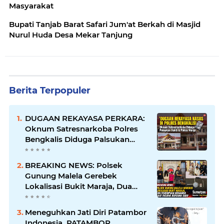
Masyarakat
Bupati Tanjab Barat Safari Jum'at Berkah di Masjid
Nurul Huda Desa Mekar Tanjung
Berita Terpopuler
DUGAAN REKAYASA PERKARA:
Oknum Satresnarkoba Polres
Bengkalis Diduga Palsukan
Barang Bukti Hingga Paksa
Warga Hadir di TKP
BREAKING NEWS: Polsek
Gunung Malela Gerebek
Lokalisasi Bukit Maraja, Dua
Perempuan Menangis Saat
Diciduk Bersama Sabu
Meneguhkan Jati Diri Patambor
Indonesia. PATAMBOR