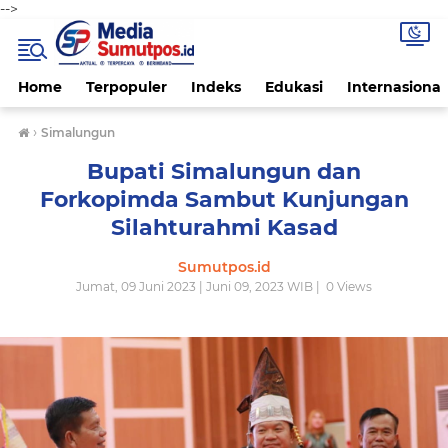
-->
Home
Terpopuler
Indeks
Edukasi
Internasional
›
Simalungun
Bupati Simalungun dan
Forkopimda Sambut Kunjungan
Silahturahmi Kasad
Sumutpos.id
Jumat, 09 Juni 2023 | Juni 09, 2023 WIB |
0
Views