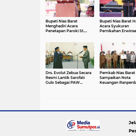
Bupati Nias Barat
Bupati Nias Barat Ha
Menghadiri Acara
Acara Syukuran
Penetapan Paroki St.
Pernikahan Erwinse
Petrus Sirombu dan
& Sri Atmini Gulo, S
Paroki Salib Suci
Mandrehe Nias Barat
Drs. Evolut Zebua Secara
Pemkab Nias Barat
Resmi Lantik Sarofati
Sampaikan Nota
Gulo Sebagai PAW
Keuangan Ranperd
Anggota DPRD Kab. Nias
Perubahan APBD T
Barat Sisa Masa Jabatan
Anggaran 2023
2019-2024
Jel
Pe