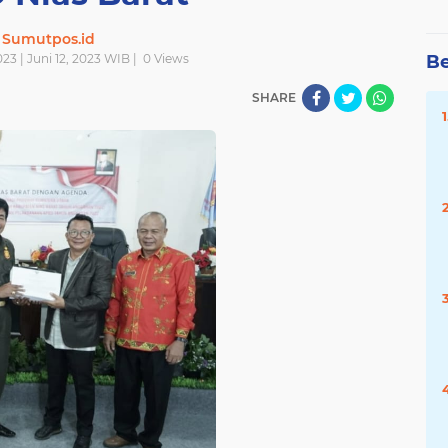
Sumutpos.id
023 | Juni 12, 2023 WIB |
0
Views
Be
SHARE