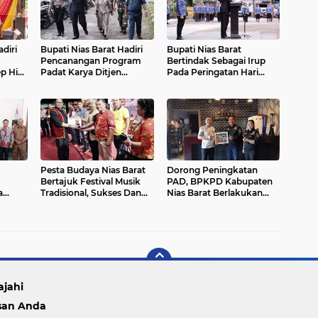
diri
Bupati Nias Barat Hadiri
Bupati Nias Barat
Pencanangan Program
Bertindak Sebagai Irup
p Hia
Padat Karya Ditjen
Pada Peringatan Hari
.Pd
Perhubungan Laut
Kesaktian Pancasila
Kemenhub Di UPP Kelas
Tahun 2023
III Sirombu
Pesta Budaya Nias Barat
Dorong Peningkatan
Bertajuk Festival Musik
PAD, BPKPD Kabupaten
a
Tradisional, Sukses Dan
Nias Barat Berlakukan
ahun
Meriah
Pajak 10% Di Restoran
ajahi
san Anda