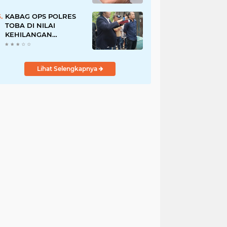
Pegawai PU, Polisi
Pastikan Proses
KABAG OPS POLRES
Hukum Berjalan
TOBA DI NILAI
KEHILANGAN
INDEPENDENSI.
PENGAMANAN
PENEMBOKAN TANAH
Lihat Selengkapnya
DI LAGUBOTI DAPAT
SOROTAN.