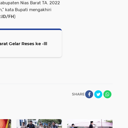
bupaten Nias Barat TA. 2022
,” kata Bupati mengakhiri
.ID/FH
)
at Gelar Reses ke -lll
SHARE