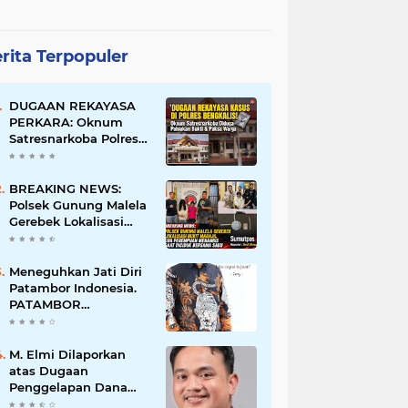
rita Terpopuler
DUGAAN REKAYASA
PERKARA: Oknum
Satresnarkoba Polres
Bengkalis Diduga
Palsukan Barang Bukti
Hingga Paksa Warga
BREAKING NEWS:
Hadir di TKP
Polsek Gunung Malela
Gerebek Lokalisasi
Bukit Maraja, Dua
Perempuan Menangis
Saat Diciduk Bersama
Meneguhkan Jati Diri
Sabu
Patambor Indonesia.
PATAMBOR
INDONESIA Akan
Gelar RAKERNAS II Di
Jakarta.
M. Elmi Dilaporkan
atas Dugaan
Penggelapan Dana
Pensiunan Guru dan