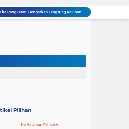
Sabam Rajaguguk Turun ke Pangkatan, Dengarkan Langsung Keluhan dan Harapan Warga
Dengar Langsung Jeritan Pedagang, Sabam Rajaguguk Turun ke Pasar Gelugur Rantauprapat
Sabam Rajaguguk Serap Aspirasi Warga Bilah Hilir, Tegaskan Komitmen Kawal Program Prabowo untuk Kesejahteraan Rakyat
‎Wakil Bupati Audiensi dengan Wamenaker RI, Dorong Penguatan SDM dan Perlindungan Pekerja di Tanjung Jabung Barat ‎ ‎
HUT RI ke 81 dan Hari Jadi Kab, Tanjung Jabung Barat ke-62 Bupati Anwar Sadat Resmi Buka Lomba Mancing.
KABAG OPS POLRES TOBA DI NILAI KEHILANGAN INDEPENDENSI. PENGAMANAN PENEMBOKAN TANAH DI LAGUBOTI DAPAT SOROTAN.
BREAKING NEWS: Polsek Gunung Malela Gerebek Lokalisasi Bukit Maraja, Dua Perempuan Menangis Saat Diciduk Bersama Sabu
Meneguhkan Jati Diri Patambor Indonesia. PATAMBOR INDONESIA Akan Gelar RAKERNAS II Di Jakarta.
MEMBACA SUMATERA Balige Writers Festival 2026 Sukses Digelar. Tiga Hari Merawat Literasi, Budaya, dan Masa Depan Danau Toba
Sambut HUT Ke-25 dan HUT RI ke-81, DPC Partai Demokrat Simalungun Gelar Gotong Royong ‘Gerakan Indonesia ASRI Langit Biru’
tikel Pilihan
Ke Halaman Pilihan