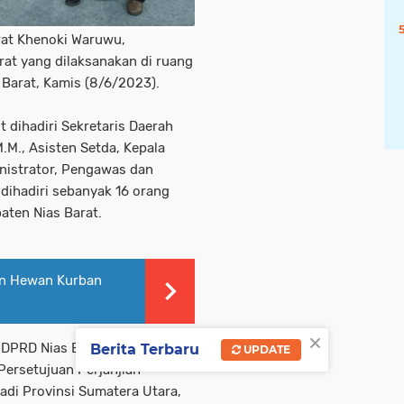
rat Khenoki Waruwu,
at yang dilaksanakan di ruang
Barat, Kamis (8/6/2023).
t dihadiri Sekretaris Daerah
.M., Asisten Setda, Kepala
nistrator, Pengawas dan
dihadiri sebanyak 16 orang
aten Nias Barat.
an Hewan Kurban
×
 DPRD Nias Barat Drs. Evolut
Berita Terbaru
UPDATE
Persetujuan Perjanjian
di Provinsi Sumatera Utara,