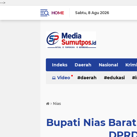
-->
HOME
Sabtu
8 Agu 2026
Indeks
Daerah
Nasional
Krim
Video
daerah
edukasi
›
Nias
Bupati Nias Barat
DPRD