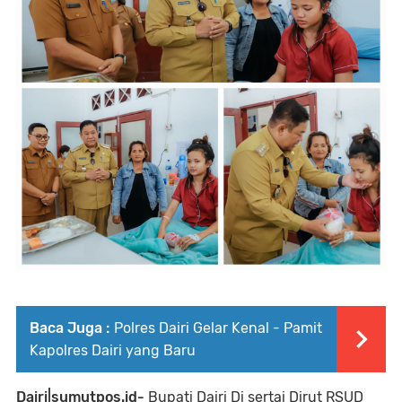
Baca Juga :
Polres Dairi Gelar Kenal - Pamit
Kapolres Dairi yang Baru
Dairi|sumutpos.id-
Bupati Dairi Di sertai Dirut RSUD