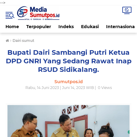
-->
Home
Terpopuler
Indeks
Edukasi
Internasional
›
Dairi sumut
Bupati Dairi Sambangi Putri Ketua
DPD GNRI Yang Sedang Rawat Inap
RSUD Sidikalang.
Sumutpos.id
Rabu, 14 Juni 2023 | Juni 14, 2023 WIB |
0
Views