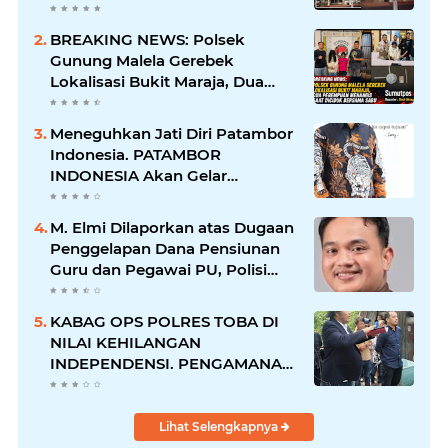
Barang Bukti Hingga Paksa
Warga Hadir di TKP
BREAKING NEWS: Polsek
Gunung Malela Gerebek
Lokalisasi Bukit Maraja, Dua
Perempuan Menangis Saat
Diciduk Bersama Sabu
Meneguhkan Jati Diri Patambor
Indonesia. PATAMBOR
INDONESIA Akan Gelar
RAKERNAS II Di Jakarta.
M. Elmi Dilaporkan atas Dugaan
Penggelapan Dana Pensiunan
Guru dan Pegawai PU, Polisi
Pastikan Proses Hukum
Berjalan
KABAG OPS POLRES TOBA DI
NILAI KEHILANGAN
INDEPENDENSI. PENGAMANAN
PENEMBOKAN TANAH DI
LAGUBOTI DAPAT SOROTAN.
Lihat Selengkapnya