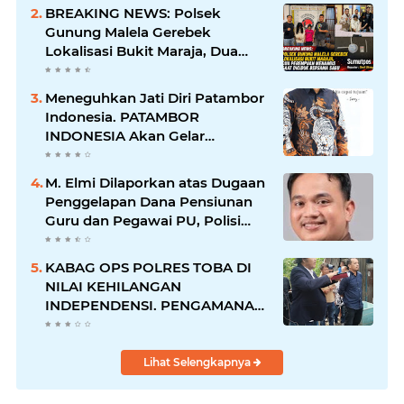
Warga Hadir di TKP
BREAKING NEWS: Polsek
Gunung Malela Gerebek
Lokalisasi Bukit Maraja, Dua
Perempuan Menangis Saat
Diciduk Bersama Sabu
Meneguhkan Jati Diri Patambor
Indonesia. PATAMBOR
INDONESIA Akan Gelar
RAKERNAS II Di Jakarta.
M. Elmi Dilaporkan atas Dugaan
Penggelapan Dana Pensiunan
Guru dan Pegawai PU, Polisi
Pastikan Proses Hukum
Berjalan
KABAG OPS POLRES TOBA DI
NILAI KEHILANGAN
INDEPENDENSI. PENGAMANAN
PENEMBOKAN TANAH DI
LAGUBOTI DAPAT SOROTAN.
Lihat Selengkapnya