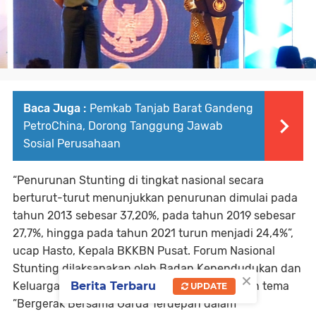
Baca Juga :
Pemkab Tanjab Barat Gandeng
PetroChina, Dorong Tanggung Jawab
Sosial Perusahaan
“Penurunan Stunting di tingkat nasional secara
berturut-turut menunjukkan penurunan dimulai pada
tahun 2013 sebesar 37,20%, pada tahun 2019 sebesar
27,7%, hingga pada tahun 2021 turun menjadi 24,4%”,
ucap Hasto, Kepala BKKBN Pusat. Forum Nasional
Stunting dilaksanakan oleh Badan Kependudukan dan
×
Berita Terbaru
Keluarga Berencana Nasional (BKKBN) dengan tema
UPDATE
”Bergerak Bersama Garda Terdepan dalam