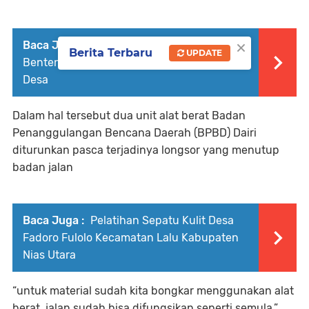
×
Baca Juga :
Bersilaturahmi, Warga Desa
Berita Terbaru
UPDATE
Benteng Talawi Minta Zahir Bangun Jalan
Desa
Dalam hal tersebut dua unit alat berat Badan
Penanggulangan Bencana Daerah (BPBD) Dairi
diturunkan pasca terjadinya longsor yang menutup
badan jalan
Baca Juga :
Pelatihan Sepatu Kulit Desa
Fadoro Fulolo Kecamatan Lalu Kabupaten
Nias Utara
“untuk material sudah kita bongkar menggunakan alat
berat, jalan sudah bisa difungsikan seperti semula,”