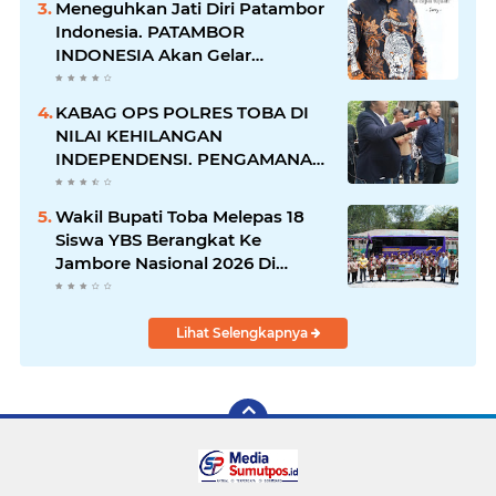
Meneguhkan Jati Diri Patambor
Indonesia. PATAMBOR
INDONESIA Akan Gelar
RAKERNAS II Di Jakarta.
KABAG OPS POLRES TOBA DI
NILAI KEHILANGAN
INDEPENDENSI. PENGAMANAN
PENEMBOKAN TANAH DI
LAGUBOTI DAPAT SOROTAN.
Wakil Bupati Toba Melepas 18
Siswa YBS Berangkat Ke
Jambore Nasional 2026 Di
Cibubur.
Lihat Selengkapnya