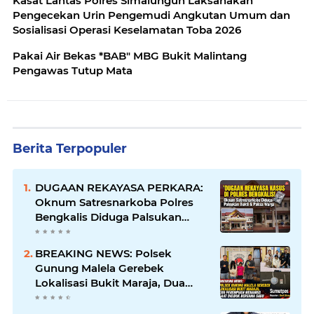
Kasat Lantas Polres Simalungun Laksanakan
Pengecekan Urin Pengemudi Angkutan Umum dan
Sosialisasi Operasi Keselamatan Toba 2026
Pakai Air Bekas *BAB" MBG Bukit Malintang
Pengawas Tutup Mata
Berita Terpopuler
DUGAAN REKAYASA PERKARA:
Oknum Satresnarkoba Polres
Bengkalis Diduga Palsukan
Barang Bukti Hingga Paksa
Warga Hadir di TKP
BREAKING NEWS: Polsek
Gunung Malela Gerebek
Lokalisasi Bukit Maraja, Dua
Perempuan Menangis Saat
Diciduk Bersama Sabu