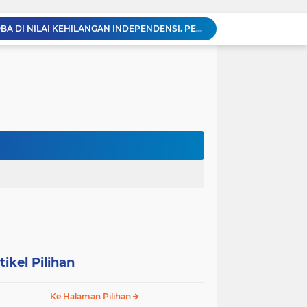
KABAG OPS POLRES TOBA DI NILAI KEHILANGAN INDEPENDENSI. PENGAMANAN PENEMBOKAN TANAH DI LAGUBOTI DAPAT SOROTAN.
BREAKING NEWS: Polsek Gunung Malela Gerebek Lokalisasi Bukit Maraja, Dua Perempuan Menangis Saat Diciduk Bersama Sabu
Meneguhkan Jati Diri Patambor Indonesia. PATAMBOR INDONESIA Akan Gelar RAKERNAS II Di Jakarta.
MEMBACA SUMATERA Balige Writers Festival 2026 Sukses Digelar. Tiga Hari Merawat Literasi, Budaya, dan Masa Depan Danau Toba
Sambut HUT Ke-25 dan HUT RI ke-81, DPC Partai Demokrat Simalungun Gelar Gotong Royong ‘Gerakan Indonesia ASRI Langit Biru’
Sabam Rajaguguk Turun ke Pangkatan, Dengarkan Langsung Keluhan dan Harapan Warga
Dengar Langsung Jeritan Pedagang, Sabam Rajaguguk Turun ke Pasar Gelugur Rantauprapat
Sabam Rajaguguk Serap Aspirasi Warga Bilah Hilir, Tegaskan Komitmen Kawal Program Prabowo untuk Kesejahteraan Rakyat
‎Wakil Bupati Audiensi dengan Wamenaker RI, Dorong Penguatan SDM dan Perlindungan Pekerja di Tanjung Jabung Barat ‎ ‎
HUT RI ke 81 dan Hari Jadi Kab, Tanjung Jabung Barat ke-62 Bupati Anwar Sadat Resmi Buka Lomba Mancing.
tikel Pilihan
Ke Halaman Pilihan