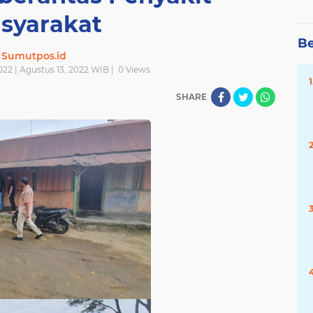
syarakat
Be
Sumutpos.id
022 | Agustus 13, 2022 WIB |
0
Views
SHARE