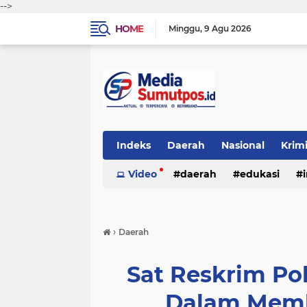
-->
HOME
Minggu
9 Agu 2026
Indeks
Daerah
Nasional
Krim
Video
daerah
edukasi
›
Daerah
Sat Reskrim Pol
Dalam Memb