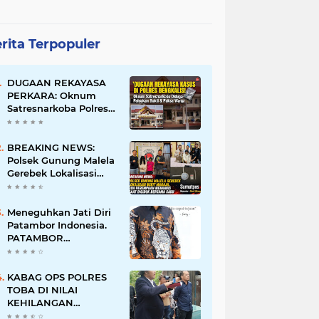
rita Terpopuler
DUGAAN REKAYASA
PERKARA: Oknum
Satresnarkoba Polres
Bengkalis Diduga
Palsukan Barang Bukti
Hingga Paksa Warga
BREAKING NEWS:
Hadir di TKP
Polsek Gunung Malela
Gerebek Lokalisasi
Bukit Maraja, Dua
Perempuan Menangis
Saat Diciduk Bersama
Meneguhkan Jati Diri
Sabu
Patambor Indonesia.
PATAMBOR
INDONESIA Akan
Gelar RAKERNAS II Di
Jakarta.
KABAG OPS POLRES
TOBA DI NILAI
KEHILANGAN
INDEPENDENSI.