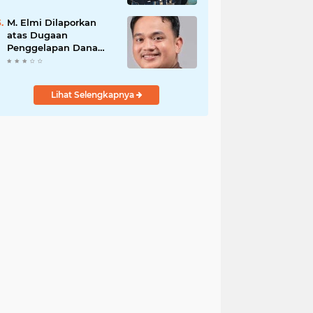
PENGAMANAN
PENEMBOKAN TANAH
M. Elmi Dilaporkan
DI LAGUBOTI DAPAT
atas Dugaan
SOROTAN.
Penggelapan Dana
Pensiunan Guru dan
Pegawai PU, Polisi
Pastikan Proses
Lihat Selengkapnya
Hukum Berjalan