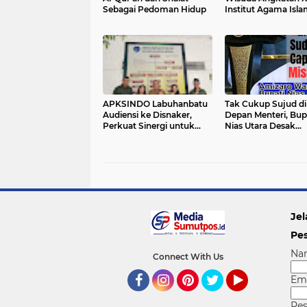
Sebagai Pedoman Hidup
Institut Agama Islam
An Nadwah Kuala
Tungkal
APKSINDO Labuhanbatu
Tak Cukup Sujud di
Audiensi ke Disnaker,
Depan Menteri, Bup
Perkuat Sinergi untuk
Nias Utara Desak
Kesejahteraan Tenaga
Bertemu Presiden: 
Kerja Perkebunan Sawit
Ingin Ketuk Pintu 
Prabowo!"
Jel
Pe
Na
Connect With Us
Em
Facebook
Instagram
Pinterest
Twitter
YouTube
Pe