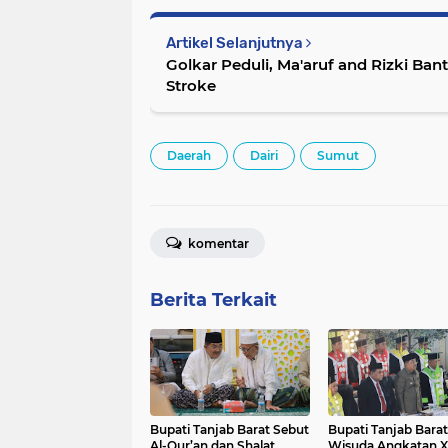
Artikel Selanjutnya
Golkar Peduli, Ma'aruf and Rizki Ban
Stroke
Daerah
Dairi
Sumut
komentar
Berita Terkait
Bupati Tanjab Barat Sebut
Bupati Tanjab Barat
Al-Qur’an dan Shalat
Wisuda Angkatan 