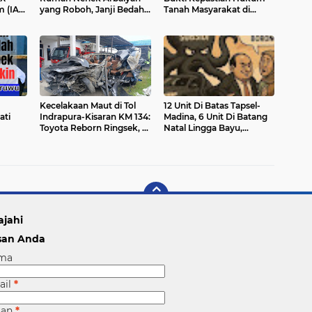
 (IAI)
yang Roboh, Janji Bedah
Tanah Masyarakat di
Rumah Bulan Ini
Labuhanbatu
Kecelakaan Maut di Tol
‎12 Unit Di Batas Tapsel-
ati
Indrapura-Kisaran KM 134:
Madina, 6 Unit Di Batang
Toyota Reborn Ringsek, 4
Natal Lingga Bayu,
"Saya
Orang Meninggal Dunia
Dirkrimsus Ditantang
Pak
Ungkap Mafia BBM
Penyangga PETI
ajahi
san Anda
ma
ail
*
san
*