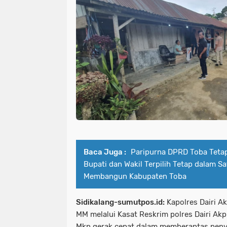
Baca Juga :
Paripurna DPRD Toba Teta
Bupati dan Wakil Terpilih Tetap dalam S
Membangun Kabupaten Toba
Sidikalang-sumutpos.id:
Kapolres Dairi A
MM melalui Kasat Reskrim polres Dairi Ak
Mkn gerak cepat dalam memberantas penya