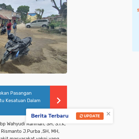
pkan Pasangan
atu Kesatuan Dalam
×
Berita Terbaru
UPDATE
kbp Wahyudi Rahman, SH, S.I.K,
p Rismanto J.Purba ,SH, MH,
kit masyarakat yakni yang