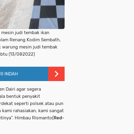
 mesin judi tembak ikan
 Kolam Renang Kodim Sembath,
ik warung mesin judi tembak
Sabtu (13/082022)
I INDAH
n Dairi agar segera
la bentuk penyakit
rdekat seperti polsek atau pun
n kami rahasiakan, kami sangat
utinya". Himbau Rismanto(
Red-