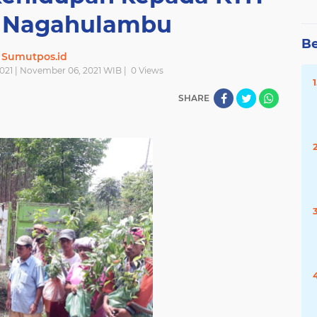
 Nagahulambu
Be
Sumutpos.id
021 | November 06, 2021 WIB |
0
Views
SHARE