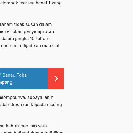
kelompok merasa benefit yang
itanam tidak susah dalam
 memerlukan penyemprotan
al dalam jangka 10 tahun
pun bisa dijadikan material
P Danau Toba
umpang
elompoknya, supaya lebih
udah diberikan kepada masing-
n kebutuhan lain yaitu