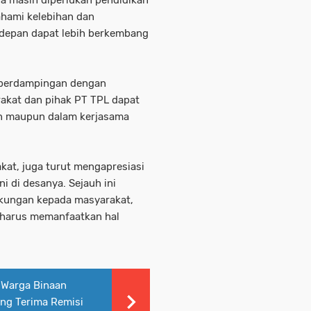
a masih diperlukan pendidikan
hami kelebihan dan
 depan dapat lebih berkembang
p berdampingan dengan
akat dan pihak PT TPL dapat
an maupun dalam kerjasama
at, juga turut mengapresiasi
 di desanya. Sejauh ini
kungan kepada masyarakat,
harus memanfaatkan hal
 Warga Binaan
ang Terima Remisi