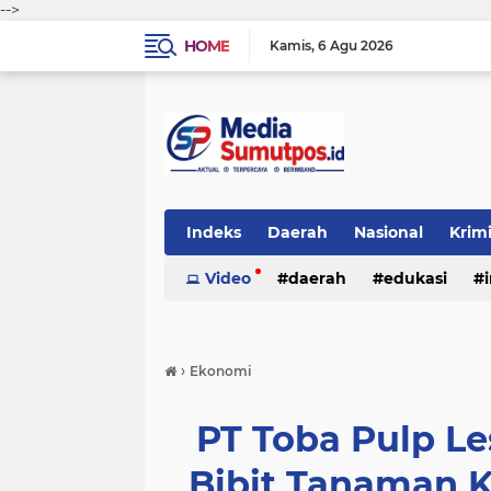
-->
HOME
Kamis
6 Agu 2026
Indeks
Daerah
Nasional
Krim
Video
daerah
edukasi
›
Ekonomi
PT Toba Pulp Le
Bibit Tanaman 