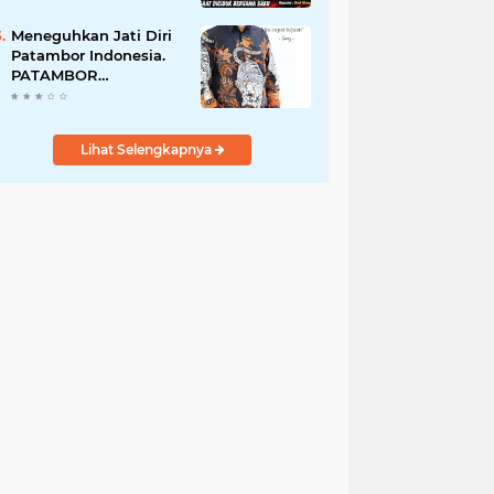
Perempuan Menangis
Saat Diciduk Bersama
Meneguhkan Jati Diri
Sabu
Patambor Indonesia.
PATAMBOR
INDONESIA Akan
Gelar RAKERNAS II Di
Jakarta.
Lihat Selengkapnya