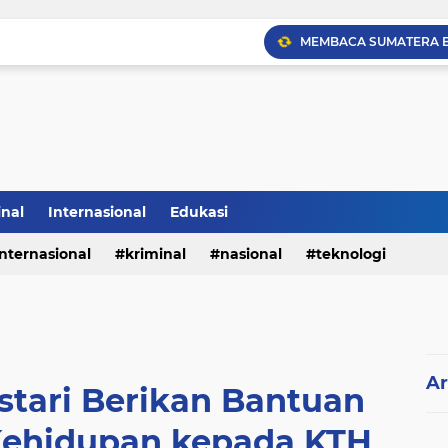
Sabam Rajaguguk Hadiri
inal
Internasional
Edukasi
internasional
kriminal
nasional
teknologi
Ar
stari Berikan Bantuan
Kehidupan kepada KTH