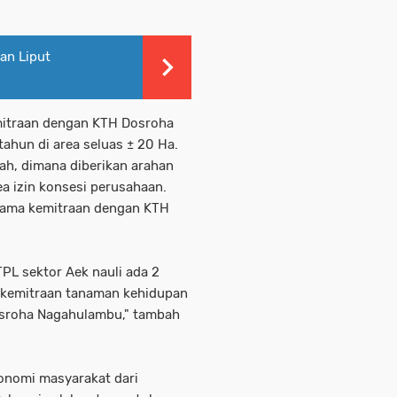
an Liput
mitraan dengan KTH Dosroha
hun di area seluas ± 20 Ha.
tah, dimana diberikan arahan
a izin konsesi perusahaan.
asama kemitraan dengan KTH
TPL sektor Aek nauli ada 2
a kemitraan tanaman kehidupan
sroha Nagahulambu," tambah
onomi masyarakat dari