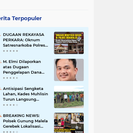
rita Terpopuler
DUGAAN REKAYASA
PERKARA: Oknum
Satresnarkoba Polres
Bengkalis Diduga
Palsukan Barang Bukti
Hingga Paksa Warga
M. Elmi Dilaporkan
Hadir di TKP
atas Dugaan
Penggelapan Dana
Pensiunan Guru dan
Pegawai PU, Polisi
Pastikan Proses
Antisipasi Sengketa
Hukum Berjalan
Lahan, Kades Muhlisin
Turun Langsung
Tinjau Batas Wilayah
Kubu I yang Diduga
Diserobot PT Jatim
BREAKING NEWS:
Jaya Perkasa
Polsek Gunung Malela
Gerebek Lokalisasi
Bukit Maraja, Dua