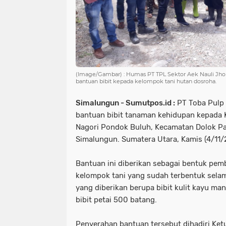
(Image/Gambar) : Humas PT TPL Sektor Aek Nauli Jh
bantuan bibit kepada kelompok tani hutan dosroha.
Simalungun - Sumutpos.id :
PT Toba Pulp 
bantuan bibit tanaman kehidupan kepada
Nagori Pondok Buluh, Kecamatan Dolok P
Simalungun. Sumatera Utara, Kamis (4/11/
Bantuan ini diberikan sebagai bentuk pem
kelompok tani yang sudah terbentuk selama
yang diberikan berupa bibit kulit kayu m
bibit petai 500 batang.
Penyerahan bantuan tersebut dihadiri Ke