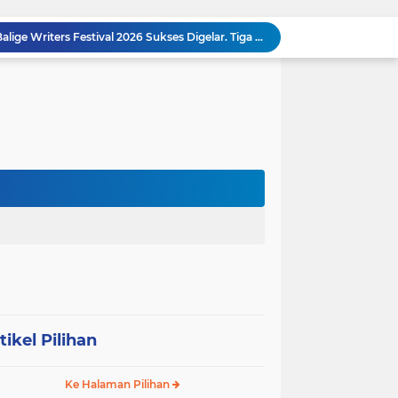
MEMBACA SUMATERA Balige Writers Festival 2026 Sukses Digelar. Tiga Hari Merawat Literasi, Budaya, dan Masa Depan Danau Toba
Dalam Rangka HUT RI ke-81 dan Hari Jadi ke-61 Tanjab Barat Bupati Tanjab Barat Secara Resmi Membukaan Lomba Domino
 Konsolidasi Gerindra Labuhanbatu
DIDUGA Tak Sesuai Spesifikasi, Proyek Rabat Beton Dana Desa Rp119,6 Juta di Sahkuda Bayu Disorot, Warga Minta Inspektorat Turun Periksa
Sabam Rajaguguk Serap Aspirasi Warga Bilah Hilir, Tegaskan Komitmen Kawal Program Prabowo untuk Kesejahteraan Rakyat
‎Wakil Bupati Audiensi dengan Wamenaker RI, Dorong Penguatan SDM dan Perlindungan Pekerja di Tanjung Jabung Barat ‎ ‎
HUT RI ke 81 dan Hari Jadi Kab, Tanjung Jabung Barat ke-62 Bupati Anwar Sadat Resmi Buka Lomba Mancing.
KABAG OPS POLRES TOBA DI NILAI KEHILANGAN INDEPENDENSI. PENGAMANAN PENEMBOKAN TANAH DI LAGUBOTI DAPAT SOROTAN.
BREAKING NEWS: Polsek Gunung Malela Gerebek Lokalisasi Bukit Maraja, Dua Perempuan Menangis Saat Diciduk Bersama Sabu
Meneguhkan Jati Diri Patambor Indonesia. PATAMBOR INDONESIA Akan Gelar RAKERNAS II Di Jakarta.
tikel Pilihan
Ke Halaman Pilihan