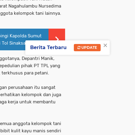
arat Nagahulambu Nursedima
ggota kelompok tani lainnya.
ingi Kapolda Sumut
×
 Tol Sinaksak
Berita Terbaru
UPDATE
ggotanya, Depantri Manik,
epedulian pihak PT TPL yang
terkhusus para petani.
an perusahaan itu sangat
rhatikan kelompok dan juga
aga kerja untuk membantu
 semua anggota kelompok tani
ibit kulit kayu manis sendiri