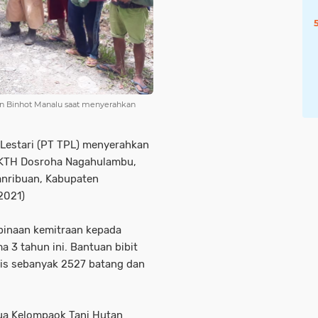
on Binhot Manalu saat menyerahkan
Lestari (PT TPL) menyerahkan
 KTH Dosroha Nagahulambu,
anribuan, Kabupaten
2021)
binaan kemitraan kepada
 3 tahun ini. Bantuan bibit
anis sebanyak 2527 batang dan
tua Kelompaok Tani Hutan