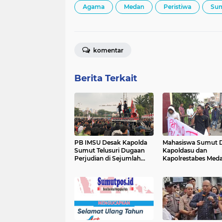
Agama
Medan
Peristiwa
Su
komentar
Berita Terkait
PB IMSU Desak Kapolda
Mahasiswa Sumut 
Sumut Telusuri Dugaan
Kapoldasu dan
Perjudian di Sejumlah
Kapolrestabes Meda
Daerah
Tangkap Terduga P
Penganiayaan Ket
FORMI