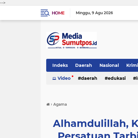
-->
HOME
Minggu
9 Agu 2026
Indeks
Daerah
Nasional
Krim
Video
daerah
edukasi
›
Agama
Alhamdulillah, 
Persatuan Tarb