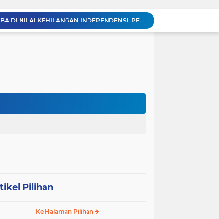
KABAG OPS POLRES TOBA DI NILAI KEHILANGAN INDEPENDENSI. PENGAMANAN PENEMBOKAN TANAH DI LAGUBOTI DAPAT SOROTAN.
BREAKING NEWS: Polsek Gunung Malela Gerebek Lokalisasi Bukit Maraja, Dua Perempuan Menangis Saat Diciduk Bersama Sabu
Meneguhkan Jati Diri Patambor Indonesia. PATAMBOR INDONESIA Akan Gelar RAKERNAS II Di Jakarta.
MEMBACA SUMATERA Balige Writers Festival 2026 Sukses Digelar. Tiga Hari Merawat Literasi, Budaya, dan Masa Depan Danau Toba
Sambut HUT Ke-25 dan HUT RI ke-81, DPC Partai Demokrat Simalungun Gelar Gotong Royong ‘Gerakan Indonesia ASRI Langit Biru’
Sabam Rajaguguk Turun ke Pangkatan, Dengarkan Langsung Keluhan dan Harapan Warga
Dengar Langsung Jeritan Pedagang, Sabam Rajaguguk Turun ke Pasar Gelugur Rantauprapat
Sabam Rajaguguk Serap Aspirasi Warga Bilah Hilir, Tegaskan Komitmen Kawal Program Prabowo untuk Kesejahteraan Rakyat
‎Wakil Bupati Audiensi dengan Wamenaker RI, Dorong Penguatan SDM dan Perlindungan Pekerja di Tanjung Jabung Barat ‎ ‎
HUT RI ke 81 dan Hari Jadi Kab, Tanjung Jabung Barat ke-62 Bupati Anwar Sadat Resmi Buka Lomba Mancing.
tikel Pilihan
Ke Halaman Pilihan