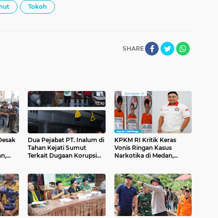
mut
Tokoh
SHARE
Desak
Dua Pejabat PT. Inalum di
KPKM RI Kritik Keras
Tahan Kejati Sumut
Vonis Ringan Kasus
n,
Terkait Dugaan Korupsi
Narkotika di Medan,
elaku
Dalam Penjualan
Dorong Jaksa Ajukan
um BP
Aluminium Tahun 2018-
Kasasi
2024