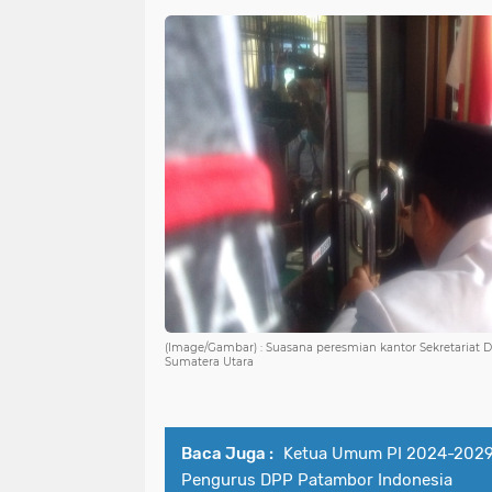
(I
mage/Gambar) : Suasana peresmian kantor Sekretariat D
Sumatera Utara
Baca Juga :
Ketua Umum PI 2024-2029
Pengurus DPP Patambor Indonesia