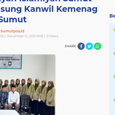
gsung Kanwil Kemenag
Be
Sumut
Sumutpos.id
021 | November 13, 2021 WIB |
0
Views
SHARE