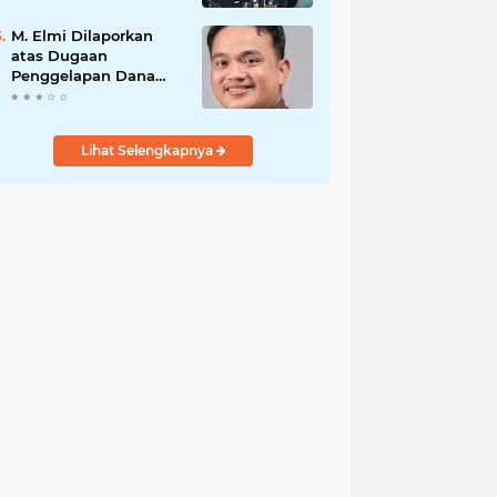
PENGAMANAN
PENEMBOKAN TANAH
M. Elmi Dilaporkan
DI LAGUBOTI DAPAT
atas Dugaan
SOROTAN.
Penggelapan Dana
Pensiunan Guru dan
Pegawai PU, Polisi
Pastikan Proses
Lihat Selengkapnya
Hukum Berjalan