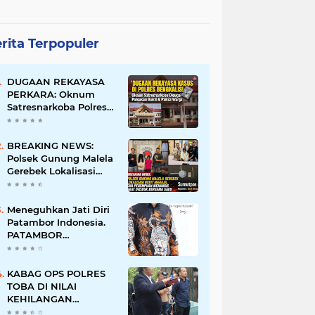
rita Terpopuler
DUGAAN REKAYASA
PERKARA: Oknum
Satresnarkoba Polres
Bengkalis Diduga
Palsukan Barang Bukti
Hingga Paksa Warga
BREAKING NEWS:
Hadir di TKP
Polsek Gunung Malela
Gerebek Lokalisasi
Bukit Maraja, Dua
Perempuan Menangis
Saat Diciduk Bersama
Meneguhkan Jati Diri
Sabu
Patambor Indonesia.
PATAMBOR
INDONESIA Akan
Gelar RAKERNAS II Di
Jakarta.
KABAG OPS POLRES
TOBA DI NILAI
KEHILANGAN
INDEPENDENSI.