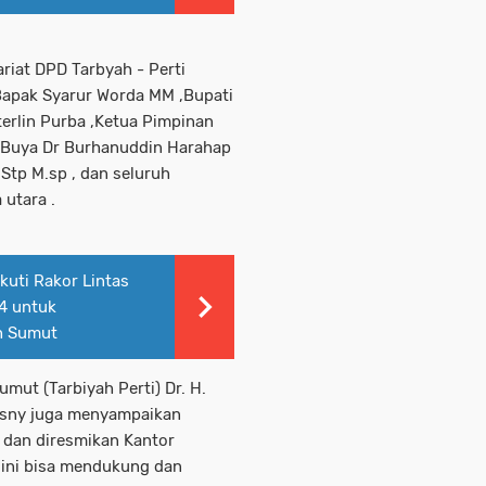
riat DPD Tarbyah - Perti
Bapak Syarur Worda MM ,Bupati
terlin Purba ,Ketua Pimpinan
a Buya Dr Burhanuddin Harahap
.Stp M.sp , dan seluruh
 utara .
uti Rakor Lintas
4 untuk
h Sumut
mut (Tarbiyah Perti) Dr. H.
rsny juga menyampaikan
 dan diresmikan Kantor
 ini bisa mendukung dan