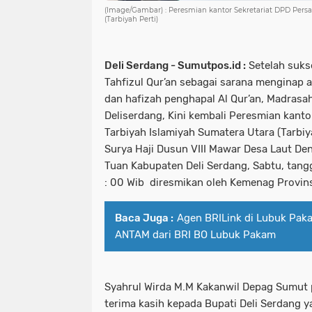
(Image/Gambar) : Peresmian kantor Sekretariat DPD Pers
(Tarbiyah Perti)
Deli Serdang - Sumutpos.id :
Setelah suk
Tahfizul Qur’an sebagai sarana menginap a
dan hafizah penghapal Al Qur’an, Madrasah
Deliserdang, Kini kembali Peresmian kanto
Tarbiyah Islamiyah Sumatera Utara (Tarbiya
Surya Haji Dusun VIII Mawar Desa Laut D
Tuan Kabupaten Deli Serdang, Sabtu, tangg
: 00 Wib diresmikan oleh Kemenag Provin
Baca Juga :
Agen BRILink di Lubuk Pa
ANTAM dari BRI BO Lubuk Pakam
Syahrul Wirda M.M Kakanwil Depag Sumut
terima kasih kepada Bupati Deli Serdang y