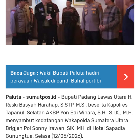
Baca Juga :
Wakil Bupati Paluta hadiri
perayaan Waisak di candi Bahal portibi
Paluta - sumutpos.id -
Bupati Padang Lawas Utara H.
Reski Basyah Harahap, S.STP, M.Si, beserta Kapolres
Tapanuli Selatan AKBP Yon Edi Winara, S.H., S.I.K., M.H.
menyambut kedatangan Wakapolda Sumatera Utara
Brigjen Pol Sonny Irawan, SIK, MH, di Hotel Sapadia
Gunungtua, Selasa (12/05/2026).⁣