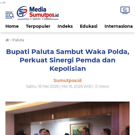
-->
Home
Terpopuler
Indeks
Edukasi
Internasional
›
Paluta
Bupati Paluta Sambut Waka Polda,
Perkuat Sinergi Pemda dan
Kepolisian
Sumutpos.id
Sabtu, 16 Mei 2026 | Mei 16, 2026 WIB |
0
Views