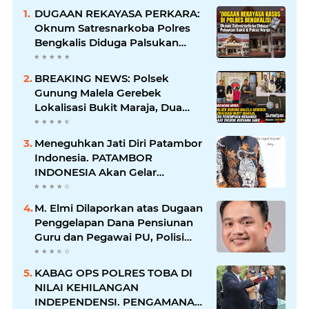
DUGAAN REKAYASA PERKARA:
Oknum Satresnarkoba Polres
Bengkalis Diduga Palsukan
Barang Bukti Hingga Paksa
Warga Hadir di TKP
BREAKING NEWS: Polsek
Gunung Malela Gerebek
Lokalisasi Bukit Maraja, Dua
Perempuan Menangis Saat
Diciduk Bersama Sabu
Meneguhkan Jati Diri Patambor
Indonesia. PATAMBOR
INDONESIA Akan Gelar
RAKERNAS II Di Jakarta.
M. Elmi Dilaporkan atas Dugaan
Penggelapan Dana Pensiunan
Guru dan Pegawai PU, Polisi
Pastikan Proses Hukum
Berjalan
KABAG OPS POLRES TOBA DI
NILAI KEHILANGAN
INDEPENDENSI. PENGAMANAN