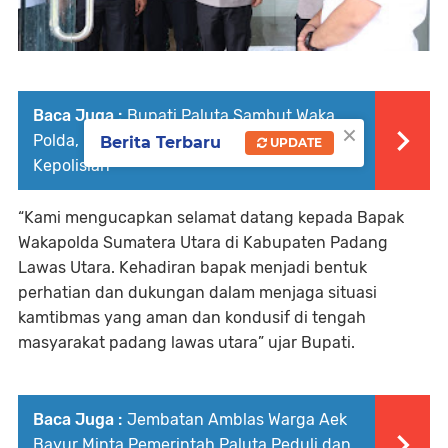
Baca Juga :
Bupati Paluta Sambut Waka
×
Polda, Perkuat Sinergi Pemda dan
Berita Terbaru
UPDATE
Kepolisian
“Kami mengucapkan selamat datang kepada Bapak
Wakapolda Sumatera Utara di Kabupaten Padang
Lawas Utara. Kehadiran bapak menjadi bentuk
perhatian dan dukungan dalam menjaga situasi
kamtibmas yang aman dan kondusif di tengah
masyarakat padang lawas utara” ujar Bupati.⁣
Baca Juga :
Jembatan Amblas Warga Aek
Bayur Minta Pemerintah Paluta Peduli dan