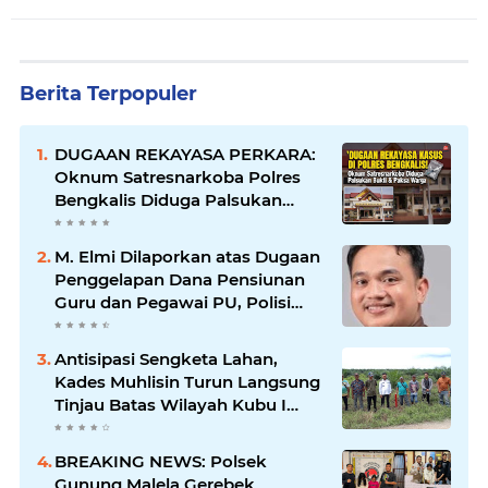
Berita Terpopuler
DUGAAN REKAYASA PERKARA:
Oknum Satresnarkoba Polres
Bengkalis Diduga Palsukan
Barang Bukti Hingga Paksa
Warga Hadir di TKP
M. Elmi Dilaporkan atas Dugaan
Penggelapan Dana Pensiunan
Guru dan Pegawai PU, Polisi
Pastikan Proses Hukum
Berjalan
Antisipasi Sengketa Lahan,
Kades Muhlisin Turun Langsung
Tinjau Batas Wilayah Kubu I
yang Diduga Diserobot PT Jatim
Jaya Perkasa
BREAKING NEWS: Polsek
Gunung Malela Gerebek