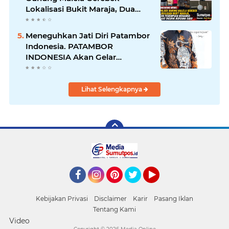
Lokalisasi Bukit Maraja, Dua
Perempuan Menangis Saat
Diciduk Bersama Sabu
Meneguhkan Jati Diri Patambor
Indonesia. PATAMBOR
INDONESIA Akan Gelar
RAKERNAS II Di Jakarta.
Lihat Selengkapnya
Facebook
Instagram
Pinterest
Twitter
YouTube
Kebijakan Privasi
Disclaimer
Karir
Pasang Iklan
Tentang Kami
Video