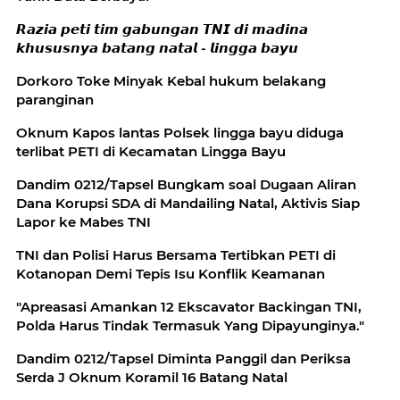
𝙍𝙖𝙯𝙞𝙖 𝙥𝙚𝙩𝙞 𝙩𝙞𝙢 𝙜𝙖𝙗𝙪𝙣𝙜𝙖𝙣 𝙏𝙉𝙄 𝙙𝙞 𝙢𝙖𝙙𝙞𝙣𝙖
𝙠𝙝𝙪𝙨𝙪𝙨𝙣𝙮𝙖 𝙗𝙖𝙩𝙖𝙣𝙜 𝙣𝙖𝙩𝙖𝙡 - 𝙡𝙞𝙣𝙜𝙜𝙖 𝙗𝙖𝙮𝙪
‎Dorkoro Toke Minyak Kebal hukum belakang
paranginan
Oknum Kapos lantas Polsek lingga bayu diduga
terlibat PETI di Kecamatan Lingga Bayu
Dandim 0212/Tapsel Bungkam soal Dugaan Aliran
Dana Korupsi SDA di Mandailing Natal, Aktivis Siap
Lapor ke Mabes TNI
TNI dan Polisi Harus Bersama Tertibkan PETI di
Kotanopan Demi Tepis Isu Konflik Keamanan
"Apreasasi Amankan 12 Ekscavator Backingan TNI,
Polda Harus Tindak Termasuk Yang Dipayunginya."
‎Dandim 0212/Tapsel Diminta Panggil dan Periksa
Serda J Oknum Koramil 16 Batang Natal