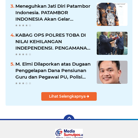
Diciduk Bersama Sabu
Meneguhkan Jati Diri Patambor
Indonesia. PATAMBOR
INDONESIA Akan Gelar
RAKERNAS II Di Jakarta.
KABAG OPS POLRES TOBA DI
NILAI KEHILANGAN
INDEPENDENSI. PENGAMANAN
PENEMBOKAN TANAH DI
LAGUBOTI DAPAT SOROTAN.
M. Elmi Dilaporkan atas Dugaan
Penggelapan Dana Pensiunan
Guru dan Pegawai PU, Polisi
Pastikan Proses Hukum
Berjalan
Lihat Selengkapnya