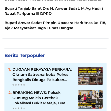
Bupati Tanjab Barat Drs H. Anwar Sadat, M.Ag Hadiri
Rapat Paripurna lll DPRD
Bupati Anwar Sadat Pimpin Upacara Harkitnas ke-118,
Ajak Masyarakat Jaga Tunas Bangsa
Berita Terpopuler
DUGAAN REKAYASA PERKARA:
Oknum Satresnarkoba Polres
Bengkalis Diduga Palsukan
Barang Bukti Hingga Paksa
Warga Hadir di TKP
BREAKING NEWS: Polsek
Gunung Malela Gerebek
Lokalisasi Bukit Maraja, Dua
Perempuan Menangis Saat