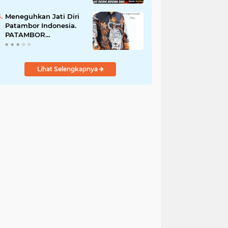
Perempuan Menangis
Saat Diciduk Bersama
Meneguhkan Jati Diri
Sabu
Patambor Indonesia.
PATAMBOR
INDONESIA Akan
Gelar RAKERNAS II Di
Jakarta.
Lihat Selengkapnya