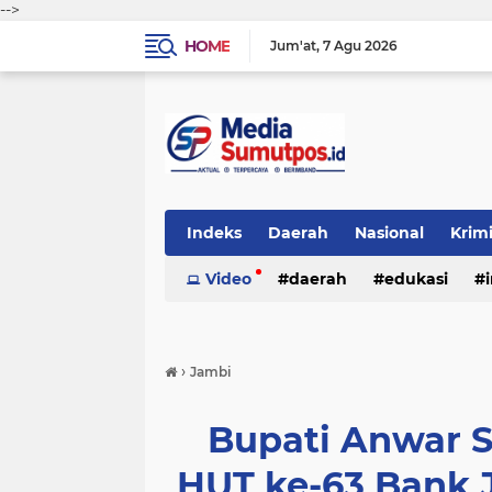
-->
HOME
Jum'at
7 Agu 2026
Indeks
Daerah
Nasional
Krim
Video
daerah
edukasi
›
Jambi
Bupati Anwar 
HUT ke-63 Bank 