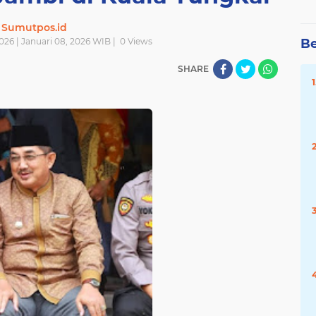
Sumutpos.id
026 | Januari 08, 2026 WIB |
0
Views
Be
SHARE