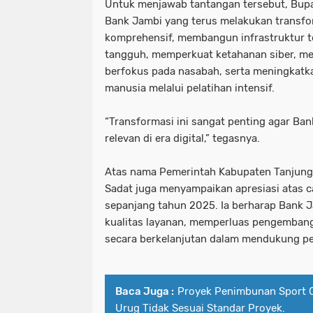
Untuk menjawab tantangan tersebut, Bupa
Bank Jambi yang terus melakukan transfor
komprehensif, membangun infrastruktur t
tangguh, memperkuat ketahanan siber, men
berfokus pada nasabah, serta meningkatk
manusia melalui pelatihan intensif.
“Transformasi ini sangat penting agar Ban
relevan di era digital,” tegasnya.
Atas nama Pemerintah Kabupaten Tanjung
Sadat juga menyampaikan apresiasi atas c
sepanjang tahun 2025. Ia berharap Bank 
kualitas layanan, memperluas pengembang
secara berkelanjutan dalam mendukung p
Baca Juga :
Proyek Penimbunan Sport 
Urug Tidak Sesuai Standar Proyek.