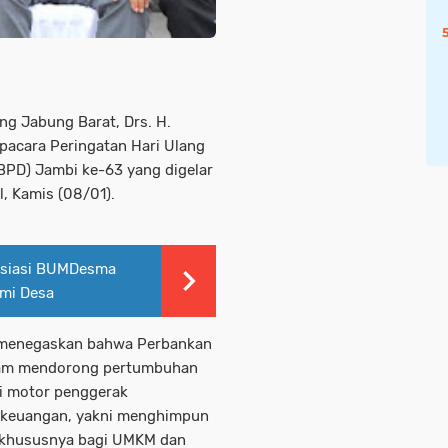
ng Jabung Barat, Drs. H.
acara Peringatan Hari Ulang
PD) Jambi ke-63 yang digelar
, Kamis (08/01).
osiasi BUMDesma
mi Desa
 menegaskan bahwa Perbankan
alam mendorong pertumbuhan
i motor penggerak
i keuangan, yakni menghimpun
, khususnya bagi UMKM dan