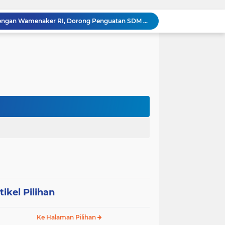
HUT RI ke 81 dan Hari Jadi Kab, Tanjung Jabung Barat ke-62 Bupati Anwar Sadat Resmi Buka Lomba Mancing.
KABAG OPS POLRES TOBA DI NILAI KEHILANGAN INDEPENDENSI. PENGAMANAN PENEMBOKAN TANAH DI LAGUBOTI DAPAT SOROTAN.
BREAKING NEWS: Polsek Gunung Malela Gerebek Lokalisasi Bukit Maraja, Dua Perempuan Menangis Saat Diciduk Bersama Sabu
Meneguhkan Jati Diri Patambor Indonesia. PATAMBOR INDONESIA Akan Gelar RAKERNAS II Di Jakarta.
MEMBACA SUMATERA Balige Writers Festival 2026 Sukses Digelar. Tiga Hari Merawat Literasi, Budaya, dan Masa Depan Danau Toba
Dalam Rangka HUT RI ke-81 dan Hari Jadi ke-61 Tanjab Barat Bupati Tanjab Barat Secara Resmi Membukaan Lomba Domino
 Konsolidasi Gerindra Labuhanbatu
DIDUGA Tak Sesuai Spesifikasi, Proyek Rabat Beton Dana Desa Rp119,6 Juta di Sahkuda Bayu Disorot, Warga Minta Inspektorat Turun Periksa
Sabam Rajaguguk Serap Aspirasi Warga Bilah Hilir, Tegaskan Komitmen Kawal Program Prabowo untuk Kesejahteraan Rakyat
‎Wakil Bupati Audiensi dengan Wamenaker RI, Dorong Penguatan SDM dan Perlindungan Pekerja di Tanjung Jabung Barat ‎ ‎
tikel Pilihan
Ke Halaman Pilihan