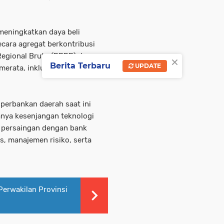
meningkatkan daya beli
ecara agregat berkontribusi
egional Bruto (PDRB) dan
×
Berita Terbaru
UPDATE
rata, inklusif, dan
perbankan daerah saat ini
anya kesenjangan teknologi
a, persaingan dengan bank
s, manajemen risiko, serta
erwakilan Provinsi