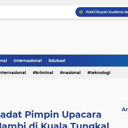
Sabam Rajaguguk Hadiri
inal
Internasional
Edukasi
internasional
kriminal
nasional
teknologi
Ar
Sadat Pimpin Upacara
Jambi di Kuala Tungkal