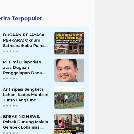
rita Terpopuler
DUGAAN REKAYASA
PERKARA: Oknum
Satresnarkoba Polres
Bengkalis Diduga
Palsukan Barang Bukti
Hingga Paksa Warga
M. Elmi Dilaporkan
Hadir di TKP
atas Dugaan
Penggelapan Dana
Pensiunan Guru dan
Pegawai PU, Polisi
Pastikan Proses
Antisipasi Sengketa
Hukum Berjalan
Lahan, Kades Muhlisin
Turun Langsung
Tinjau Batas Wilayah
Kubu I yang Diduga
Diserobot PT Jatim
BREAKING NEWS:
Jaya Perkasa
Polsek Gunung Malela
Gerebek Lokalisasi
Bukit Maraja, Dua