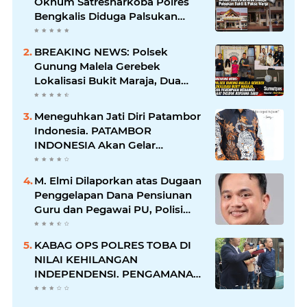
Oknum Satresnarkoba Polres
Bengkalis Diduga Palsukan
Barang Bukti Hingga Paksa
Warga Hadir di TKP
BREAKING NEWS: Polsek
Gunung Malela Gerebek
Lokalisasi Bukit Maraja, Dua
Perempuan Menangis Saat
Diciduk Bersama Sabu
Meneguhkan Jati Diri Patambor
Indonesia. PATAMBOR
INDONESIA Akan Gelar
RAKERNAS II Di Jakarta.
M. Elmi Dilaporkan atas Dugaan
Penggelapan Dana Pensiunan
Guru dan Pegawai PU, Polisi
Pastikan Proses Hukum
Berjalan
KABAG OPS POLRES TOBA DI
NILAI KEHILANGAN
INDEPENDENSI. PENGAMANAN
PENEMBOKAN TANAH DI
LAGUBOTI DAPAT SOROTAN.