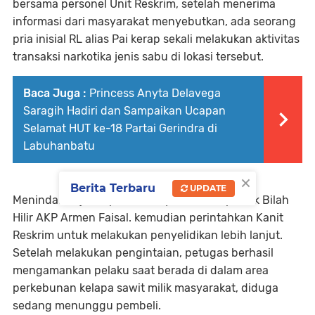
bersama personel Unit Reskrim, setelah menerima
informasi dari masyarakat menyebutkan, ada seorang
pria inisial RL alias Pai kerap sekali melakukan aktivitas
transaksi narkotika jenis sabu di lokasi tersebut.
Baca Juga :
Princess Anyta Delavega
Saragih Hadiri dan Sampaikan Ucapan
Selamat HUT ke-18 Partai Gerindra di
Labuhanbatu
×
Berita Terbaru
UPDATE
Menindaklanjuti laporan masyatakat, Kapolsek Bilah
Hilir AKP Armen Faisal. kemudian perintahkan Kanit
Reskrim untuk melakukan penyelidikan lebih lanjut.
Setelah melakukan pengintaian, petugas berhasil
mengamankan pelaku saat berada di dalam area
perkebunan kelapa sawit milik masyarakat, diduga
sedang menunggu pembeli.