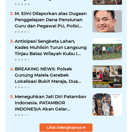
Barang Bukti Hingga Paksa
Warga Hadir di TKP
M. Elmi Dilaporkan atas Dugaan
Penggelapan Dana Pensiunan
Guru dan Pegawai PU, Polisi
Pastikan Proses Hukum
Berjalan
Antisipasi Sengketa Lahan,
Kades Muhlisin Turun Langsung
Tinjau Batas Wilayah Kubu I
yang Diduga Diserobot PT Jatim
Jaya Perkasa
BREAKING NEWS: Polsek
Gunung Malela Gerebek
Lokalisasi Bukit Maraja, Dua
Perempuan Menangis Saat
Diciduk Bersama Sabu
Meneguhkan Jati Diri Patambor
Indonesia. PATAMBOR
INDONESIA Akan Gelar
RAKERNAS II Di Jakarta.
Lihat Selengkapnya