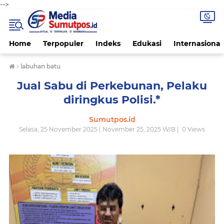
-->
Home
Terpopuler
Indeks
Edukasi
Internasional
›
labuhan batu
Jual Sabu di Perkebunan, Pelaku
diringkus Polisi.*
Sumutpos.id
Selasa, 25 November 2025 | November 25, 2025 WIB |
0
Views