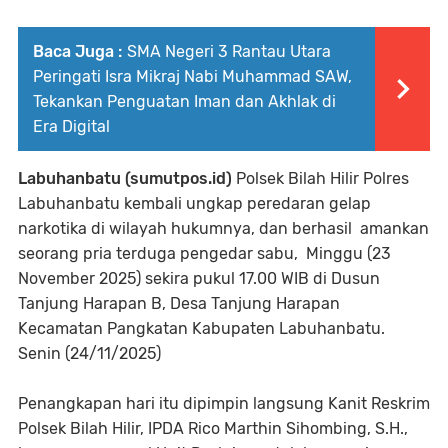
Baca Juga :
SMA Negeri 3 Rantau Utara
Peringati Isra Mikraj Nabi Muhammad SAW,
Tekankan Penguatan Iman dan Akhlak di
Era Digital
Labuhanbatu (sumutpos.id)
Polsek Bilah Hilir Polres
Labuhanbatu kembali ungkap peredaran gelap
narkotika di wilayah hukumnya, dan berhasil amankan
seorang pria terduga pengedar sabu, Minggu (23
November 2025) sekira pukul 17.00 WIB di Dusun
Tanjung Harapan B, Desa Tanjung Harapan
Kecamatan Pangkatan Kabupaten Labuhanbatu.
Senin (24/11/2025)
Penangkapan hari itu dipimpin langsung Kanit Reskrim
Polsek Bilah Hilir, IPDA Rico Marthin Sihombing, S.H.,