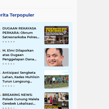
rita Terpopuler
DUGAAN REKAYASA
PERKARA: Oknum
Satresnarkoba Polres
Bengkalis Diduga
Palsukan Barang Bukti
Hingga Paksa Warga
M. Elmi Dilaporkan
Hadir di TKP
atas Dugaan
Penggelapan Dana
Pensiunan Guru dan
Pegawai PU, Polisi
Pastikan Proses
Antisipasi Sengketa
Hukum Berjalan
Lahan, Kades Muhlisin
Turun Langsung
Tinjau Batas Wilayah
Kubu I yang Diduga
Diserobot PT Jatim
BREAKING NEWS:
Jaya Perkasa
Polsek Gunung Malela
Gerebek Lokalisasi
Bukit Maraja, Dua