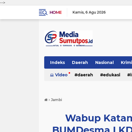
-->
HOME
Kamis
6 Agu 2026
Indeks
Daerah
Nasional
Krim
Video
daerah
edukasi
›
Jambi
Wabup Katam
BUMDesma LKD,