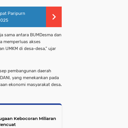
pat Paripurn
2025
erja sama antara BUMDesma dan
aya memperluas akses
 UMKM di desa-desa,” ujar
konsep pembangunan daerah
ADANI, yang menekankan pada
aan ekonomi masyarakat desa
.
gaan Kebocoran Miliaran
Mencuat