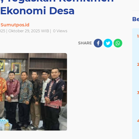
Ekonomi Desa
Be
Sumutpos.id
25 | Oktober 29, 2025 WIB |
0
Views
SHARE