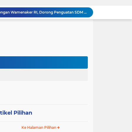
‎Wakil Bupati Audiensi dengan Wamenaker RI, Dorong Penguatan SDM dan Perlindungan Pekerja di Tanjung Jabung Barat ‎ ‎
HUT RI ke 81 dan Hari Jadi Kab, Tanjung Jabung Barat ke-62 Bupati Anwar Sadat Resmi Buka Lomba Mancing.
KABAG OPS POLRES TOBA DI NILAI KEHILANGAN INDEPENDENSI. PENGAMANAN PENEMBOKAN TANAH DI LAGUBOTI DAPAT SOROTAN.
BREAKING NEWS: Polsek Gunung Malela Gerebek Lokalisasi Bukit Maraja, Dua Perempuan Menangis Saat Diciduk Bersama Sabu
Meneguhkan Jati Diri Patambor Indonesia. PATAMBOR INDONESIA Akan Gelar RAKERNAS II Di Jakarta.
MEMBACA SUMATERA Balige Writers Festival 2026 Sukses Digelar. Tiga Hari Merawat Literasi, Budaya, dan Masa Depan Danau Toba
Dalam Rangka HUT RI ke-81 dan Hari Jadi ke-61 Tanjab Barat Bupati Tanjab Barat Secara Resmi Membukaan Lomba Domino
 Konsolidasi Gerindra Labuhanbatu
DIDUGA Tak Sesuai Spesifikasi, Proyek Rabat Beton Dana Desa Rp119,6 Juta di Sahkuda Bayu Disorot, Warga Minta Inspektorat Turun Periksa
Sabam Rajaguguk Serap Aspirasi Warga Bilah Hilir, Tegaskan Komitmen Kawal Program Prabowo untuk Kesejahteraan Rakyat
tikel Pilihan
Ke Halaman Pilihan