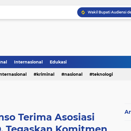
Sabam Rajaguguk Hadiri
inal
Internasional
Edukasi
internasional
kriminal
nasional
teknologi
Ar
so Terima Asosiasi
 Tegaskan Komitmen