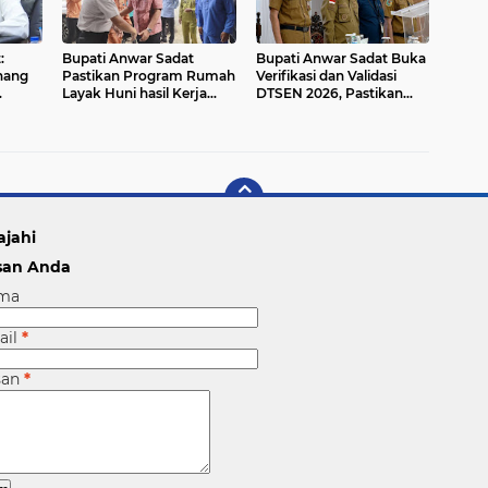
:
Bupati Anwar Sadat
Bupati Anwar Sadat Buka
inang
Pastikan Program Rumah
Verifikasi dan Validasi
Layak Huni hasil Kerja
DTSEN 2026, Pastikan
mhan
Sama BAZNAS
Bantuan Sosial Tepat
Kabupaten dengan Lapas
Sasaran
ajahi
san Anda
ma
ail
*
san
*