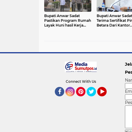
Bupati Anwar Sadat
Bupati Anwar Sadat
Pastikan Program Rumah
Terima Sertifikat P
Layak Huni hasil Kerja
Betara Dari Kantor
Sama BAZNAS
Wilayah Kemenku
Kabupaten dengan Lapas
Provinsi Jambi
Jel
Pe
Na
Connect With Us
Em
Facebook
Instagram
Pinterest
Twitter
YouTube
Pe