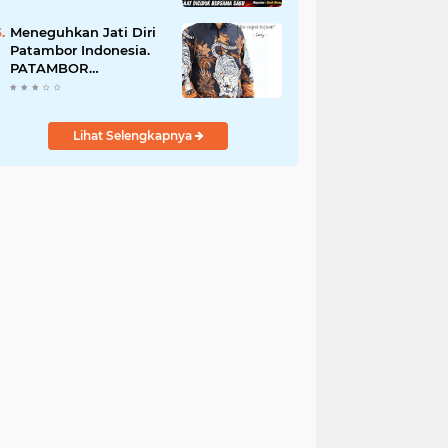
Perempuan Menangis
Saat Diciduk Bersama
Meneguhkan Jati Diri
Sabu
Patambor Indonesia.
PATAMBOR
INDONESIA Akan
Gelar RAKERNAS II Di
Jakarta.
Lihat Selengkapnya