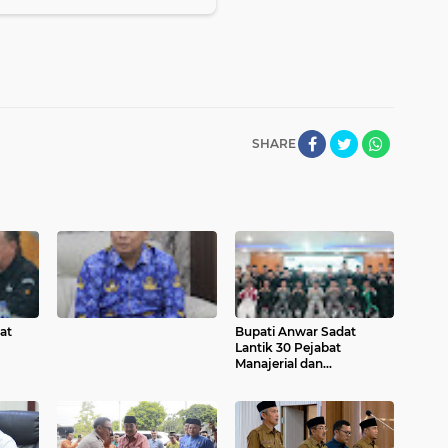
SHARE
at
Bupati Anwar Sadat
Lantik 30 Pejabat
Manajerial dan
it
Nonmanajerial di
 WKS
Lingkungan Pemkab
Tanjab Barat