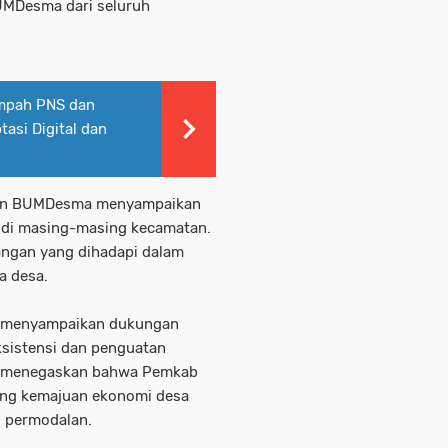
BUMDesma dari seluruh
mpah PNS dan
asi Digital dan
ilan BUMDesma menyampaikan
a di masing-masing kecamatan.
angan yang dihadapi dalam
a desa.
o menyampaikan dukungan
ksistensi dan penguatan
Ia menegaskan bahwa Pemkab
ong kemajuan ekonomi desa
s permodalan.