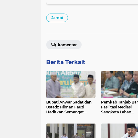
Jambi
komentar
Berita Terkait
Bupati Anwar Sadat dan
Pemkab Tanjab Bar
Ustadz Hilman Fauzi
Fasilitasi Mediasi
Hadirkan Semangat
Sengketa Lahan
Hijrah pada Tabligh Akbar
Kelompok Tani Buk
1 Muharram 1448 H
Bakar Jaya dan PT