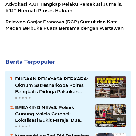
Advokasi KJJT Tangkap Pelaku Persekusi Jurnalis,
KJJT Hormati Proses Hukum
Relawan Ganjar Pranowo (RGP) Sumut dan Kota
Medan Berbuka Puasa Bersama dengan Wartawan
Berita Terpopuler
DUGAAN REKAYASA PERKARA:
Oknum Satresnarkoba Polres
Bengkalis Diduga Palsukan
Barang Bukti Hingga Paksa
Warga Hadir di TKP
BREAKING NEWS: Polsek
Gunung Malela Gerebek
Lokalisasi Bukit Maraja, Dua
Perempuan Menangis Saat
Diciduk Bersama Sabu
Meneguhkan Jati Diri Patambor