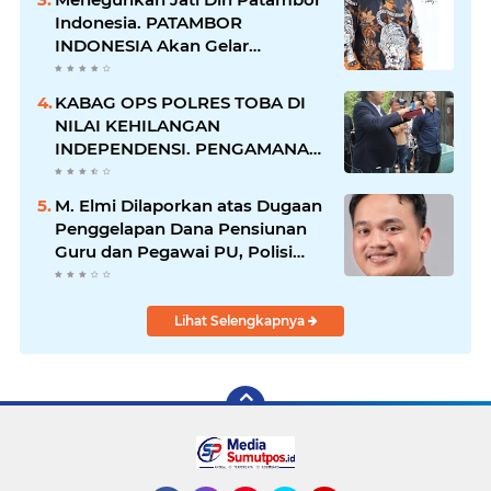
Indonesia. PATAMBOR
INDONESIA Akan Gelar
RAKERNAS II Di Jakarta.
KABAG OPS POLRES TOBA DI
NILAI KEHILANGAN
INDEPENDENSI. PENGAMANAN
PENEMBOKAN TANAH DI
LAGUBOTI DAPAT SOROTAN.
M. Elmi Dilaporkan atas Dugaan
Penggelapan Dana Pensiunan
Guru dan Pegawai PU, Polisi
Pastikan Proses Hukum
Berjalan
Lihat Selengkapnya