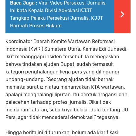
Baca Juga :
Viral Video Persekusi Jurnalis,
Ini Kata Kepala Divisi Advokasi KJJT
Tangkap Pelaku Persekusi Jurnalis, KJJT
Hormati Proses Hukum
Koordinator Daerah Komite Wartawan Reformasi
Indonesia (KWRI) Sumatera Utara, Kemas Edi Junaedi,
ikut menanggapi insiden tersebut. Ia menegaskan
bahwa tindakan ajudan Bupati sudah termasuk
kategori penghalangan kerja pers yang dilindungi
undang-undang. “Seorang ajudan tidak berhak
meminta surat izin atau menanyakan KTA wartawan,
apalagi menghalangi liputan. Itu bentuk arogansi dan
pelecehan terhadap profesi jurnalis. Jika tidak
memahami aturan, sebaiknya belajar dulu tentang UU
Pers, agar tidak mencederai demokrasi,” tegasnya.
Hingga berita ini diturunkan, belum ada klarifikasi