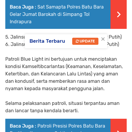
Baca Juga :
Sat Samapta Polres Batu Bara
Gelar Jumat Barokah di Simpang Tol
Indrapura
×
5. Jalinsum Desa Tanah Tinggi (Kecamatan Air Putih)
Berita Terbaru
UPDATE
6. Jalinsum Desa Cinta Dame (Kecamatan Air Putih)
Patroli Blue Light ini bertujuan untuk menciptakan
kondisi Kamseltibcarlantas (Keamanan, Keselamatan,
Ketertiban, dan Kelancaran Lalu Lintas) yang aman
dan kondusif, serta memberikan rasa aman dan
nyaman kepada masyarakat pengguna jalan.
Selama pelaksanaan patroli, situasi terpantau aman
dan lancar tanpa kendala berarti.
Baca Juga :
Patroli Presisi Polres Batu Bara