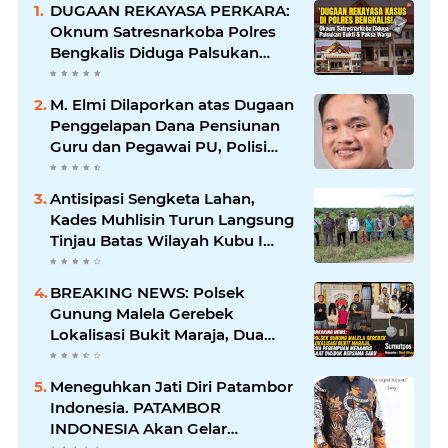
DUGAAN REKAYASA PERKARA:
Oknum Satresnarkoba Polres
Bengkalis Diduga Palsukan
Barang Bukti Hingga Paksa
Warga Hadir di TKP
M. Elmi Dilaporkan atas Dugaan
Penggelapan Dana Pensiunan
Guru dan Pegawai PU, Polisi
Pastikan Proses Hukum
Berjalan
Antisipasi Sengketa Lahan,
Kades Muhlisin Turun Langsung
Tinjau Batas Wilayah Kubu I
yang Diduga Diserobot PT Jatim
Jaya Perkasa
BREAKING NEWS: Polsek
Gunung Malela Gerebek
Lokalisasi Bukit Maraja, Dua
Perempuan Menangis Saat
Diciduk Bersama Sabu
Meneguhkan Jati Diri Patambor
Indonesia. PATAMBOR
INDONESIA Akan Gelar