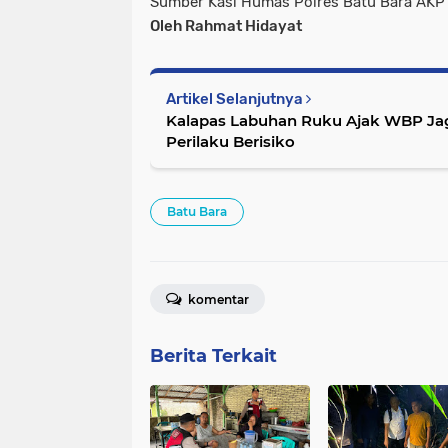
Sumber Kasi Humas Polres Batu Bara AKP
Oleh Rahmat Hidayat
Artikel Selanjutnya
Kalapas Labuhan Ruku Ajak WBP Jag
Perilaku Berisiko
Batu Bara
komentar
Berita Terkait