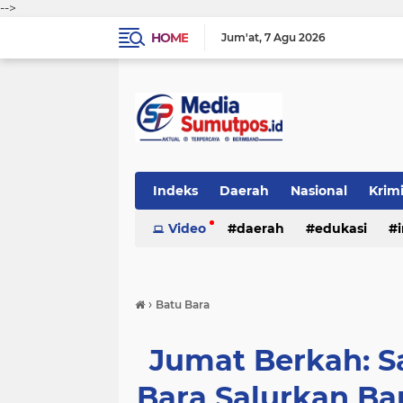
-->
HOME
Jum'at
7 Agu 2026
Indeks
Daerah
Nasional
Krim
Video
daerah
edukasi
›
Batu Bara
Jumat Berkah: S
Bara Salurkan B