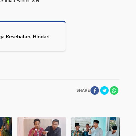
 Ahmad Fahmi, S.H
a Kesehatan, Hindari
SHARE