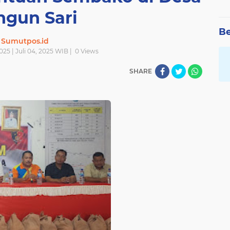
ngun Sari
Be
Sumutpos.id
025 | Juli 04, 2025 WIB |
0
Views
SHARE