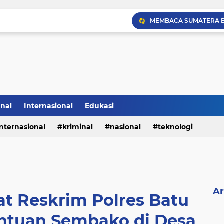
Sabam Rajaguguk Hadiri
inal
Internasional
Edukasi
internasional
kriminal
nasional
teknologi
Ar
at Reskrim Polres Batu
antuan Sembako di Desa