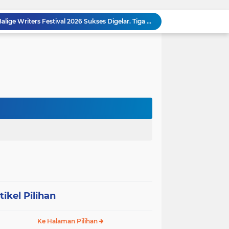
Dalam Rangka HUT RI ke-81 dan Hari Jadi ke-61 Tanjab Barat Bupati Tanjab Barat Secara Resmi Membukaan Lomba Domino
 Konsolidasi Gerindra Labuhanbatu
DIDUGA Tak Sesuai Spesifikasi, Proyek Rabat Beton Dana Desa Rp119,6 Juta di Sahkuda Bayu Disorot, Warga Minta Inspektorat Turun Periksa
Sabam Rajaguguk Serap Aspirasi Warga Bilah Hilir, Tegaskan Komitmen Kawal Program Prabowo untuk Kesejahteraan Rakyat
‎Wakil Bupati Audiensi dengan Wamenaker RI, Dorong Penguatan SDM dan Perlindungan Pekerja di Tanjung Jabung Barat ‎ ‎
HUT RI ke 81 dan Hari Jadi Kab, Tanjung Jabung Barat ke-62 Bupati Anwar Sadat Resmi Buka Lomba Mancing.
KABAG OPS POLRES TOBA DI NILAI KEHILANGAN INDEPENDENSI. PENGAMANAN PENEMBOKAN TANAH DI LAGUBOTI DAPAT SOROTAN.
BREAKING NEWS: Polsek Gunung Malela Gerebek Lokalisasi Bukit Maraja, Dua Perempuan Menangis Saat Diciduk Bersama Sabu
Meneguhkan Jati Diri Patambor Indonesia. PATAMBOR INDONESIA Akan Gelar RAKERNAS II Di Jakarta.
MEMBACA SUMATERA Balige Writers Festival 2026 Sukses Digelar. Tiga Hari Merawat Literasi, Budaya, dan Masa Depan Danau Toba
tikel Pilihan
Ke Halaman Pilihan