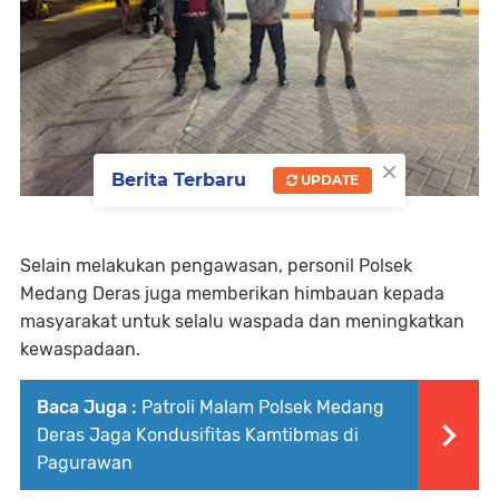
×
Berita Terbaru
UPDATE
Selain melakukan pengawasan, personil Polsek
Medang Deras juga memberikan himbauan kepada
masyarakat untuk selalu waspada dan meningkatkan
kewaspadaan.
Baca Juga :
Patroli Malam Polsek Medang
Deras Jaga Kondusifitas Kamtibmas di
Pagurawan