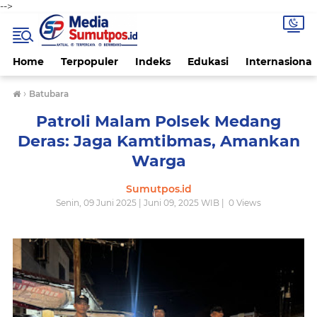
-->
Home
Terpopuler
Indeks
Edukasi
Internasional
›
Batubara
Patroli Malam Polsek Medang
Deras: Jaga Kamtibmas, Amankan
Warga
Sumutpos.id
Senin, 09 Juni 2025 | Juni 09, 2025 WIB |
0
Views