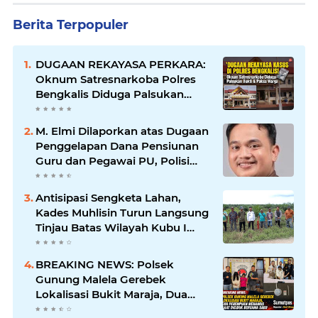
Berita Terpopuler
DUGAAN REKAYASA PERKARA:
Oknum Satresnarkoba Polres
Bengkalis Diduga Palsukan
Barang Bukti Hingga Paksa
Warga Hadir di TKP
M. Elmi Dilaporkan atas Dugaan
Penggelapan Dana Pensiunan
Guru dan Pegawai PU, Polisi
Pastikan Proses Hukum
Berjalan
Antisipasi Sengketa Lahan,
Kades Muhlisin Turun Langsung
Tinjau Batas Wilayah Kubu I
yang Diduga Diserobot PT Jatim
Jaya Perkasa
BREAKING NEWS: Polsek
Gunung Malela Gerebek
Lokalisasi Bukit Maraja, Dua
Perempuan Menangis Saat