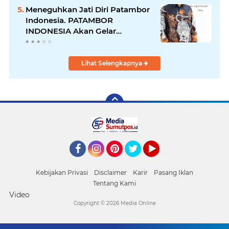
Diciduk Bersama Sabu
Meneguhkan Jati Diri Patambor
Indonesia. PATAMBOR
INDONESIA Akan Gelar
RAKERNAS II Di Jakarta.
Lihat Selengkapnya
Facebook
Instagram
Pinterest
Twitter
YouTube
Kebijakan Privasi
Disclaimer
Karir
Pasang Iklan
Tentang Kami
Video
Copyright ©
2026 Media Online