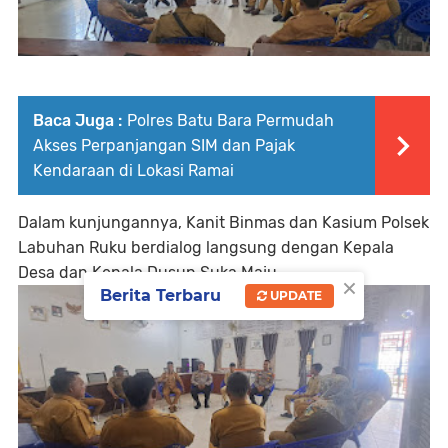
Baca Juga :
Polres Batu Bara Permudah
Akses Perpanjangan SIM dan Pajak
Kendaraan di Lokasi Ramai
Dalam kunjungannya, Kanit Binmas dan Kasium Polsek
Labuhan Ruku berdialog langsung dengan Kepala
Desa dan Kepala Dusun Suka Maju.
×
Berita Terbaru
UPDATE