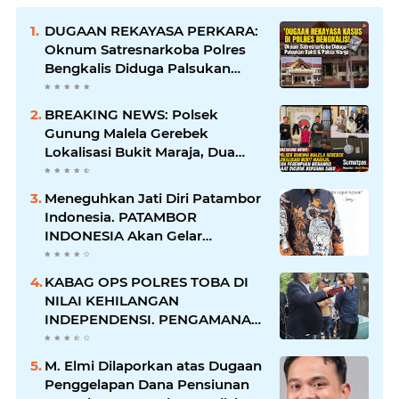
DUGAAN REKAYASA PERKARA:
Oknum Satresnarkoba Polres
Bengkalis Diduga Palsukan
Barang Bukti Hingga Paksa
Warga Hadir di TKP
BREAKING NEWS: Polsek
Gunung Malela Gerebek
Lokalisasi Bukit Maraja, Dua
Perempuan Menangis Saat
Diciduk Bersama Sabu
Meneguhkan Jati Diri Patambor
Indonesia. PATAMBOR
INDONESIA Akan Gelar
RAKERNAS II Di Jakarta.
KABAG OPS POLRES TOBA DI
NILAI KEHILANGAN
INDEPENDENSI. PENGAMANAN
PENEMBOKAN TANAH DI
LAGUBOTI DAPAT SOROTAN.
M. Elmi Dilaporkan atas Dugaan
Penggelapan Dana Pensiunan