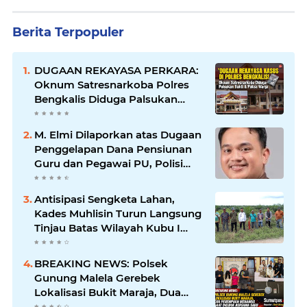
Berita Terpopuler
DUGAAN REKAYASA PERKARA:
Oknum Satresnarkoba Polres
Bengkalis Diduga Palsukan
Barang Bukti Hingga Paksa
Warga Hadir di TKP
M. Elmi Dilaporkan atas Dugaan
Penggelapan Dana Pensiunan
Guru dan Pegawai PU, Polisi
Pastikan Proses Hukum
Berjalan
Antisipasi Sengketa Lahan,
Kades Muhlisin Turun Langsung
Tinjau Batas Wilayah Kubu I
yang Diduga Diserobot PT Jatim
Jaya Perkasa
BREAKING NEWS: Polsek
Gunung Malela Gerebek
Lokalisasi Bukit Maraja, Dua
Perempuan Menangis Saat