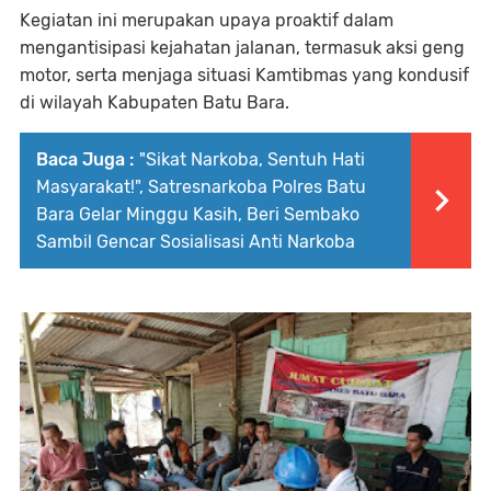
Kegiatan ini merupakan upaya proaktif dalam
mengantisipasi kejahatan jalanan, termasuk aksi geng
motor, serta menjaga situasi Kamtibmas yang kondusif
di wilayah Kabupaten Batu Bara.
Baca Juga :
"Sikat Narkoba, Sentuh Hati
Masyarakat!", Satresnarkoba Polres Batu
Bara Gelar Minggu Kasih, Beri Sembako
Sambil Gencar Sosialisasi Anti Narkoba