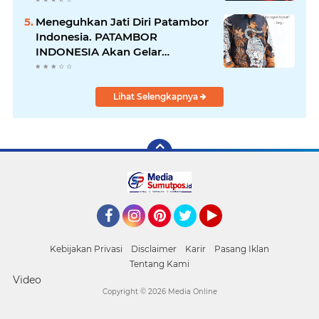
Diciduk Bersama Sabu
Meneguhkan Jati Diri Patambor
Indonesia. PATAMBOR
INDONESIA Akan Gelar
RAKERNAS II Di Jakarta.
Lihat Selengkapnya
Facebook
Instagram
Pinterest
Twitter
YouTube
Kebijakan Privasi
Disclaimer
Karir
Pasang Iklan
Tentang Kami
Video
Copyright ©
2026 Media Online