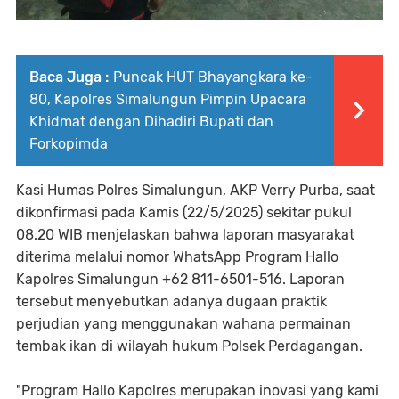
Baca Juga :
Puncak HUT Bhayangkara ke-
80, Kapolres Simalungun Pimpin Upacara
Khidmat dengan Dihadiri Bupati dan
Forkopimda
Kasi Humas Polres Simalungun, AKP Verry Purba, saat
dikonfirmasi pada Kamis (22/5/2025) sekitar pukul
08.20 WIB menjelaskan bahwa laporan masyarakat
diterima melalui nomor WhatsApp Program Hallo
Kapolres Simalungun +62 811-6501-516. Laporan
tersebut menyebutkan adanya dugaan praktik
perjudian yang menggunakan wahana permainan
tembak ikan di wilayah hukum Polsek Perdagangan.
"Program Hallo Kapolres merupakan inovasi yang kami