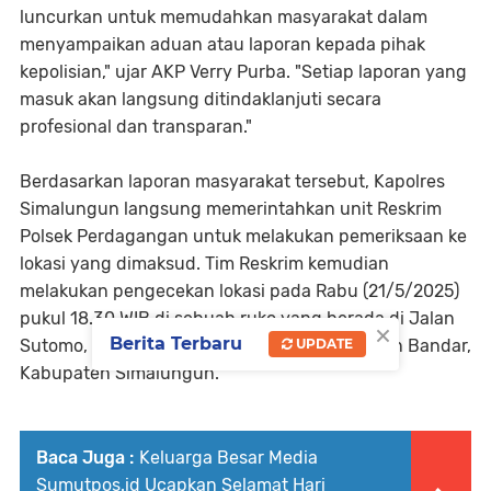
luncurkan untuk memudahkan masyarakat dalam
menyampaikan aduan atau laporan kepada pihak
kepolisian," ujar AKP Verry Purba. "Setiap laporan yang
masuk akan langsung ditindaklanjuti secara
profesional dan transparan."
Berdasarkan laporan masyarakat tersebut, Kapolres
Simalungun langsung memerintahkan unit Reskrim
Polsek Perdagangan untuk melakukan pemeriksaan ke
lokasi yang dimaksud. Tim Reskrim kemudian
melakukan pengecekan lokasi pada Rabu (21/5/2025)
pukul 18.30 WIB di sebuah ruko yang berada di Jalan
×
Berita Terbaru
Sutomo, Kelurahan Perdagangan I, Kecamatan Bandar,
UPDATE
Kabupaten Simalungun.
Baca Juga :
Keluarga Besar Media
Sumutpos.id Ucapkan Selamat Hari