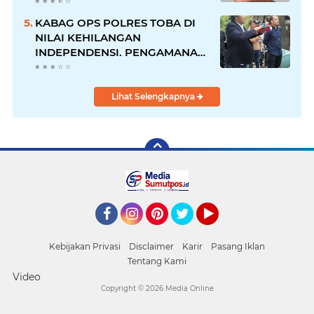
Pastikan Proses Hukum
Berjalan
KABAG OPS POLRES TOBA DI
NILAI KEHILANGAN
INDEPENDENSI. PENGAMANAN
PENEMBOKAN TANAH DI
LAGUBOTI DAPAT SOROTAN.
Lihat Selengkapnya
Facebook
Instagram
Pinterest
Twitter
YouTube
Kebijakan Privasi
Disclaimer
Karir
Pasang Iklan
Tentang Kami
Video
Copyright ©
2026 Media Online