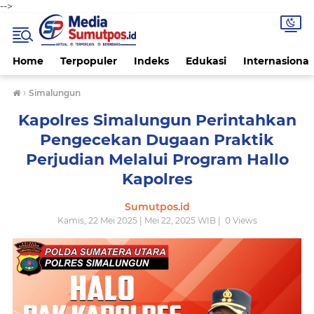
-->
Home
Terpopuler
Indeks
Edukasi
Internasional
›
Simalungun
Kapolres Simalungun Perintahkan
Pengecekan Dugaan Praktik
Perjudian Melalui Program Hallo
Kapolres
Sumutpos.id
Kamis, 22 Mei 2025 | Mei 22, 2025 WIB |
0
Views