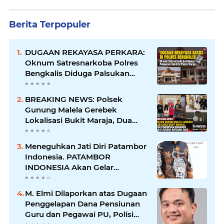
Berita Terpopuler
DUGAAN REKAYASA PERKARA:
Oknum Satresnarkoba Polres
Bengkalis Diduga Palsukan
Barang Bukti Hingga Paksa
Warga Hadir di TKP
BREAKING NEWS: Polsek
Gunung Malela Gerebek
Lokalisasi Bukit Maraja, Dua
Perempuan Menangis Saat
Diciduk Bersama Sabu
Meneguhkan Jati Diri Patambor
Indonesia. PATAMBOR
INDONESIA Akan Gelar
RAKERNAS II Di Jakarta.
M. Elmi Dilaporkan atas Dugaan
Penggelapan Dana Pensiunan
Guru dan Pegawai PU, Polisi