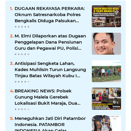
DUGAAN REKAYASA PERKARA:
Oknum Satresnarkoba Polres
Bengkalis Diduga Palsukan
Barang Bukti Hingga Paksa
Warga Hadir di TKP
M. Elmi Dilaporkan atas Dugaan
Penggelapan Dana Pensiunan
Guru dan Pegawai PU, Polisi
Pastikan Proses Hukum
Berjalan
Antisipasi Sengketa Lahan,
Kades Muhlisin Turun Langsung
Tinjau Batas Wilayah Kubu I
yang Diduga Diserobot PT Jatim
Jaya Perkasa
BREAKING NEWS: Polsek
Gunung Malela Gerebek
Lokalisasi Bukit Maraja, Dua
Perempuan Menangis Saat
Diciduk Bersama Sabu
Meneguhkan Jati Diri Patambor
Indonesia. PATAMBOR
INDONESIA Akan Gelar