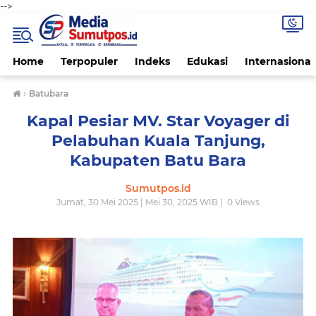
-->
Home
Terpopuler
Indeks
Edukasi
Internasional
›
Batubara
Kapal Pesiar MV. Star Voyager di
Pelabuhan Kuala Tanjung,
Kabupaten Batu Bara
Sumutpos.id
Jumat, 30 Mei 2025 | Mei 30, 2025 WIB |
0
Views