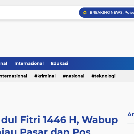
Sabam Rajaguguk Hadiri
inal
Internasional
Edukasi
internasional
kriminal
nasional
teknologi
Ar
Idul Fitri 1446 H, Wabup
jau Pasar dan Pos