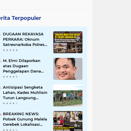
rita Terpopuler
DUGAAN REKAYASA
PERKARA: Oknum
Satresnarkoba Polres
Bengkalis Diduga
Palsukan Barang Bukti
Hingga Paksa Warga
M. Elmi Dilaporkan
Hadir di TKP
atas Dugaan
Penggelapan Dana
Pensiunan Guru dan
Pegawai PU, Polisi
Pastikan Proses
Antisipasi Sengketa
Hukum Berjalan
Lahan, Kades Muhlisin
Turun Langsung
Tinjau Batas Wilayah
Kubu I yang Diduga
Diserobot PT Jatim
BREAKING NEWS:
Jaya Perkasa
Polsek Gunung Malela
Gerebek Lokalisasi
Bukit Maraja, Dua