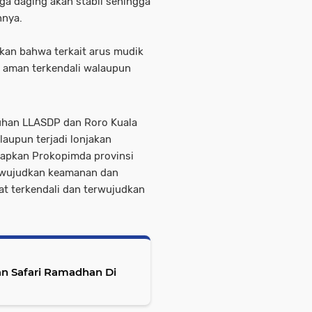
ga daging akan stabil sehingga
hnya.
kan bahwa terkait arus mudik
ni aman terkendali walaupun
uhan LLASDP dan Roro Kuala
laupun terjadi lonjakan
rapkan Prokopimda provinsi
wujudkan keamanan dan
at terkendali dan terwujudkan
an Safari Ramadhan Di