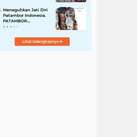
Perempuan Menangis
Saat Diciduk Bersama
Meneguhkan Jati Diri
Sabu
Patambor Indonesia.
PATAMBOR
INDONESIA Akan
Gelar RAKERNAS II Di
Jakarta.
Lihat Selengkapnya