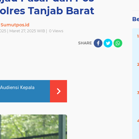
olres Tanjab Barat
Be
Sumutpos.id
025 | Maret 27, 2025 WIB |
0
Views
SHARE
Audiensi Kepala