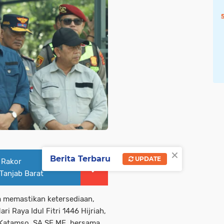
×
Berita Terbaru
UPDATE
 Rakor
Tanjab Barat
 memastikan ketersediaan,
i Raya Idul Fitri 1446 Hijriah,
. Katamso, SA.SE.ME, bersama