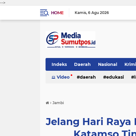
-->
HOME
Kamis
6 Agu 2026
Indeks
Daerah
Nasional
Krim
Video
daerah
edukasi
›
Jambi
Jelang Hari Raya 
Katamso Tin