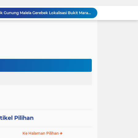
BREAKING NEWS: Polsek Gunung Malela Gerebek Lokalisasi Bukit Maraja, Dua Perempuan Menangis Saat Diciduk Bersama Sabu
Meneguhkan Jati Diri Patambor Indonesia. PATAMBOR INDONESIA Akan Gelar RAKERNAS II Di Jakarta.
MEMBACA SUMATERA Balige Writers Festival 2026 Sukses Digelar. Tiga Hari Merawat Literasi, Budaya, dan Masa Depan Danau Toba
Dalam Rangka HUT RI ke-81 dan Hari Jadi ke-61 Tanjab Barat Bupati Tanjab Barat Secara Resmi Membukaan Lomba Domino
 Konsolidasi Gerindra Labuhanbatu
DIDUGA Tak Sesuai Spesifikasi, Proyek Rabat Beton Dana Desa Rp119,6 Juta di Sahkuda Bayu Disorot, Warga Minta Inspektorat Turun Periksa
GMKI Pematangsiantar–Simalungun siap Laksanakan Pengabdian Masyarakat "
Ralat berita, tanggal 29 juli 2026, DIDUGA Tak Sesuai Spesifikasi, Proyek Rabat Beton Dana Desa Rp119,6 Juta di Sahkuda Bayu Disorot, Warga Minta Inspektorat Turun Periksa
REKAMAN PEMERIKSAAN BUKTI: Oknum Satresnarkoba Polres Bengkalis Diduga Seret Warga Tak di TKP, Palsukan Barang Bukti & Waktu Penangkapan.
KABAG OPS POLRES TOBA DI NILAI KEHILANGAN INDEPENDENSI. PENGAMANAN PENEMBOKAN TANAH DI LAGUBOTI DAPAT SOROTAN.
tikel Pilihan
Ke Halaman Pilihan