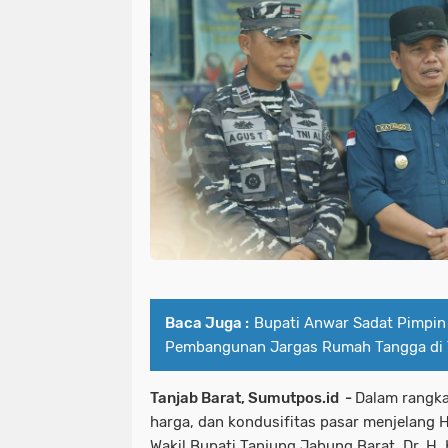
Baca Juga :
Bupati Anwar Sadat Pimpin
Pembangunan Jargas Rumah Tangga di 
Tanjab Barat, Sumutpos.id -
Dalam rangka
harga, dan kondusifitas pasar menjelang Har
Wakil Bupati Tanjung Jabung Barat, Dr. H