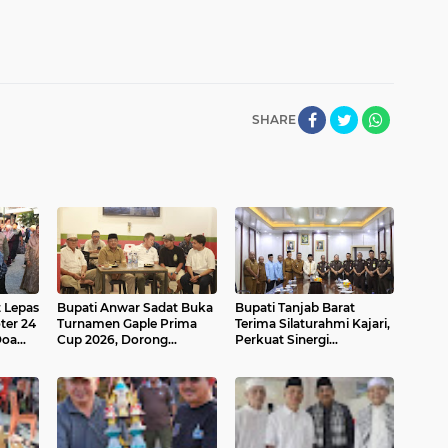
SHARE
 Lepas
Bupati Anwar Sadat Buka
Bupati Tanjab Barat
ter 24
Turnamen Gaple Prima
Terima Silaturahmi Kajari,
Doa
Cup 2026, Dorong
Perkuat Sinergi
Lahirnya Atlet Domino
Penegakan Hukum
Berprestasi