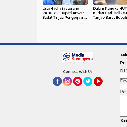
Usai Hadiri Silaturahmi
Dalam Rangka HUT 
PABPDSI, Bupati Anwar
81 dan Hari Jadi ke-
Sadat Tinjau Pengerjaan
Tanjab Barat Bupati
Box Culvert di Tanjung
Tanjab Barat Secar
Bojo
Resmi Membukaan
Lomba Domino
Jel
Pe
Na
Connect With Us
Em
Facebook
Instagram
Pinterest
Twitter
YouTube
Pe