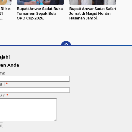
RI ke-
Bupati Anwar Sadat Buka
Bupati Anwar Sadat Safari
61
Turnamen Sepak Bola
Jumat di Masjid Nurdin
OPD Cup 2026,
Hasanah Jambi.
a
ajahi
san Anda
ma
ail
*
san
*