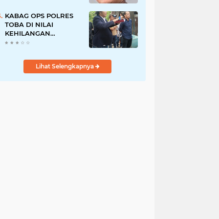
Pegawai PU, Polisi
Pastikan Proses
KABAG OPS POLRES
Hukum Berjalan
TOBA DI NILAI
KEHILANGAN
INDEPENDENSI.
PENGAMANAN
PENEMBOKAN TANAH
Lihat Selengkapnya
DI LAGUBOTI DAPAT
SOROTAN.