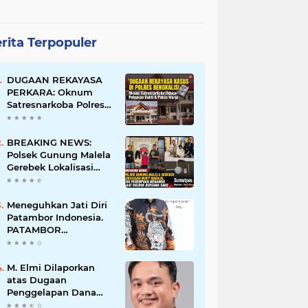
rita Terpopuler
DUGAAN REKAYASA
PERKARA: Oknum
Satresnarkoba Polres
Bengkalis Diduga
Palsukan Barang Bukti
Hingga Paksa Warga
BREAKING NEWS:
Hadir di TKP
Polsek Gunung Malela
Gerebek Lokalisasi
Bukit Maraja, Dua
Perempuan Menangis
Saat Diciduk Bersama
Meneguhkan Jati Diri
Sabu
Patambor Indonesia.
PATAMBOR
INDONESIA Akan
Gelar RAKERNAS II Di
Jakarta.
M. Elmi Dilaporkan
atas Dugaan
Penggelapan Dana
Pensiunan Guru dan