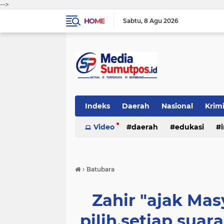
-->
HOME
Sabtu
8 Agu 2026
Indeks
Daerah
Nasional
Krim
Video
daerah
edukasi
›
Batubara
Zahir "ajak Ma
pilih,setiap sua