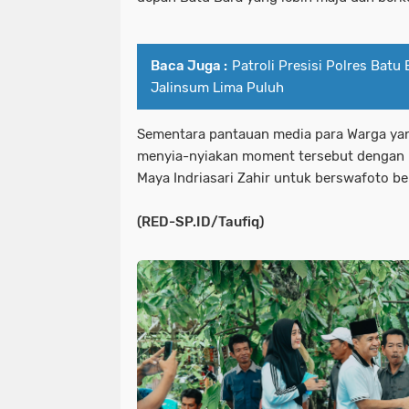
Baca Juga :
Patroli Presisi Polres Bat
Jalinsum Lima Puluh
Sementara pantauan media para Warga yang
menyia-nyiakan moment tersebut dengan m
Maya Indriasari Zahir untuk berswafoto b
(RED-SP.ID/Taufiq)