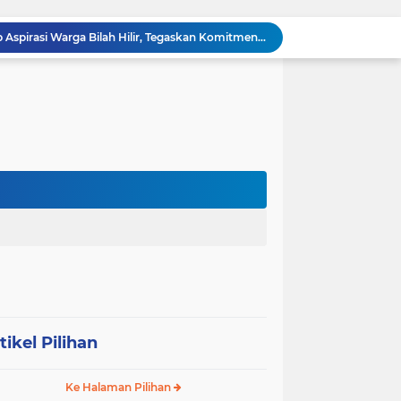
Sabam Rajaguguk Serap Aspirasi Warga Bilah Hilir, Tegaskan Komitmen Kawal Program Prabowo untuk Kesejahteraan Rakyat
‎Wakil Bupati Audiensi dengan Wamenaker RI, Dorong Penguatan SDM dan Perlindungan Pekerja di Tanjung Jabung Barat ‎ ‎
HUT RI ke 81 dan Hari Jadi Kab, Tanjung Jabung Barat ke-62 Bupati Anwar Sadat Resmi Buka Lomba Mancing.
KABAG OPS POLRES TOBA DI NILAI KEHILANGAN INDEPENDENSI. PENGAMANAN PENEMBOKAN TANAH DI LAGUBOTI DAPAT SOROTAN.
BREAKING NEWS: Polsek Gunung Malela Gerebek Lokalisasi Bukit Maraja, Dua Perempuan Menangis Saat Diciduk Bersama Sabu
Meneguhkan Jati Diri Patambor Indonesia. PATAMBOR INDONESIA Akan Gelar RAKERNAS II Di Jakarta.
MEMBACA SUMATERA Balige Writers Festival 2026 Sukses Digelar. Tiga Hari Merawat Literasi, Budaya, dan Masa Depan Danau Toba
Dalam Rangka HUT RI ke-81 dan Hari Jadi ke-61 Tanjab Barat Bupati Tanjab Barat Secara Resmi Membukaan Lomba Domino
Sabam Rajaguguk Turun ke Pangkatan, Dengarkan Langsung Keluhan dan Harapan Warga
Dengar Langsung Jeritan Pedagang, Sabam Rajaguguk Turun ke Pasar Gelugur Rantauprapat
tikel Pilihan
Ke Halaman Pilihan