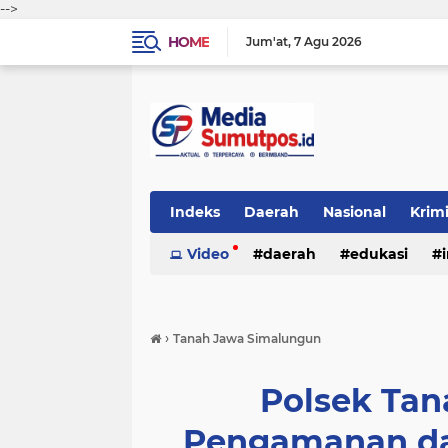
-->
HOME
Jum'at
7 Agu 2026
Indeks
Daerah
Nasional
Krim
Video
daerah
edukasi
›
Tanah Jawa Simalungun
Polsek Ta
Pengamanan da