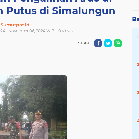
n Putus di Simalungun
Be
Sumutpos.id
24 | November 06, 2024 WIB |
0
Views
SHARE