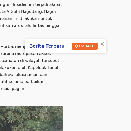
un. Insiden ini terjadi akibat
ta V Suhi Nagodang, Nagori
amanan ini dilakukan untuk
hkan arus lalu lintas hingga
×
Berita Terbaru
 Purba, menjelaskan bahwa
UPDATE
s karena merupakan akses
ecamatan di wilayah tersebut.
lakukan oleh Kapolsek Tanah
 bahwa lokasi aman dan
atif selama perbaikan
masi pagi ini.