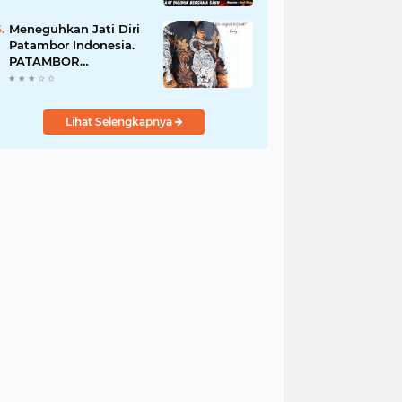
Perempuan Menangis
Saat Diciduk Bersama
Meneguhkan Jati Diri
Sabu
Patambor Indonesia.
PATAMBOR
INDONESIA Akan
Gelar RAKERNAS II Di
Jakarta.
Lihat Selengkapnya