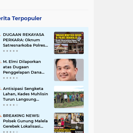
rita Terpopuler
DUGAAN REKAYASA
PERKARA: Oknum
Satresnarkoba Polres
Bengkalis Diduga
Palsukan Barang Bukti
Hingga Paksa Warga
M. Elmi Dilaporkan
Hadir di TKP
atas Dugaan
Penggelapan Dana
Pensiunan Guru dan
Pegawai PU, Polisi
Pastikan Proses
Antisipasi Sengketa
Hukum Berjalan
Lahan, Kades Muhlisin
Turun Langsung
Tinjau Batas Wilayah
Kubu I yang Diduga
Diserobot PT Jatim
BREAKING NEWS:
Jaya Perkasa
Polsek Gunung Malela
Gerebek Lokalisasi
Bukit Maraja, Dua