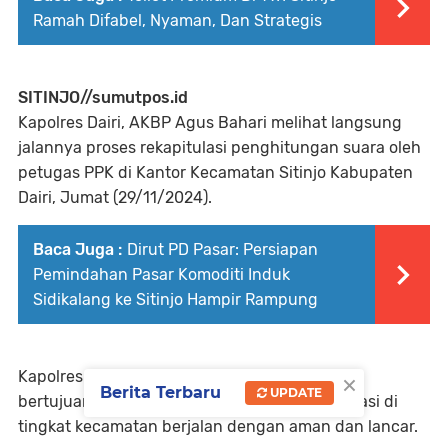
Ramah Difabel, Nyaman, Dan Strategis
SITINJO//sumutpos.id
Kapolres Dairi, AKBP Agus Bahari melihat langsung
jalannya proses rekapitulasi penghitungan suara oleh
petugas PPK di Kantor Kecamatan Sitinjo Kabupaten
Dairi, Jumat (29/11/2024).
Baca Juga :
Dirut PD Pasar: Persiapan
Pemindahan Pasar Komoditi Induk
Sidikalang ke Sitinjo Hampir Rampung
×
Kapolres mengatakan, kegiatan monitoring ini
Berita Terbaru
UPDATE
bertujuan untuk memastikan proses rekapitulasi di
tingkat kecamatan berjalan dengan aman dan lancar.