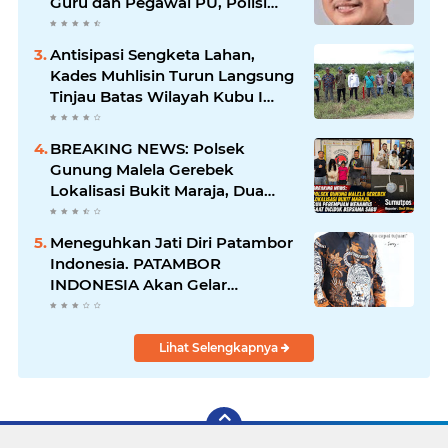
Guru dan Pegawai PU, Polisi
Pastikan Proses Hukum
Berjalan
Antisipasi Sengketa Lahan,
Kades Muhlisin Turun Langsung
Tinjau Batas Wilayah Kubu I
yang Diduga Diserobot PT Jatim
Jaya Perkasa
BREAKING NEWS: Polsek
Gunung Malela Gerebek
Lokalisasi Bukit Maraja, Dua
Perempuan Menangis Saat
Diciduk Bersama Sabu
Meneguhkan Jati Diri Patambor
Indonesia. PATAMBOR
INDONESIA Akan Gelar
RAKERNAS II Di Jakarta.
Lihat Selengkapnya