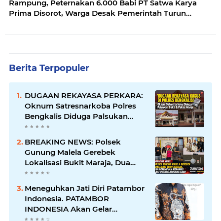
Rampung, Peternakan 6.000 Babi PT Satwa Karya
Prima Disorot, Warga Desak Pemerintah Turun
Tangan
Berita Terpopuler
DUGAAN REKAYASA PERKARA:
Oknum Satresnarkoba Polres
Bengkalis Diduga Palsukan
Barang Bukti Hingga Paksa
Warga Hadir di TKP
BREAKING NEWS: Polsek
Gunung Malela Gerebek
Lokalisasi Bukit Maraja, Dua
Perempuan Menangis Saat
Diciduk Bersama Sabu
Meneguhkan Jati Diri Patambor
Indonesia. PATAMBOR
INDONESIA Akan Gelar
RAKERNAS II Di Jakarta.