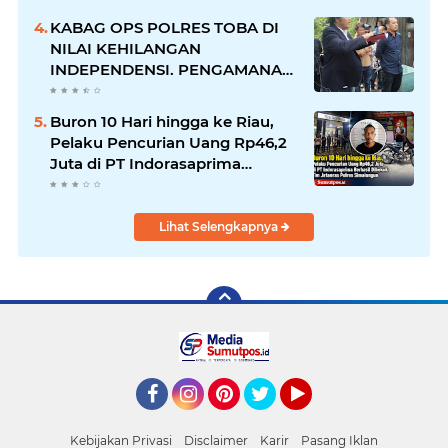
KABAG OPS POLRES TOBA DI
NILAI KEHILANGAN
INDEPENDENSI. PENGAMANAN
PENEMBOKAN TANAH DI
LAGUBOTI DAPAT SOROTAN.
Buron 10 Hari hingga ke Riau,
Pelaku Pencurian Uang Rp46,2
Juta di PT Indorasaprima
Berhasil Dibekuk Tim Jatanras
Polres Simalungun
Lihat Selengkapnya
Facebook
Instagram
Pinterest
Twitter
YouTube
Kebijakan Privasi
Disclaimer
Karir
Pasang Iklan