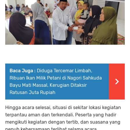
Baca Juga :
Diduga Tercemar Limbah,
Ribuan Ikan Milik Petani di Nagori Sahkuda
Bayu Mati Massal, Kerugian Ditaksir
Ratusan Juta Rupiah
Hingga acara selesai, situasi di sekitar lokasi kegiatan
terpantau aman dan terkendali. Peserta yang hadir
mengikuti kegiatan dengan tertib, dan suasana yang
penuh kebersamaan terlihat selama acara