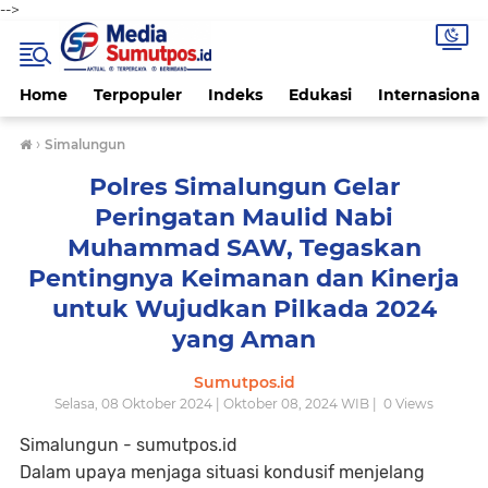
-->
Home
Terpopuler
Indeks
Edukasi
Internasional
›
Simalungun
Polres Simalungun Gelar
Peringatan Maulid Nabi
Muhammad SAW, Tegaskan
Pentingnya Keimanan dan Kinerja
untuk Wujudkan Pilkada 2024
yang Aman
Sumutpos.id
Selasa, 08 Oktober 2024 | Oktober 08, 2024 WIB |
0
Views
Simalungun - sumutpos.id
Dalam upaya menjaga situasi kondusif menjelang