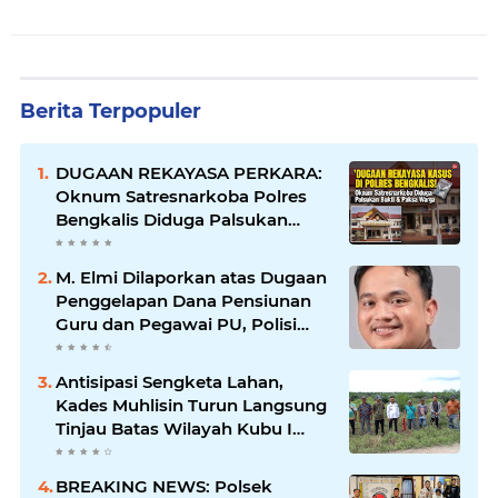
Berita Terpopuler
DUGAAN REKAYASA PERKARA:
Oknum Satresnarkoba Polres
Bengkalis Diduga Palsukan
Barang Bukti Hingga Paksa
Warga Hadir di TKP
M. Elmi Dilaporkan atas Dugaan
Penggelapan Dana Pensiunan
Guru dan Pegawai PU, Polisi
Pastikan Proses Hukum
Berjalan
Antisipasi Sengketa Lahan,
Kades Muhlisin Turun Langsung
Tinjau Batas Wilayah Kubu I
yang Diduga Diserobot PT Jatim
Jaya Perkasa
BREAKING NEWS: Polsek