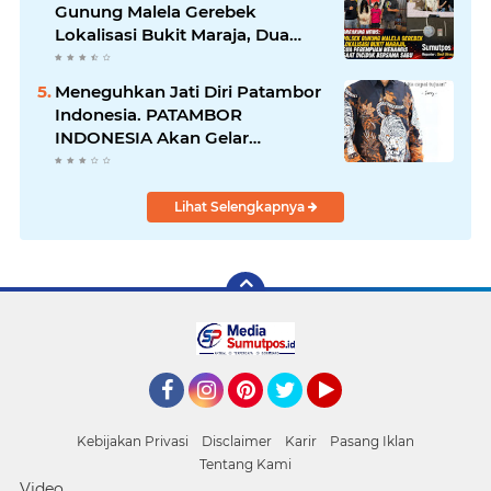
Gunung Malela Gerebek
Lokalisasi Bukit Maraja, Dua
Perempuan Menangis Saat
Diciduk Bersama Sabu
Meneguhkan Jati Diri Patambor
Indonesia. PATAMBOR
INDONESIA Akan Gelar
RAKERNAS II Di Jakarta.
Lihat Selengkapnya
Facebook
Instagram
Pinterest
Twitter
YouTube
Kebijakan Privasi
Disclaimer
Karir
Pasang Iklan
Tentang Kami
Video