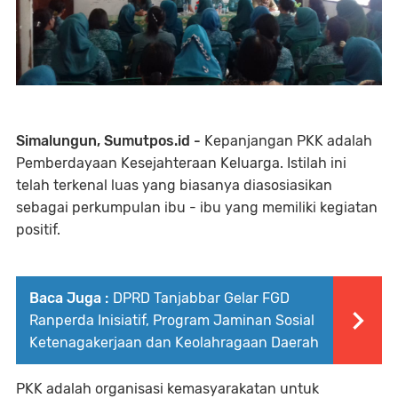
Simalungun, Sumutpos.id -
Kepanjangan PKK adalah
Pemberdayaan Kesejahteraan Keluarga. Istilah ini
telah terkenal luas yang biasanya diasosiasikan
sebagai perkumpulan ibu - ibu yang memiliki kegiatan
positif.
Baca Juga :
DPRD Tanjabbar Gelar FGD
Ranperda Inisiatif, Program Jaminan Sosial
Ketenagakerjaan dan Keolahragaan Daerah
PKK adalah organisasi kemasyarakatan untuk