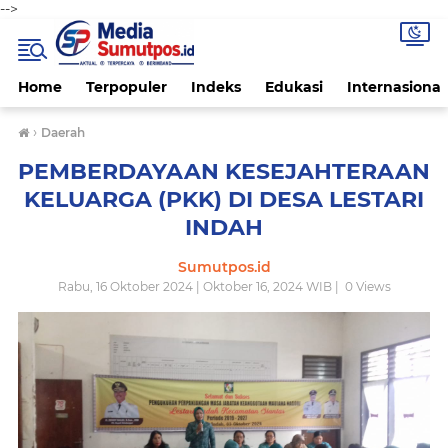
-->
Home
Terpopuler
Indeks
Edukasi
Internasional
›
Daerah
PEMBERDAYAAN KESEJAHTERAAN
KELUARGA (PKK) DI DESA LESTARI
INDAH
Sumutpos.id
Rabu, 16 Oktober 2024 | Oktober 16, 2024 WIB |
0
Views