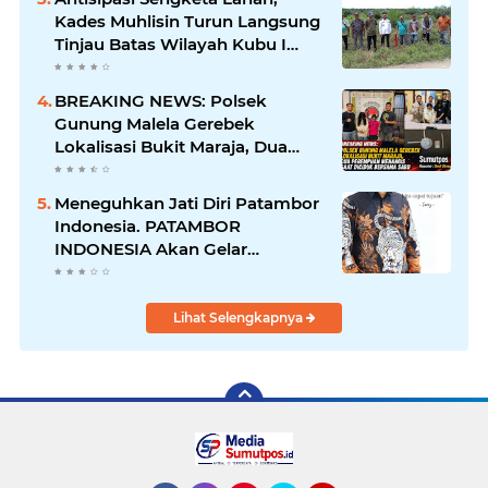
Kades Muhlisin Turun Langsung
Tinjau Batas Wilayah Kubu I
yang Diduga Diserobot PT Jatim
Jaya Perkasa
BREAKING NEWS: Polsek
Gunung Malela Gerebek
Lokalisasi Bukit Maraja, Dua
Perempuan Menangis Saat
Diciduk Bersama Sabu
Meneguhkan Jati Diri Patambor
Indonesia. PATAMBOR
INDONESIA Akan Gelar
RAKERNAS II Di Jakarta.
Lihat Selengkapnya