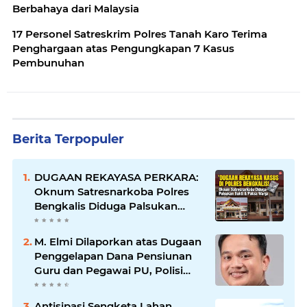
Berbahaya dari Malaysia
17 Personel Satreskrim Polres Tanah Karo Terima
Penghargaan atas Pengungkapan 7 Kasus
Pembunuhan
Berita Terpopuler
DUGAAN REKAYASA PERKARA:
Oknum Satresnarkoba Polres
Bengkalis Diduga Palsukan
Barang Bukti Hingga Paksa
Warga Hadir di TKP
M. Elmi Dilaporkan atas Dugaan
Penggelapan Dana Pensiunan
Guru dan Pegawai PU, Polisi
Pastikan Proses Hukum
Berjalan
Antisipasi Sengketa Lahan,