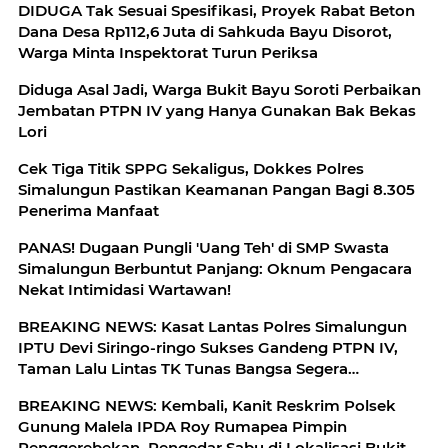
DIDUGA Tak Sesuai Spesifikasi, Proyek Rabat Beton
Dana Desa Rp112,6 Juta di Sahkuda Bayu Disorot,
Warga Minta Inspektorat Turun Periksa
Diduga Asal Jadi, Warga Bukit Bayu Soroti Perbaikan
Jembatan PTPN IV yang Hanya Gunakan Bak Bekas
Lori
Cek Tiga Titik SPPG Sekaligus, Dokkes Polres
Simalungun Pastikan Keamanan Pangan Bagi 8.305
Penerima Manfaat
PANAS! Dugaan Pungli 'Uang Teh' di SMP Swasta
Simalungun Berbuntut Panjang: Oknum Pengacara
Nekat Intimidasi Wartawan!
BREAKING NEWS: Kasat Lantas Polres Simalungun
IPTU Devi Siringo-ringo Sukses Gandeng PTPN IV,
Taman Lalu Lintas TK Tunas Bangsa Segera
Direhabilitasi
BREAKING NEWS: Kembali, Kanit Reskrim Polsek
Gunung Malela IPDA Roy Rumapea Pimpin
Penggerebekan, Pengedar Sabu di Lokalisasi Bukit