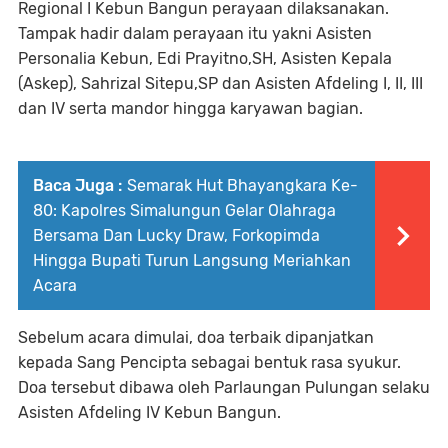
Regional I Kebun Bangun perayaan dilaksanakan.
Tampak hadir dalam perayaan itu yakni Asisten
Personalia Kebun, Edi Prayitno,SH, Asisten Kepala
(Askep), Sahrizal Sitepu,SP dan Asisten Afdeling I, II, III
dan IV serta mandor hingga karyawan bagian.
Baca Juga :
Semarak Hut Bhayangkara Ke-
80: Kapolres Simalungun Gelar Olahraga
Bersama Dan Lucky Draw, Forkopimda
Hingga Bupati Turun Langsung Meriahkan
Acara
Sebelum acara dimulai, doa terbaik dipanjatkan
kepada Sang Pencipta sebagai bentuk rasa syukur.
Doa tersebut dibawa oleh Parlaungan Pulungan selaku
Asisten Afdeling IV Kebun Bangun.