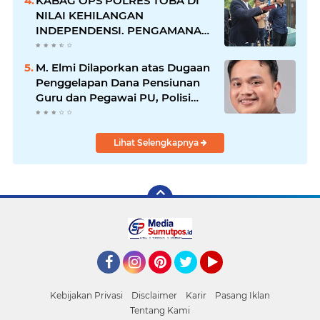
KABAG OPS POLRES TOBA DI
NILAI KEHILANGAN
INDEPENDENSI. PENGAMANAN
PENEMBOKAN TANAH DI
LAGUBOTI DAPAT SOROTAN.
M. Elmi Dilaporkan atas Dugaan
Penggelapan Dana Pensiunan
Guru dan Pegawai PU, Polisi
Pastikan Proses Hukum
Berjalan
Lihat Selengkapnya
Facebook
Instagram
Pinterest
Twitter
YouTube
Kebijakan Privasi
Disclaimer
Karir
Pasang Iklan
Tentang Kami