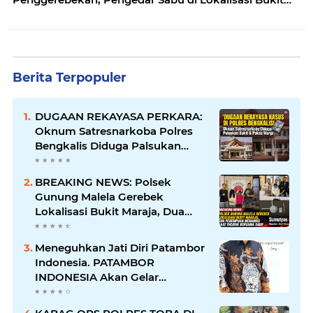
Maraja
Berita Terpopuler
DUGAAN REKAYASA PERKARA:
Oknum Satresnarkoba Polres
Bengkalis Diduga Palsukan
Barang Bukti Hingga Paksa
Warga Hadir di TKP
BREAKING NEWS: Polsek
Gunung Malela Gerebek
Lokalisasi Bukit Maraja, Dua
Perempuan Menangis Saat
Diciduk Bersama Sabu
Meneguhkan Jati Diri Patambor
Indonesia. PATAMBOR
INDONESIA Akan Gelar
RAKERNAS II Di Jakarta.