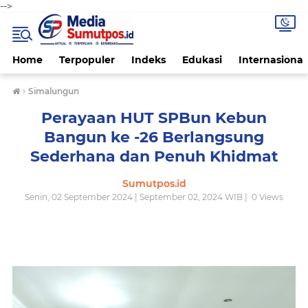
-->
Home
Terpopuler
Indeks
Edukasi
Internasional
›
Simalungun
Perayaan HUT SPBun Kebun
Bangun ke -26 Berlangsung
Sederhana dan Penuh Khidmat
Sumutpos.id
Senin, 02 September 2024 | September 02, 2024 WIB |
0
Views