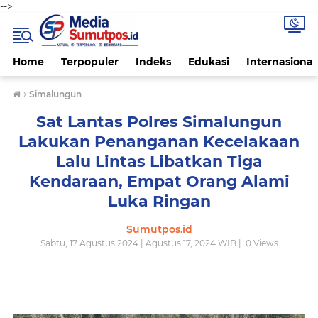
-->
Home
Terpopuler
Indeks
Edukasi
Internasional
›
Simalungun
Sat Lantas Polres Simalungun
Lakukan Penanganan Kecelakaan
Lalu Lintas Libatkan Tiga
Kendaraan, Empat Orang Alami
Luka Ringan
Sumutpos.id
Sabtu, 17 Agustus 2024 | Agustus 17, 2024 WIB |
0
Views