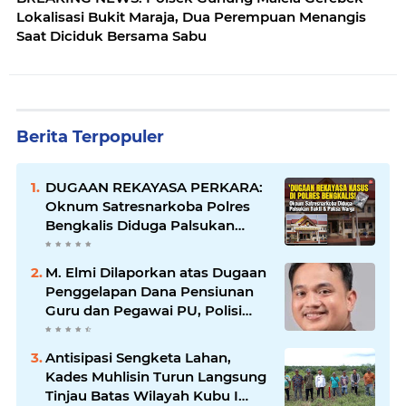
Lokalisasi Bukit Maraja, Dua Perempuan Menangis
Saat Diciduk Bersama Sabu
Berita Terpopuler
DUGAAN REKAYASA PERKARA:
Oknum Satresnarkoba Polres
Bengkalis Diduga Palsukan
Barang Bukti Hingga Paksa
Warga Hadir di TKP
M. Elmi Dilaporkan atas Dugaan
Penggelapan Dana Pensiunan
Guru dan Pegawai PU, Polisi
Pastikan Proses Hukum
Berjalan
Antisipasi Sengketa Lahan,
Kades Muhlisin Turun Langsung
Tinjau Batas Wilayah Kubu I