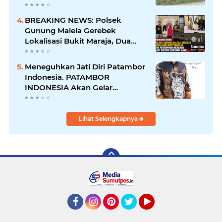
yang Diduga Diserobot PT Jatim
Jaya Perkasa
BREAKING NEWS: Polsek
Gunung Malela Gerebek
Lokalisasi Bukit Maraja, Dua
Perempuan Menangis Saat
Diciduk Bersama Sabu
Meneguhkan Jati Diri Patambor
Indonesia. PATAMBOR
INDONESIA Akan Gelar
RAKERNAS II Di Jakarta.
Lihat Selengkapnya
Facebook
Instagram
Pinterest
Twitter
YouTube