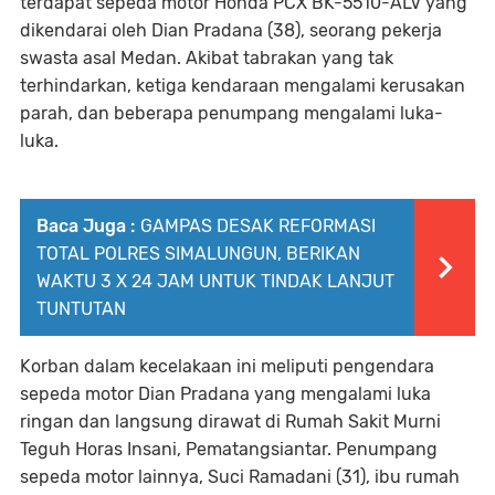
terdapat sepeda motor Honda PCX BK-5510-ALV yang
dikendarai oleh Dian Pradana (38), seorang pekerja
swasta asal Medan. Akibat tabrakan yang tak
terhindarkan, ketiga kendaraan mengalami kerusakan
parah, dan beberapa penumpang mengalami luka-
luka.
Baca Juga :
GAMPAS DESAK REFORMASI
TOTAL POLRES SIMALUNGUN, BERIKAN
WAKTU 3 X 24 JAM UNTUK TINDAK LANJUT
TUNTUTAN
Korban dalam kecelakaan ini meliputi pengendara
sepeda motor Dian Pradana yang mengalami luka
ringan dan langsung dirawat di Rumah Sakit Murni
Teguh Horas Insani, Pematangsiantar. Penumpang
sepeda motor lainnya, Suci Ramadani (31), ibu rumah