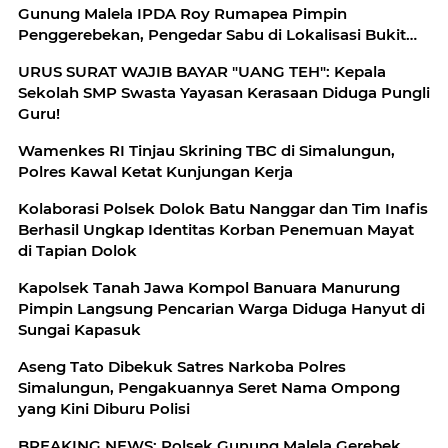
Gunung Malela IPDA Roy Rumapea Pimpin
Penggerebekan, Pengedar Sabu di Lokalisasi Bukit
Maraja
URUS SURAT WAJIB BAYAR "UANG TEH": Kepala
Sekolah SMP Swasta Yayasan Kerasaan Diduga Pungli
Guru!
Wamenkes RI Tinjau Skrining TBC di Simalungun,
Polres Kawal Ketat Kunjungan Kerja
Kolaborasi Polsek Dolok Batu Nanggar dan Tim Inafis
Berhasil Ungkap Identitas Korban Penemuan Mayat
di Tapian Dolok
Kapolsek Tanah Jawa Kompol Banuara Manurung
Pimpin Langsung Pencarian Warga Diduga Hanyut di
Sungai Kapasuk
Aseng Tato Dibekuk Satres Narkoba Polres
Simalungun, Pengakuannya Seret Nama Ompong
yang Kini Diburu Polisi
BREAKING NEWS: Polsek Gunung Malela Gerebek