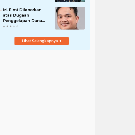
PENGAMANAN
PENEMBOKAN TANAH
M. Elmi Dilaporkan
DI LAGUBOTI DAPAT
atas Dugaan
SOROTAN.
Penggelapan Dana
Pensiunan Guru dan
Pegawai PU, Polisi
Pastikan Proses
Lihat Selengkapnya
Hukum Berjalan