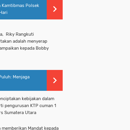
an Kamtibmas Polsek
Hari
a, Riky Rangkuti
takan adalah menyerap
isampaikan kepada Bobby
 Puluh: Menjaga
nciptakan kebijakan dalam
rti pengurusan KTP cuman 1
ers Sumatera Utara
ra memberikan Mandat kepada