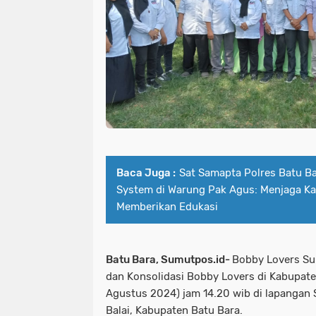
Baca Juga :
Sat Samapta Polres Batu B
System di Warung Pak Agus: Menjaga K
Memberikan Edukasi
Batu Bara, Sumutpos.id-
Bobby Lovers Su
dan Konsolidasi Bobby Lovers di Kabupate
Agustus 2024) jam 14.20 wib di lapangan 
Balai, Kabupaten Batu Bara.