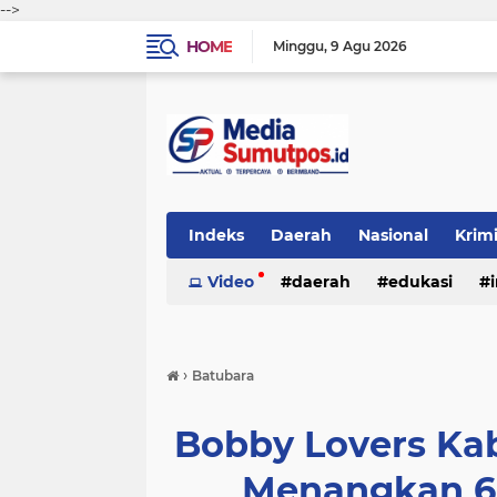
-->
HOME
Minggu
9 Agu 2026
Indeks
Daerah
Nasional
Krim
Video
daerah
edukasi
›
Batubara
Bobby Lovers Ka
Menangkan 6