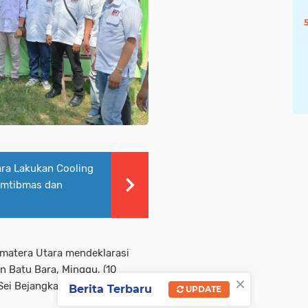
ara Lakukan Cooling
amtibmas dan
matera Utara mendeklarasi
n Batu Bara, Minggu, (10
×
Sei Bejangkar, Kecamatan Sei
Berita Terbaru
UPDATE