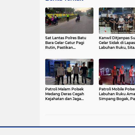
Sat Lantas Polres Batu
Kanwil Ditjenpas S
Bara Gelar Gatur Pagi
Gelar Sidak di Lapas
Rutin, Pastikan
Labuhan Ruku, Sita
Kelancaran Lalu Lintas di
Barang Terlarang d
Depan SMP Negeri 1 Lima
Perkuat Keamanan
Puluh
Patroli Malam Polsek
Patroli Mobile Pols
Medang Deras Cegah
Labuhan Ruku Am
Kejahatan dan Jaga
Simpang Bogak, Pa
Kamtibmas
Kerang, dan Pelab
Ujung Bom