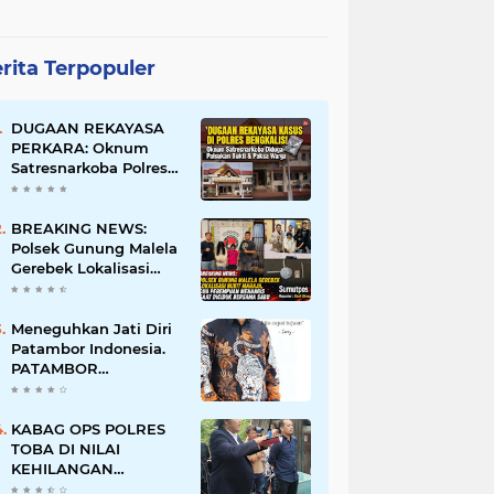
rita Terpopuler
DUGAAN REKAYASA
PERKARA: Oknum
Satresnarkoba Polres
Bengkalis Diduga
Palsukan Barang Bukti
Hingga Paksa Warga
BREAKING NEWS:
Hadir di TKP
Polsek Gunung Malela
Gerebek Lokalisasi
Bukit Maraja, Dua
Perempuan Menangis
Saat Diciduk Bersama
Meneguhkan Jati Diri
Sabu
Patambor Indonesia.
PATAMBOR
INDONESIA Akan
Gelar RAKERNAS II Di
Jakarta.
KABAG OPS POLRES
TOBA DI NILAI
KEHILANGAN
INDEPENDENSI.