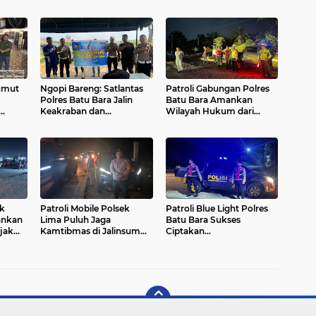
umut
Ngopi Bareng: Satlantas
Patroli Gabungan Polres
Polres Batu Bara Jalin
Batu Bara Amankan
Keakraban dan
Wilayah Hukum dari
an
Sosialisasikan
Berbagai Kejahatan
Keselamatan Berlalu
Lintas
ek
Patroli Mobile Polsek
Patroli Blue Light Polres
ankan
Lima Puluh Jaga
Batu Bara Sukses
jak
Kamtibmas di Jalinsum
Ciptakan
uhan
Lima Puluh-Kisaran
Kamseltibcarlantas Aman
dan Kondusif