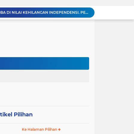
KABAG OPS POLRES TOBA DI NILAI KEHILANGAN INDEPENDENSI. PENGAMANAN PENEMBOKAN TANAH DI LAGUBOTI DAPAT SOROTAN.
BREAKING NEWS: Polsek Gunung Malela Gerebek Lokalisasi Bukit Maraja, Dua Perempuan Menangis Saat Diciduk Bersama Sabu
Meneguhkan Jati Diri Patambor Indonesia. PATAMBOR INDONESIA Akan Gelar RAKERNAS II Di Jakarta.
MEMBACA SUMATERA Balige Writers Festival 2026 Sukses Digelar. Tiga Hari Merawat Literasi, Budaya, dan Masa Depan Danau Toba
Sambut HUT Ke-25 dan HUT RI ke-81, DPC Partai Demokrat Simalungun Gelar Gotong Royong ‘Gerakan Indonesia ASRI Langit Biru’
Sabam Rajaguguk Turun ke Pangkatan, Dengarkan Langsung Keluhan dan Harapan Warga
Dengar Langsung Jeritan Pedagang, Sabam Rajaguguk Turun ke Pasar Gelugur Rantauprapat
Sabam Rajaguguk Serap Aspirasi Warga Bilah Hilir, Tegaskan Komitmen Kawal Program Prabowo untuk Kesejahteraan Rakyat
‎Wakil Bupati Audiensi dengan Wamenaker RI, Dorong Penguatan SDM dan Perlindungan Pekerja di Tanjung Jabung Barat ‎ ‎
HUT RI ke 81 dan Hari Jadi Kab, Tanjung Jabung Barat ke-62 Bupati Anwar Sadat Resmi Buka Lomba Mancing.
tikel Pilihan
Ke Halaman Pilihan