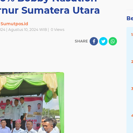
rnur Sumatera Utara
Be
Sumutpos.id
024 | Agustus 10, 2024 WIB |
0
Views
SHARE