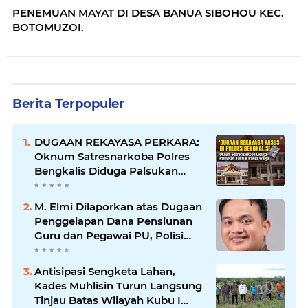
PENEMUAN MAYAT DI DESA BANUA SIBOHOU KEC.
BOTOMUZOI.
Berita Terpopuler
DUGAAN REKAYASA PERKARA:
Oknum Satresnarkoba Polres
Bengkalis Diduga Palsukan
Barang Bukti Hingga Paksa
Warga Hadir di TKP
M. Elmi Dilaporkan atas Dugaan
Penggelapan Dana Pensiunan
Guru dan Pegawai PU, Polisi
Pastikan Proses Hukum
Berjalan
Antisipasi Sengketa Lahan,
Kades Muhlisin Turun Langsung
Tinjau Batas Wilayah Kubu I