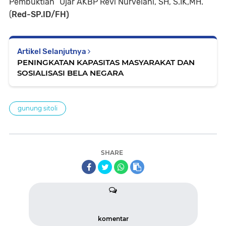
Pembuktian “Ujar AKBP Revi Nurvelani, SH, S.IK,MH.
(
Red-SP.ID/FH)
Artikel Selanjutnya
PENINGKATAN KAPASITAS MASYARAKAT DAN
SOSIALISASI BELA NEGARA
gunung sitoli
SHARE
komentar