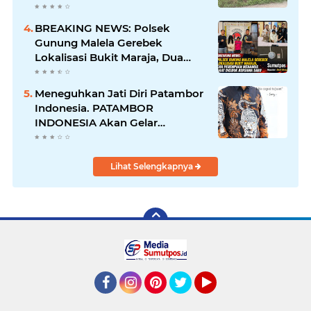
yang Diduga Diserobot PT Jatim
Jaya Perkasa
BREAKING NEWS: Polsek
Gunung Malela Gerebek
Lokalisasi Bukit Maraja, Dua
Perempuan Menangis Saat
Diciduk Bersama Sabu
Meneguhkan Jati Diri Patambor
Indonesia. PATAMBOR
INDONESIA Akan Gelar
RAKERNAS II Di Jakarta.
Lihat Selengkapnya
Facebook
Instagram
Pinterest
Twitter
YouTube