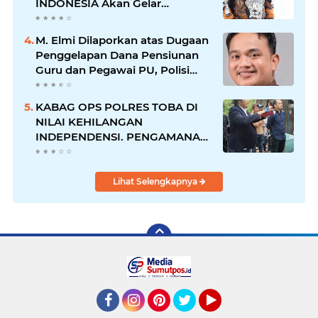
INDONESIA Akan Gelar
RAKERNAS II Di Jakarta.
M. Elmi Dilaporkan atas Dugaan
Penggelapan Dana Pensiunan
Guru dan Pegawai PU, Polisi
Pastikan Proses Hukum
Berjalan
KABAG OPS POLRES TOBA DI
NILAI KEHILANGAN
INDEPENDENSI. PENGAMANAN
PENEMBOKAN TANAH DI
LAGUBOTI DAPAT SOROTAN.
Lihat Selengkapnya
Facebook
Instagram
Pinterest
Twitter
YouTube