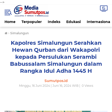
-->
Home
Terpopuler
Indeks
Edukasi
Internasional
›
Simalungun
Kapolres Simalungun Serahkan
Hewan Qurban dari Wakapolri
kepada Persulukan Serambi
Babussalam Simalungun dalam
Rangka Idul Adha 1445 H
Sumutpos.id
Minggu, 16 Juni 2024 | Juni 16, 2024 WIB |
0
Views