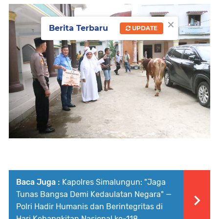
×
Berita Terbaru
UPDATE
Baca Juga :
Kapolres Simalungun: "Jaga
Tunas Bangsa Demi Kedaulatan Negara" —
Polri Hadir Humanis dan Berintegritas di
Hari Kebangkitan Nasional ke-118