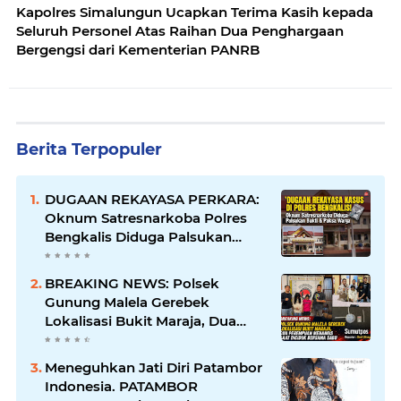
Kapolres Simalungun Ucapkan Terima Kasih kepada
Seluruh Personel Atas Raihan Dua Penghargaan
Bergengsi dari Kementerian PANRB
Berita Terpopuler
DUGAAN REKAYASA PERKARA:
Oknum Satresnarkoba Polres
Bengkalis Diduga Palsukan
Barang Bukti Hingga Paksa
Warga Hadir di TKP
BREAKING NEWS: Polsek
Gunung Malela Gerebek
Lokalisasi Bukit Maraja, Dua
Perempuan Menangis Saat
Diciduk Bersama Sabu
Meneguhkan Jati Diri Patambor
Indonesia. PATAMBOR