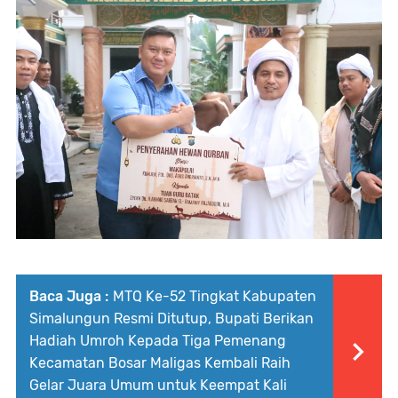
Baca Juga :
MTQ Ke-52 Tingkat Kabupaten
Simalungun Resmi Ditutup, Bupati Berikan
Hadiah Umroh Kepada Tiga Pemenang
Kecamatan Bosar Maligas Kembali Raih
Gelar Juara Umum untuk Keempat Kali