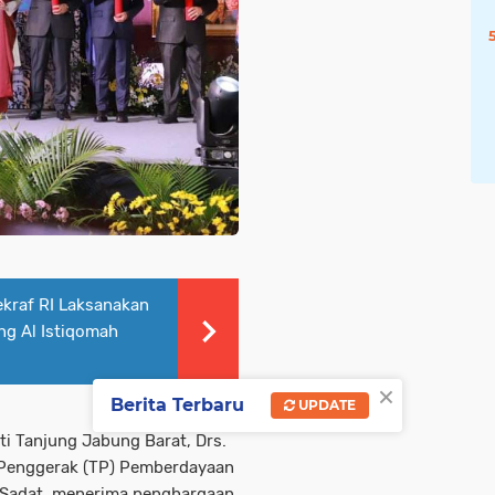
kraf RI Laksanakan
ng Al Istiqomah
×
Berita Terbaru
UPDATE
ti Tanjung Jabung Barat, Drs.
 Penggerak (TP) Pemberdayaan
h Sadat, menerima penghargaan