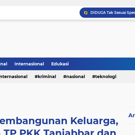
inal
Internasional
Edukasi
internasional
kriminal
nasional
teknologi
Sabam Rajaguguk Hadiri
Ar
Pembangunan Keluarga,
a TP PKK Tanjabbar dan