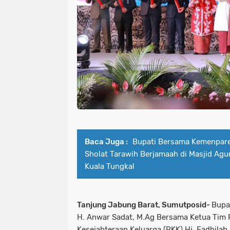
Baca Juga :
Bupati Bersama Kemenpare
Sholat Tarawih Berjamaah di Masjid Agu
Kuala Tungkal
Tanjung Jabung Barat, Sumutposid-
Bupa
H. Anwar Sadat, M.Ag Bersama Ketua Tim
Kesejahteraan Keluarga (PKK) Hj. Fadhila