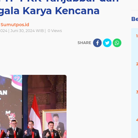
gala Karya Kencana
Be
Sumutpos.id
024 | Juni 30, 2024 WIB |
0
Views
SHARE