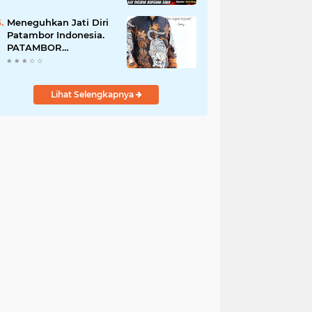
Perempuan Menangis
Saat Diciduk Bersama
Meneguhkan Jati Diri
Sabu
Patambor Indonesia.
PATAMBOR
INDONESIA Akan
Gelar RAKERNAS II Di
Jakarta.
Lihat Selengkapnya