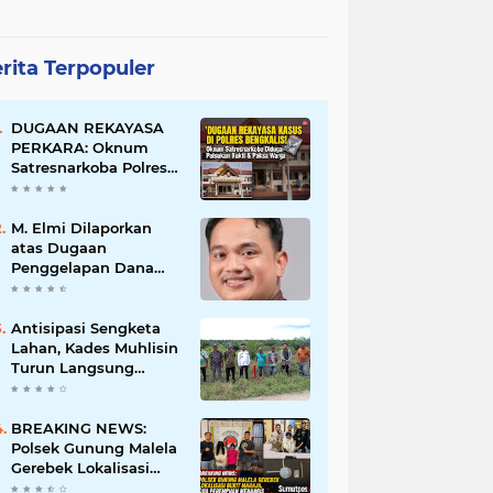
rita Terpopuler
DUGAAN REKAYASA
PERKARA: Oknum
Satresnarkoba Polres
Bengkalis Diduga
Palsukan Barang Bukti
Hingga Paksa Warga
M. Elmi Dilaporkan
Hadir di TKP
atas Dugaan
Penggelapan Dana
Pensiunan Guru dan
Pegawai PU, Polisi
Pastikan Proses
Antisipasi Sengketa
Hukum Berjalan
Lahan, Kades Muhlisin
Turun Langsung
Tinjau Batas Wilayah
Kubu I yang Diduga
Diserobot PT Jatim
BREAKING NEWS:
Jaya Perkasa
Polsek Gunung Malela
Gerebek Lokalisasi
Bukit Maraja, Dua