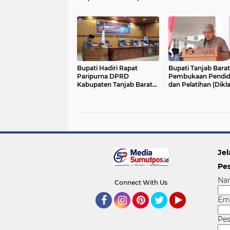
Tanjab Barat Tahun 2024
Bupati Hadiri Rapat
Bupati Tanjab Barat
Paripurna DPRD
Pembukaan Pendidikan
Kabupaten Tanjab Barat
dan Pelatihan (Dikla
Tentang RPJPD Kab.
Revolusi Mental.
Tanjab Barat Tahun 2024
Jel
Pe
Na
Connect With Us
Em
Facebook
Instagram
Pinterest
Twitter
YouTube
Pe