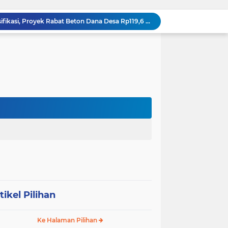
DIDUGA Tak Sesuai Spesifikasi, Proyek Rabat Beton Dana Desa Rp119,6 Juta di Sahkuda Bayu Disorot, Warga Minta Inspektorat Turun Periksa
GMKI Pematangsiantar–Simalungun siap Laksanakan Pengabdian Masyarakat "
Ralat berita, tanggal 29 juli 2026, DIDUGA Tak Sesuai Spesifikasi, Proyek Rabat Beton Dana Desa Rp119,6 Juta di Sahkuda Bayu Disorot, Warga Minta Inspektorat Turun Periksa
REKAMAN PEMERIKSAAN BUKTI: Oknum Satresnarkoba Polres Bengkalis Diduga Seret Warga Tak di TKP, Palsukan Barang Bukti & Waktu Penangkapan.
KABAG OPS POLRES TOBA DI NILAI KEHILANGAN INDEPENDENSI. PENGAMANAN PENEMBOKAN TANAH DI LAGUBOTI DAPAT SOROTAN.
BREAKING NEWS: Polsek Gunung Malela Gerebek Lokalisasi Bukit Maraja, Dua Perempuan Menangis Saat Diciduk Bersama Sabu
Meneguhkan Jati Diri Patambor Indonesia. PATAMBOR INDONESIA Akan Gelar RAKERNAS II Di Jakarta.
MEMBACA SUMATERA Balige Writers Festival 2026 Sukses Digelar. Tiga Hari Merawat Literasi, Budaya, dan Masa Depan Danau Toba
Dalam Rangka HUT RI ke-81 dan Hari Jadi ke-61 Tanjab Barat Bupati Tanjab Barat Secara Resmi Membukaan Lomba Domino
 Konsolidasi Gerindra Labuhanbatu
tikel Pilihan
Ke Halaman Pilihan