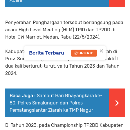
Acara
Penyerahan Penghargaan tersebut berlangsung pada
acara High Level Meeting (HLM) TPID dan TP2DD di
Hotel JW Marriot, Medan, Rabu (22/5/2024).
×
Kabupaten Simalungun merupakan salah daerah di
Berita Terbaru
UPDATE
Prov. Sumut yang menerima penilaian TPID Teraktif I
dua kali berturut-turut, yaitu Tahun 2023 dan Tahun
2024.
Baca Juga :
Sambut Hari Bhayangkara ke-
80, Polres Simalungun dan Polres
Pematangsiantar Ziarah ke TMP Nagur
Di Tahun 2023, pada Championship TP2DD Kabupaten