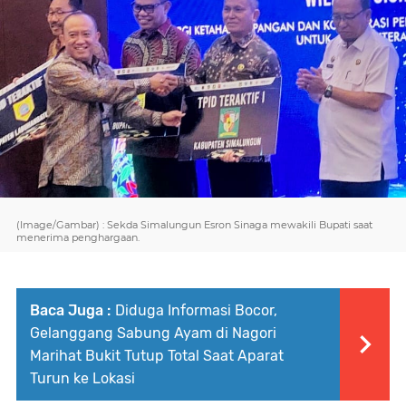
(Image/Gambar) : Sekda Simalungun Esron Sinaga mewakili Bupati saat
menerima penghargaan.
Baca Juga :
Diduga Informasi Bocor,
Gelanggang Sabung Ayam di Nagori
Marihat Bukit Tutup Total Saat Aparat
Turun ke Lokasi