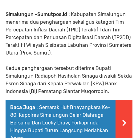
Simalungun -Sumutpos.id :
Kabupaten Simalungun
menerima dua penghargaan sekaligus kategori Tim
Percepatan Inflasi Daerah (TPID) Teraktif I dan Tim
Percepatan dan Perluasan Digitalisasi Daerah (TP2DD)
Teraktif I Wilayah Sisibatas Labuhan Provinsi Sumatera
Utara (Prov. Sumut).
Kedua penghargaan tersebut diterima Bupati
Simalungun Radiapoh Hasiholan Sinaga diwakili Sekda
Esron Sinaga dari Kepala Perwakilan (KPw) Bank
Indonesia (BI) Pematang Siantar Muqorrobin.
Baca Juga :
Semarak Hut Bhayangkara Ke-
80: Kapolres Simalungun Gelar Olahraga
Bersama Dan Lucky Draw, Forkopimda
Hingga Bupati Turun Langsung Meriahkan