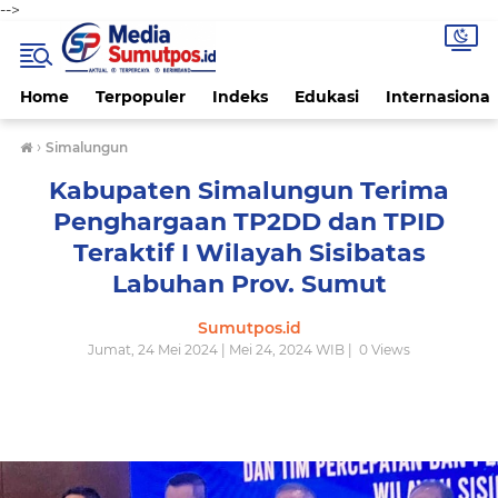
-->
Home
Terpopuler
Indeks
Edukasi
Internasional
›
Simalungun
Kabupaten Simalungun Terima
Penghargaan TP2DD dan TPID
Teraktif I Wilayah Sisibatas
Labuhan Prov. Sumut
Sumutpos.id
Jumat, 24 Mei 2024 | Mei 24, 2024 WIB |
0
Views