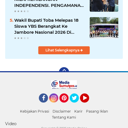
INDEPENDENSI. PENGAMANAN
PENEMBOKAN TANAH DI
LAGUBOTI DAPAT SOROTAN.
Wakil Bupati Toba Melepas 18
Siswa YBS Berangkat Ke
Jambore Nasional 2026 Di
Cibubur.
Lihat Selengkapnya
Facebook
Instagram
Pinterest
Twitter
YouTube
Kebijakan Privasi
Disclaimer
Karir
Pasang Iklan
Tentang Kami
Video