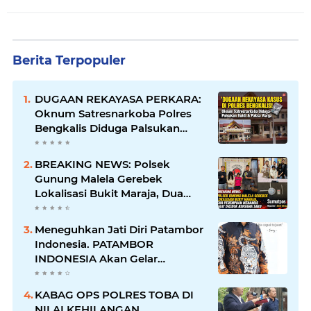
Berita Terpopuler
DUGAAN REKAYASA PERKARA:
Oknum Satresnarkoba Polres
Bengkalis Diduga Palsukan
Barang Bukti Hingga Paksa
Warga Hadir di TKP
BREAKING NEWS: Polsek
Gunung Malela Gerebek
Lokalisasi Bukit Maraja, Dua
Perempuan Menangis Saat
Diciduk Bersama Sabu
Meneguhkan Jati Diri Patambor
Indonesia. PATAMBOR
INDONESIA Akan Gelar
RAKERNAS II Di Jakarta.
KABAG OPS POLRES TOBA DI
NILAI KEHILANGAN