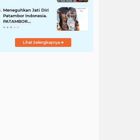
Perempuan Menangis
Saat Diciduk Bersama
Meneguhkan Jati Diri
Sabu
Patambor Indonesia.
PATAMBOR
INDONESIA Akan
Gelar RAKERNAS II Di
Jakarta.
Lihat Selengkapnya