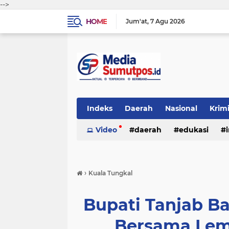
-->
HOME
Jum'at
7 Agu 2026
Indeks
Daerah
Nasional
Krim
Video
daerah
edukasi
›
Kuala Tungkal
Bupati Tanjab Bar
Bersama Lem