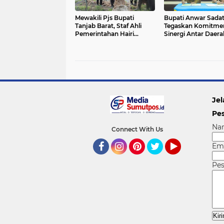
Mewakili Pjs Bupati
Bupati Anwar Sada
Tanjab Barat, Staf Ahli
Tegaskan Komitme
Pemerintahan Hairi
Sinergi Antar Daera
Launching Gugus Tugas
Lewat Penandatan
Polri
Kerja Sama Strateg
dengan Pemkab Ba
Hari
Jel
Pe
Na
Connect With Us
Em
Facebook
Instagram
Pinterest
Twitter
YouTube
Pe