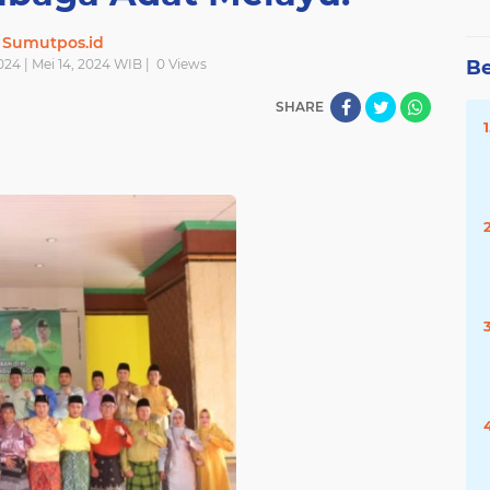
Sumutpos.id
2024 | Mei 14, 2024 WIB |
0
Views
Be
SHARE