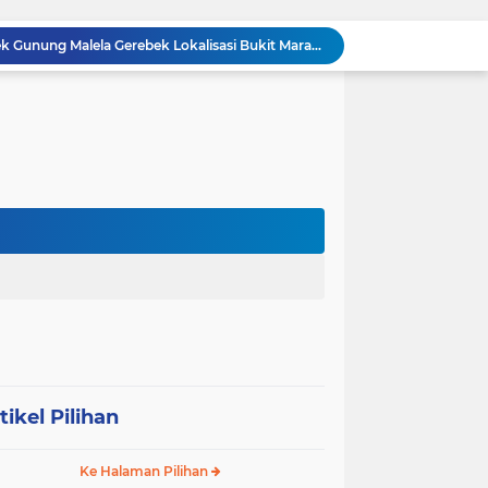
BREAKING NEWS: Polsek Gunung Malela Gerebek Lokalisasi Bukit Maraja, Dua Perempuan Menangis Saat Diciduk Bersama Sabu
Meneguhkan Jati Diri Patambor Indonesia. PATAMBOR INDONESIA Akan Gelar RAKERNAS II Di Jakarta.
MEMBACA SUMATERA Balige Writers Festival 2026 Sukses Digelar. Tiga Hari Merawat Literasi, Budaya, dan Masa Depan Danau Toba
Dalam Rangka HUT RI ke-81 dan Hari Jadi ke-61 Tanjab Barat Bupati Tanjab Barat Secara Resmi Membukaan Lomba Domino
Sabam Rajaguguk Turun ke Pangkatan, Dengarkan Langsung Keluhan dan Harapan Warga
Dengar Langsung Jeritan Pedagang, Sabam Rajaguguk Turun ke Pasar Gelugur Rantauprapat
Sabam Rajaguguk Serap Aspirasi Warga Bilah Hilir, Tegaskan Komitmen Kawal Program Prabowo untuk Kesejahteraan Rakyat
‎Wakil Bupati Audiensi dengan Wamenaker RI, Dorong Penguatan SDM dan Perlindungan Pekerja di Tanjung Jabung Barat ‎ ‎
HUT RI ke 81 dan Hari Jadi Kab, Tanjung Jabung Barat ke-62 Bupati Anwar Sadat Resmi Buka Lomba Mancing.
KABAG OPS POLRES TOBA DI NILAI KEHILANGAN INDEPENDENSI. PENGAMANAN PENEMBOKAN TANAH DI LAGUBOTI DAPAT SOROTAN.
tikel Pilihan
Ke Halaman Pilihan