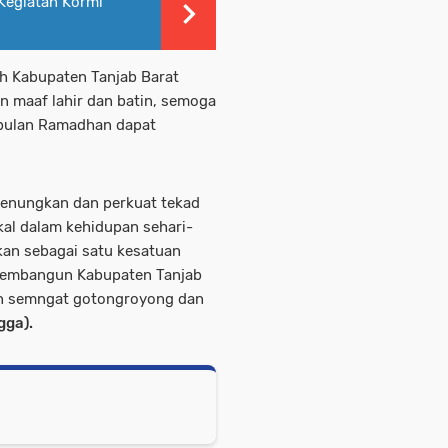
Kegiatan Kormi
ah Kabupaten Tanjab Barat
 maaf lahir dan batin, semoga
a bulan Ramadhan dapat
a renungkan dan perkuat tekad
kal dalam kehidupan sehari-
kan sebagai satu kesatuan
membangun Kabupaten Tanjab
gan semngat gotongroyong dan
gga).