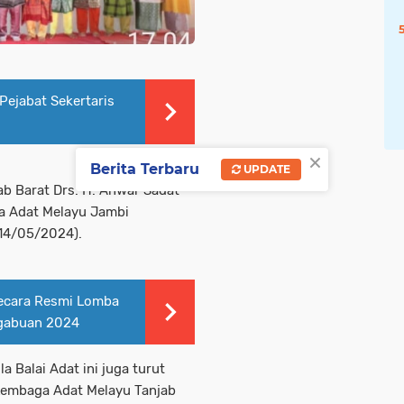
Pejabat Sekertaris
×
Berita Terbaru
UPDATE
ab Barat Drs. H. Anwar Sadat
ga Adat Melayu Jambi
(14/05/2024).
Secara Resmi Lomba
ngabuan 2024
la Balai Adat ini juga turut
 Lembaga Adat Melayu Tanjab