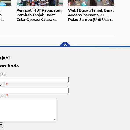
t
Peringati HUT Kabupaten,
Wakil Bupati Tanjab Barat
n
Pemkab Tanjab Barat
Audensi bersama PT
h
Gelar Operasi Katarak
Pulau Sambu (Unit Usaha
ganan
Gratis di RSUD Daud Arif
Guntung) Terkait Investasi
is
di Kabupaten Tanjab
tang
Barat, Senin
ajahi
san Anda
ma
ail
*
san
*