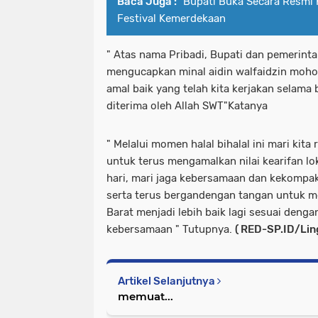
Baca Juga :
Bupati Buka Secara Resmi 
Festival Kemerdekaan
" Atas nama Pribadi, Bupati dan pemerint
mengucapkan minal aidin walfaidzin mohon
amal baik yang telah kita kerjakan selam
diterima oleh Allah SWT"Katanya
" Melalui momen halal bihalal ini mari kit
untuk terus mengamalkan nilai kearifan lo
hari, mari jaga kebersamaan dan kekompa
serta terus bergandengan tangan untuk 
Barat menjadi lebih baik lagi sesuai den
kebersamaan " Tutupnya.
( RED-SP.ID/Lin
Artikel Selanjutnya
memuat...