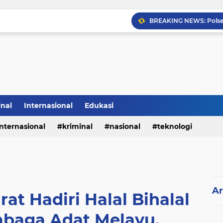
inal
Internasional
Edukasi
internasional
kriminal
nasional
teknologi
Ar
at Hadiri Halal Bihalal
baga Adat Melayu.