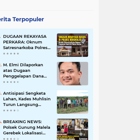
rita Terpopuler
DUGAAN REKAYASA
PERKARA: Oknum
Satresnarkoba Polres
Bengkalis Diduga
Palsukan Barang Bukti
Hingga Paksa Warga
M. Elmi Dilaporkan
Hadir di TKP
atas Dugaan
Penggelapan Dana
Pensiunan Guru dan
Pegawai PU, Polisi
Pastikan Proses
Antisipasi Sengketa
Hukum Berjalan
Lahan, Kades Muhlisin
Turun Langsung
Tinjau Batas Wilayah
Kubu I yang Diduga
Diserobot PT Jatim
BREAKING NEWS:
Jaya Perkasa
Polsek Gunung Malela
Gerebek Lokalisasi
Bukit Maraja, Dua