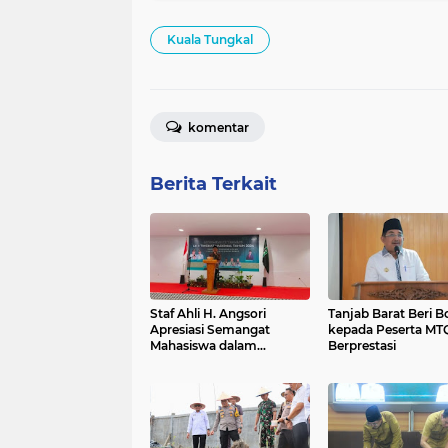
Kuala Tungkal
komentar
Berita Terkait
Staf Ahli H. Angsori
Tanjab Barat Beri 
Apresiasi Semangat
kepada Peserta MT
Mahasiswa dalam
Berprestasi
Intermediate Training HMI
Cabang Tanjab Barat