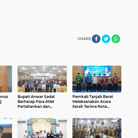
SHARE
Bonus
Bupati Anwar Sadat
Pemkab Tanjab Barat
Q
Berharap Para Atlet
Melaksanakan Acara
Pertahankan dan
Serah Terima Nota
Tingkatkan Prestasi
Pelaksana Tugas dari Pjs
Menuju Porprov XXIV
Bupati Tanjab Barat H.
2026
MHD. Fer Kusnadi, SP,OG.