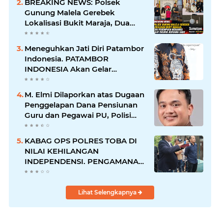
BREAKING NEWS: Polsek
Gunung Malela Gerebek
Lokalisasi Bukit Maraja, Dua
Perempuan Menangis Saat
Diciduk Bersama Sabu
Meneguhkan Jati Diri Patambor
Indonesia. PATAMBOR
INDONESIA Akan Gelar
RAKERNAS II Di Jakarta.
M. Elmi Dilaporkan atas Dugaan
Penggelapan Dana Pensiunan
Guru dan Pegawai PU, Polisi
Pastikan Proses Hukum
Berjalan
KABAG OPS POLRES TOBA DI
NILAI KEHILANGAN
INDEPENDENSI. PENGAMANAN
PENEMBOKAN TANAH DI
LAGUBOTI DAPAT SOROTAN.
Lihat Selengkapnya