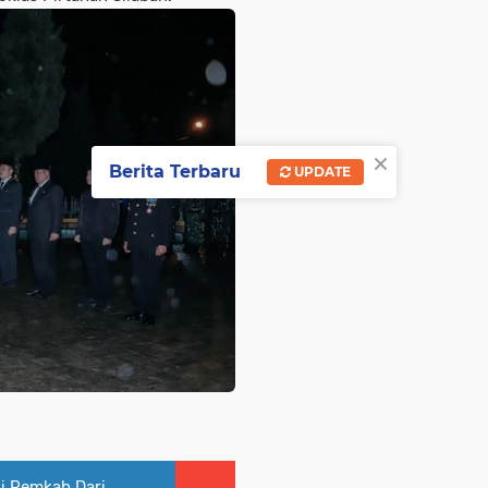
×
Berita Terbaru
UPDATE
si Pemkab Dari