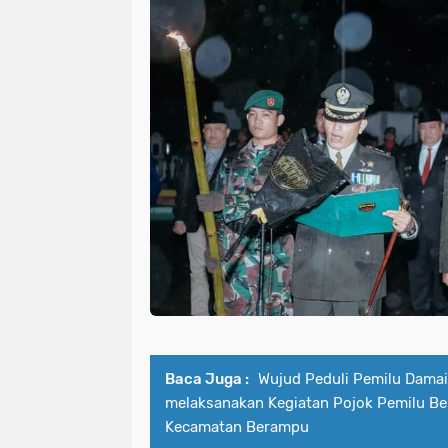
Baca Juga :
Wujud Peduli Pemilu Damai
melaksanakan Kegiatan Pojok Pemilu B
Kecamatan Berampu