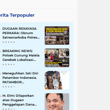
rita Terpopuler
DUGAAN REKAYASA
PERKARA: Oknum
Satresnarkoba Polres
Bengkalis Diduga
Palsukan Barang Bukti
Hingga Paksa Warga
BREAKING NEWS:
Hadir di TKP
Polsek Gunung Malela
Gerebek Lokalisasi
Bukit Maraja, Dua
Perempuan Menangis
Saat Diciduk Bersama
Meneguhkan Jati Diri
Sabu
Patambor Indonesia.
PATAMBOR
INDONESIA Akan
Gelar RAKERNAS II Di
Jakarta.
M. Elmi Dilaporkan
atas Dugaan
Penggelapan Dana
Pensiunan Guru dan