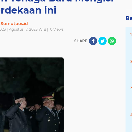
rdekaan ini
Be
Sumutpos.id
023 | Agustus 17, 2023 WIB |
0
Views
SHARE