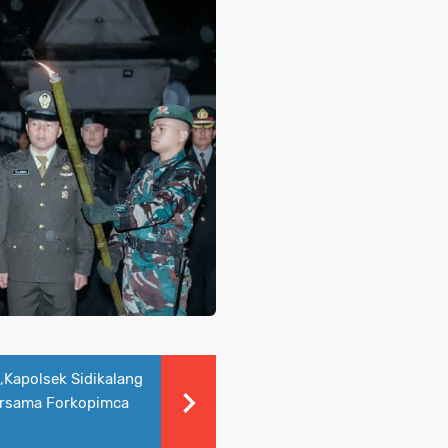
,Kapolsek Sidikalang
ersama Forkopimca