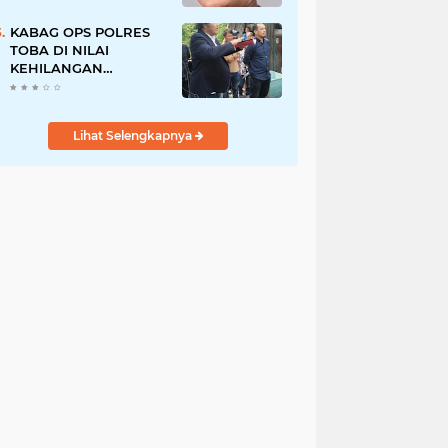
Pegawai PU, Polisi
Pastikan Proses
KABAG OPS POLRES
Hukum Berjalan
TOBA DI NILAI
KEHILANGAN
INDEPENDENSI.
PENGAMANAN
PENEMBOKAN TANAH
Lihat Selengkapnya
DI LAGUBOTI DAPAT
SOROTAN.