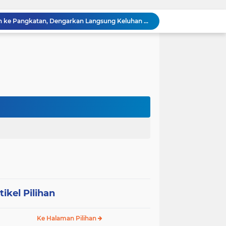
Sabam Rajaguguk Turun ke Pangkatan, Dengarkan Langsung Keluhan dan Harapan Warga
Dengar Langsung Jeritan Pedagang, Sabam Rajaguguk Turun ke Pasar Gelugur Rantauprapat
Sabam Rajaguguk Serap Aspirasi Warga Bilah Hilir, Tegaskan Komitmen Kawal Program Prabowo untuk Kesejahteraan Rakyat
‎Wakil Bupati Audiensi dengan Wamenaker RI, Dorong Penguatan SDM dan Perlindungan Pekerja di Tanjung Jabung Barat ‎ ‎
HUT RI ke 81 dan Hari Jadi Kab, Tanjung Jabung Barat ke-62 Bupati Anwar Sadat Resmi Buka Lomba Mancing.
KABAG OPS POLRES TOBA DI NILAI KEHILANGAN INDEPENDENSI. PENGAMANAN PENEMBOKAN TANAH DI LAGUBOTI DAPAT SOROTAN.
BREAKING NEWS: Polsek Gunung Malela Gerebek Lokalisasi Bukit Maraja, Dua Perempuan Menangis Saat Diciduk Bersama Sabu
Meneguhkan Jati Diri Patambor Indonesia. PATAMBOR INDONESIA Akan Gelar RAKERNAS II Di Jakarta.
MEMBACA SUMATERA Balige Writers Festival 2026 Sukses Digelar. Tiga Hari Merawat Literasi, Budaya, dan Masa Depan Danau Toba
Sambut HUT Ke-25 dan HUT RI ke-81, DPC Partai Demokrat Simalungun Gelar Gotong Royong ‘Gerakan Indonesia ASRI Langit Biru’
tikel Pilihan
Ke Halaman Pilihan