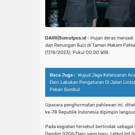
DAIRI|Sumutpos.id
- Hujan deras menjadi
dan Renungan Suci di Taman Makam Pahla
(17/8/2023), Pukul 00.00 WIB.
Baca Juga :
Wujud Jaga Kelancaran Arus
Dairi,Lakukan Pengaturan Di Jalan Linta
Pekan Sumbul
Upacara penghormatan pahlawan ini, dihe
ke-78 Republik Indonesia dipimpin langsun
Pada kegiatan tersebut bertindak sebagai
Dandim 0206/Dairi yang baru, Letkol Inf G