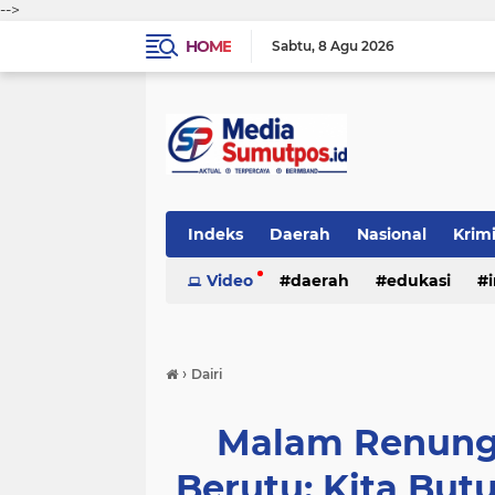
-->
HOME
Sabtu
8 Agu 2026
Indeks
Daerah
Nasional
Krim
Video
daerah
edukasi
›
Dairi
Malam Renunga
Berutu: Kita But