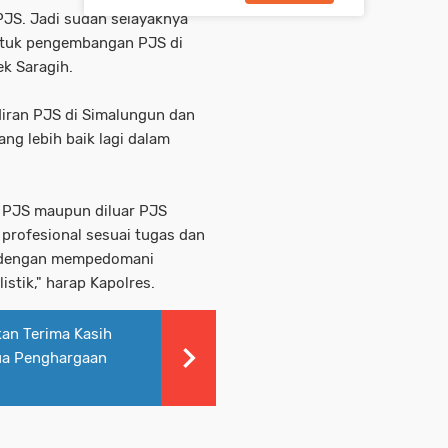
JS. Jadi sudah selayaknya
tuk pengembangan PJS di
ek Saragih.
iran PJS di Simalungun dan
ng lebih baik lagi dalam
 PJS maupun diluar PJS
 profesional sesuai tugas dan
al dengan mempedomani
stik," harap Kapolres.
an Terima Kasih
ua Penghargaan