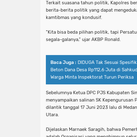
Terkait suasana tahun politik, Kapolres b
berita-berita politik yang dapat mengedu
kamtibmas yang kondusif.
"Kita bisa beda pilihan politik, tapi Persa
segala-galanya," ujar AKBP Ronald.
Baca Juga :
DIDUGA Tak Sesuai Spesifik
Beton Dana Desa Rp112,6 Juta di Sahkud
Warga Minta Inspektorat Turun Periksa
Sebelumnya Ketua DPC PJS Kabupaten Si
menyampaikan salinan SK Kepengurusan P
dilantik tanggal 17 Juni 2023 lalu di Med
Utara.
Dijelaskan Marnaek Saragih, bahwa Pemerha
adalah Organisasi yang menghimpun seluruh