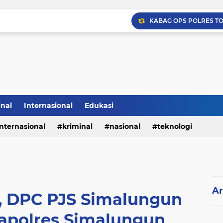
inal
Internasional
Edukasi
internasional
kriminal
nasional
teknologi
Ar
n, DPC PJS Simalungun
Kapolres Simalungun