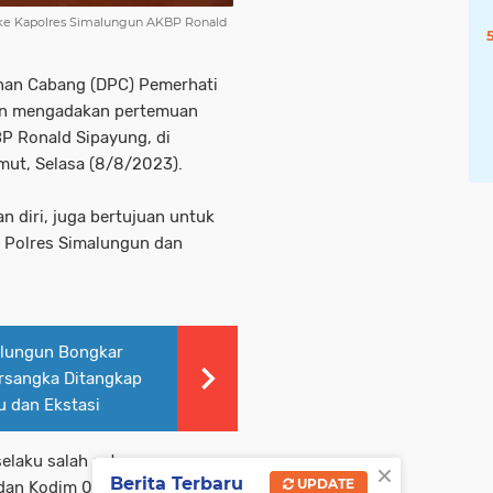
 ke Kapolres Simalungun AKBP Ronald
nan Cabang (DPC) Pemerhati
gun mengadakan pertemuan
P Ronald Sipayung, di
ut, Selasa (8/8/2023).
 diri, juga bertujuan untuk
n Polres Simalungun dan
alungun Bongkar
ersangka Ditangkap
 dan Ekstasi
selaku salah satu unsur
×
Berita Terbaru
UPDATE
ndan Kodim 0207/Simalungun,