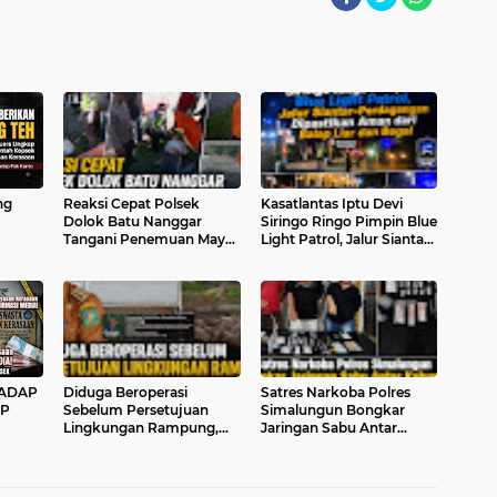
ng
Reaksi Cepat Polsek
Kasatlantas Iptu Devi
Dolok Batu Nanggar
Siringo Ringo Pimpin Blue
Tangani Penemuan Mayat
Light Patrol, Jalur Siantar–
k
Penumpang Bus di Pintu
Perdagangan Dipastikan
uru
Tol Sinaksak
Aman dari Balap Liar dan
etua
Begal
HADAP
Diduga Beroperasi
Satres Narkoba Polres
MP
Sebelum Persetujuan
Simalungun Bongkar
Lingkungan Rampung,
Jaringan Sabu Antar
rmasi
Peternakan 6.000 Babi PT
Kabupaten, Tiga
Satwa Karya Prima
Tersangka Ditangkap
Disorot, Warga Desak
dengan Barang Bukti