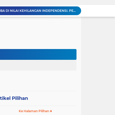
KABAG OPS POLRES TOBA DI NILAI KEHILANGAN INDEPENDENSI. PENGAMANAN PENEMBOKAN TANAH DI LAGUBOTI DAPAT SOROTAN.
BREAKING NEWS: Polsek Gunung Malela Gerebek Lokalisasi Bukit Maraja, Dua Perempuan Menangis Saat Diciduk Bersama Sabu
Meneguhkan Jati Diri Patambor Indonesia. PATAMBOR INDONESIA Akan Gelar RAKERNAS II Di Jakarta.
MEMBACA SUMATERA Balige Writers Festival 2026 Sukses Digelar. Tiga Hari Merawat Literasi, Budaya, dan Masa Depan Danau Toba
Sambut HUT Ke-25 dan HUT RI ke-81, DPC Partai Demokrat Simalungun Gelar Gotong Royong ‘Gerakan Indonesia ASRI Langit Biru’
Sabam Rajaguguk Turun ke Pangkatan, Dengarkan Langsung Keluhan dan Harapan Warga
Dengar Langsung Jeritan Pedagang, Sabam Rajaguguk Turun ke Pasar Gelugur Rantauprapat
Sabam Rajaguguk Serap Aspirasi Warga Bilah Hilir, Tegaskan Komitmen Kawal Program Prabowo untuk Kesejahteraan Rakyat
‎Wakil Bupati Audiensi dengan Wamenaker RI, Dorong Penguatan SDM dan Perlindungan Pekerja di Tanjung Jabung Barat ‎ ‎
HUT RI ke 81 dan Hari Jadi Kab, Tanjung Jabung Barat ke-62 Bupati Anwar Sadat Resmi Buka Lomba Mancing.
tikel Pilihan
Ke Halaman Pilihan