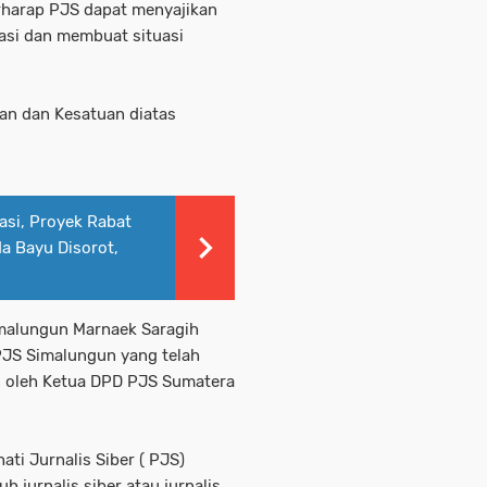
erharap PJS dapat menyajikan
kasi dan membuat situasi
tuan dan Kesatuan diatas
asi, Proyek Rabat
a Bayu Disorot,
malungun Marnaek Saragih
JS Simalungun yang telah
an oleh Ketua DPD PJS Sumatera
ti Jurnalis Siber ( PJS)
 jurnalis siber atau jurnalis