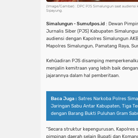
(Image/Gambar) : DPC PJS Simalungun saat audiensi
Sipayung.
Simalungun - Sumutpos.id
: Dewan Pimpi
Jurnalis Siber (PJS) Kabupaten Simalun
audiensi dengan Kapolres Simalungun AKB
Mapolres Simalungun, Pamatang Raya, Sum
Kehûadiran PJS disamping memperkenalkan
menjalin kemitraan yang lebih baik denga
jajarannya dalam hal pemberitaan.
Baca Juga :
Satres Narkoba Polres Sim
Jaringan Sabu Antar Kabupaten, Tiga T
dengan Barang Bukti Puluhan Gram Sabu
"Secara struktur kepengurusan, Kapolres 
pimpinan daerah selain Bupati dan Koma