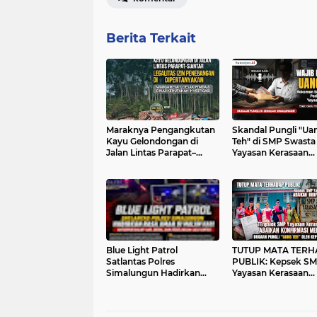
Berita Terkait
Maraknya Pengangkutan
Skandal Pungli "Ua
Kayu Gelondongan di
Teh" di SMP Swasta
Jalan Lintas Parapat–
Yayasan Kerasaan
Siantar, Legalitas Izin
Simalungun: Kepse
Penebangan
Diduga Wajibkan G
Dipertanyakan
Setor Saat Hadap K
Yayasan
Blue Light Patrol
TUTUP MATA TER
Satlantas Polres
PUBLIK: Kepsek S
Simalungun Hadirkan
Yayasan Kerasaan
Rasa Aman di Malam Hari,
Abaikan Hak Konfi
Antisipasi Balap Liar,
Media
Begal, dan Kecelakaan