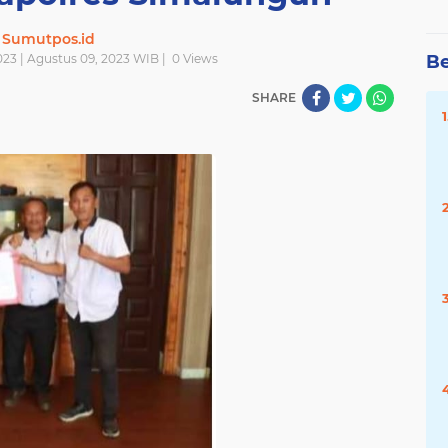
Sumutpos.id
23 | Agustus 09, 2023 WIB |
0
Views
Be
SHARE