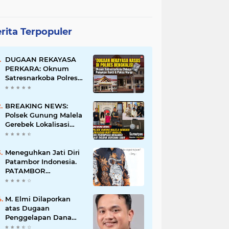
rita Terpopuler
DUGAAN REKAYASA
PERKARA: Oknum
Satresnarkoba Polres
Bengkalis Diduga
Palsukan Barang Bukti
Hingga Paksa Warga
BREAKING NEWS:
Hadir di TKP
Polsek Gunung Malela
Gerebek Lokalisasi
Bukit Maraja, Dua
Perempuan Menangis
Saat Diciduk Bersama
Meneguhkan Jati Diri
Sabu
Patambor Indonesia.
PATAMBOR
INDONESIA Akan
Gelar RAKERNAS II Di
Jakarta.
M. Elmi Dilaporkan
atas Dugaan
Penggelapan Dana
Pensiunan Guru dan