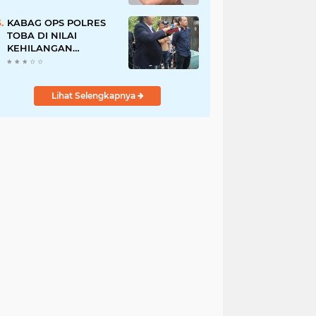
Pegawai PU, Polisi
Pastikan Proses
KABAG OPS POLRES
Hukum Berjalan
TOBA DI NILAI
KEHILANGAN
INDEPENDENSI.
PENGAMANAN
PENEMBOKAN TANAH
Lihat Selengkapnya
DI LAGUBOTI DAPAT
SOROTAN.