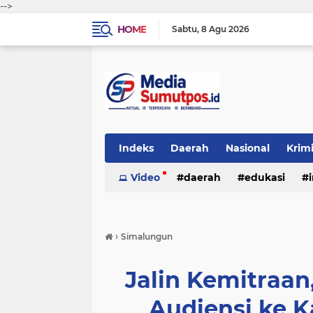
-->
HOME
Sabtu
8 Agu 2026
Indeks
Daerah
Nasional
Krim
Video
daerah
edukasi
›
Simalungun
Jalin Kemitraa
Audiensi ke 