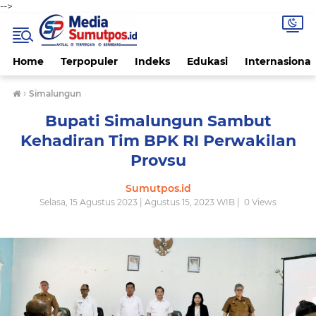
-->
Home
Terpopuler
Indeks
Edukasi
Internasional
›
Simalungun
Bupati Simalungun Sambut
Kehadiran Tim BPK RI Perwakilan
Provsu
Sumutpos.id
Selasa, 15 Agustus 2023 | Agustus 15, 2023 WIB |
0
Views