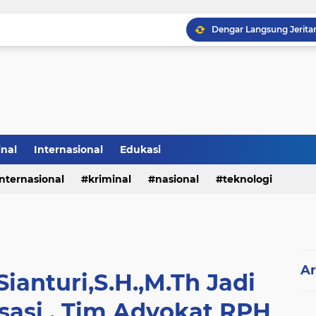
inal
Internasional
Edukasi
internasional
kriminal
nasional
teknologi
Ar
ianturi,S.H.,M.Th Jadi
sasi , Tim Advokat RPH