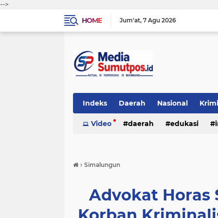
-->
HOME
Jum'at
7 Agu 2026
Indeks
Daerah
Nasional
Krim
Video
daerah
edukasi
›
Simalungun
Advokat Horas S
Korban Kriminali