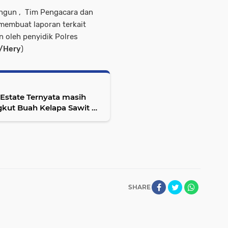
ngun , Tim Pengacara dan
membuat laporan terkait
n oleh penyidik Polres
/Hery
)
Estate Ternyata masih
gkut Buah Kelapa Sawit di
anggang
SHARE