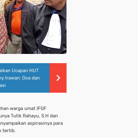
aikan Ucapan HUT
ny Irawan: Doa dan
asi
uhan warga umat IFGF
unya Tutik Rahayu, S.H dan
menyampaikan aspirasinya para
 tertib.