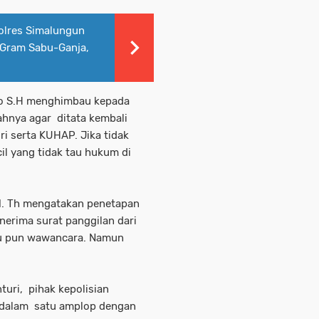
olres Simalungun
 Gram Sabu-Ganja,
to S.H menghimbau kepada
ahnya agar ditata kembali
i serta KUHAP. Jika tidak
il yang tidak tau hukum di
 M. Th mengatakan penetapan
nerima surat panggilan dari
au pun wawancara. Namun
turi, pihak kepolisian
a dalam satu amplop dengan