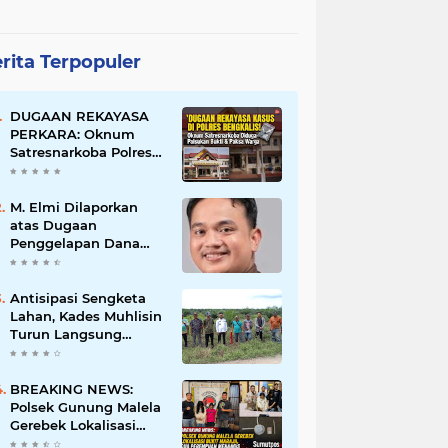
rita Terpopuler
DUGAAN REKAYASA
PERKARA: Oknum
Satresnarkoba Polres
Bengkalis Diduga
Palsukan Barang Bukti
Hingga Paksa Warga
M. Elmi Dilaporkan
Hadir di TKP
atas Dugaan
Penggelapan Dana
Pensiunan Guru dan
Pegawai PU, Polisi
Pastikan Proses
Antisipasi Sengketa
Hukum Berjalan
Lahan, Kades Muhlisin
Turun Langsung
Tinjau Batas Wilayah
Kubu I yang Diduga
Diserobot PT Jatim
BREAKING NEWS:
Jaya Perkasa
Polsek Gunung Malela
Gerebek Lokalisasi
Bukit Maraja, Dua