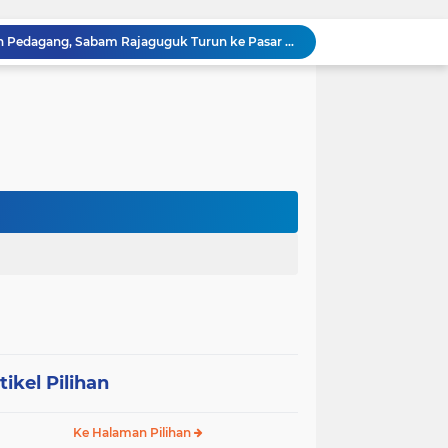
Sabam Rajaguguk Serap Aspirasi Warga Bilah Hilir, Tegaskan Komitmen Kawal Program Prabowo untuk Kesejahteraan Rakyat
‎Wakil Bupati Audiensi dengan Wamenaker RI, Dorong Penguatan SDM dan Perlindungan Pekerja di Tanjung Jabung Barat ‎ ‎
HUT RI ke 81 dan Hari Jadi Kab, Tanjung Jabung Barat ke-62 Bupati Anwar Sadat Resmi Buka Lomba Mancing.
KABAG OPS POLRES TOBA DI NILAI KEHILANGAN INDEPENDENSI. PENGAMANAN PENEMBOKAN TANAH DI LAGUBOTI DAPAT SOROTAN.
BREAKING NEWS: Polsek Gunung Malela Gerebek Lokalisasi Bukit Maraja, Dua Perempuan Menangis Saat Diciduk Bersama Sabu
Meneguhkan Jati Diri Patambor Indonesia. PATAMBOR INDONESIA Akan Gelar RAKERNAS II Di Jakarta.
MEMBACA SUMATERA Balige Writers Festival 2026 Sukses Digelar. Tiga Hari Merawat Literasi, Budaya, dan Masa Depan Danau Toba
Dalam Rangka HUT RI ke-81 dan Hari Jadi ke-61 Tanjab Barat Bupati Tanjab Barat Secara Resmi Membukaan Lomba Domino
Sabam Rajaguguk Turun ke Pangkatan, Dengarkan Langsung Keluhan dan Harapan Warga
Dengar Langsung Jeritan Pedagang, Sabam Rajaguguk Turun ke Pasar Gelugur Rantauprapat
tikel Pilihan
Ke Halaman Pilihan