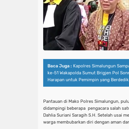
Baca Juga :
Kapolres Simalungun Samp
ke-51 Wakapolda Sumut Brigjen Pol Son
Harapan untuk Pemimpin yang Berdedik
Pantauan di Mako Polres Simalungun, pul
didampingi beberapa pengacara salah sat
Dahlia Suriani Saragih S.H. Setelah usai 
warga membubarkan diri dengan aman dan