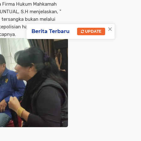
ua Firma Hukum Mahkamah
NTUAL, S.H menjelaskan, "
i tersangka bukan melalui
×
epolisian harus
Berita Terbaru
UPDATE
capnya.