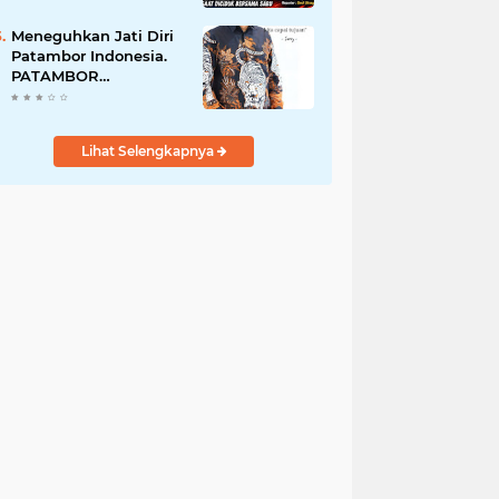
Perempuan Menangis
Saat Diciduk Bersama
Meneguhkan Jati Diri
Sabu
Patambor Indonesia.
PATAMBOR
INDONESIA Akan
Gelar RAKERNAS II Di
Jakarta.
Lihat Selengkapnya