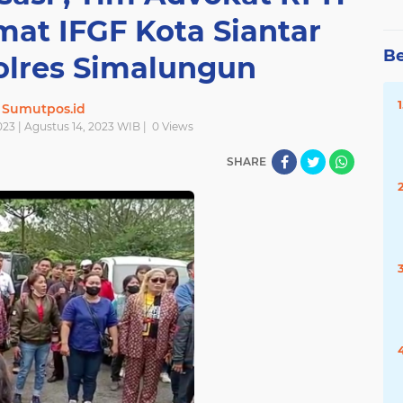
at IFGF Kota Siantar
Be
olres Simalungun
Sumutpos.id
023 | Agustus 14, 2023 WIB |
0
Views
SHARE