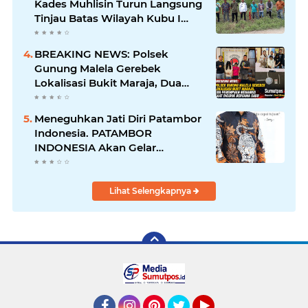
Kades Muhlisin Turun Langsung
Tinjau Batas Wilayah Kubu I
yang Diduga Diserobot PT Jatim
Jaya Perkasa
BREAKING NEWS: Polsek
Gunung Malela Gerebek
Lokalisasi Bukit Maraja, Dua
Perempuan Menangis Saat
Diciduk Bersama Sabu
Meneguhkan Jati Diri Patambor
Indonesia. PATAMBOR
INDONESIA Akan Gelar
RAKERNAS II Di Jakarta.
Lihat Selengkapnya