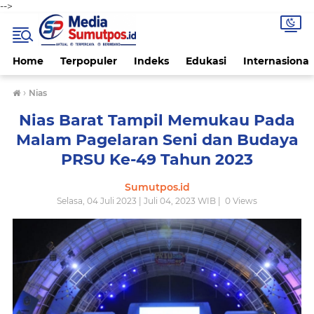
-->
Home
Terpopuler
Indeks
Edukasi
Internasional
›
Nias
Nias Barat Tampil Memukau Pada
Malam Pagelaran Seni dan Budaya
PRSU Ke-49 Tahun 2023
Sumutpos.id
Selasa, 04 Juli 2023 | Juli 04, 2023 WIB |
0
Views