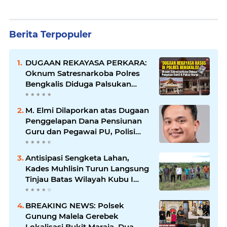
Berita Terpopuler
DUGAAN REKAYASA PERKARA:
Oknum Satresnarkoba Polres
Bengkalis Diduga Palsukan
Barang Bukti Hingga Paksa
Warga Hadir di TKP
M. Elmi Dilaporkan atas Dugaan
Penggelapan Dana Pensiunan
Guru dan Pegawai PU, Polisi
Pastikan Proses Hukum
Berjalan
Antisipasi Sengketa Lahan,
Kades Muhlisin Turun Langsung
Tinjau Batas Wilayah Kubu I
yang Diduga Diserobot PT Jatim
Jaya Perkasa
BREAKING NEWS: Polsek
Gunung Malela Gerebek
Lokalisasi Bukit Maraja, Dua