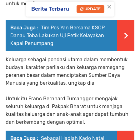
×
untuk merefleksikan peran penting keluarga.
Berita Terbaru
UPDATE
Baca Juga :
Tim Pos Yan Bersama KSOP
Danau Toba Lakukan Uji Petik Kelayakan
Kapal Penumpang
Keluarga sebagai pondasi utama dalam membentuk
budaya, karakter perilaku dan keluarga memegang
peranan besar dalam menciptakan Sumber Daya
Manusia yang berkualitas, ungkap dia.
Untuk itu Franc Bernhard Tumanggor mengajak
seluruh keluarga di Pakpak Bharat untuk menjaga
kualitas keluarga dan anak-anak agar dapat tumbuh
dan berkembang dengan optimal.
Baca Juga :
Sebagai Hadiah Kado Natal