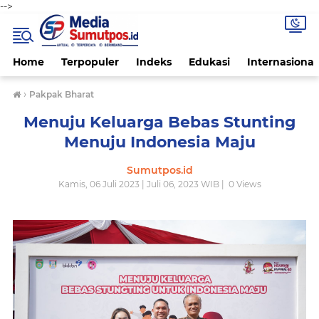
-->
Home
Terpopuler
Indeks
Edukasi
Internasional
›
Pakpak Bharat
Menuju Keluarga Bebas Stunting
Menuju Indonesia Maju
Sumutpos.id
Kamis, 06 Juli 2023 | Juli 06, 2023 WIB |
0
Views