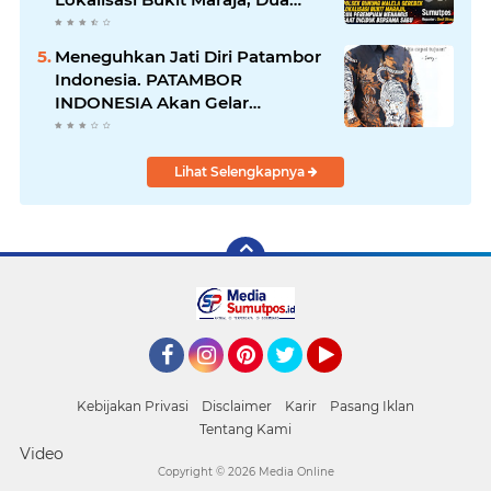
Perempuan Menangis Saat
Diciduk Bersama Sabu
Meneguhkan Jati Diri Patambor
Indonesia. PATAMBOR
INDONESIA Akan Gelar
RAKERNAS II Di Jakarta.
Lihat Selengkapnya
Facebook
Instagram
Pinterest
Twitter
YouTube
Kebijakan Privasi
Disclaimer
Karir
Pasang Iklan
Tentang Kami
Video
Copyright ©
2026 Media Online