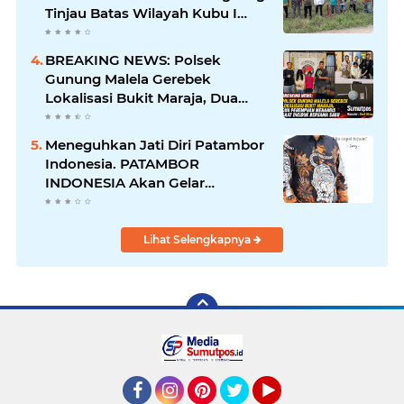
Tinjau Batas Wilayah Kubu I
yang Diduga Diserobot PT Jatim
Jaya Perkasa
BREAKING NEWS: Polsek
Gunung Malela Gerebek
Lokalisasi Bukit Maraja, Dua
Perempuan Menangis Saat
Diciduk Bersama Sabu
Meneguhkan Jati Diri Patambor
Indonesia. PATAMBOR
INDONESIA Akan Gelar
RAKERNAS II Di Jakarta.
Lihat Selengkapnya