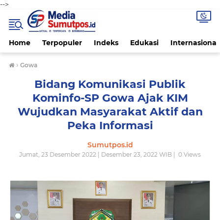
-->
Home
Terpopuler
Indeks
Edukasi
Internasional
›
Gowa
Bidang Komunikasi Publik
Kominfo-SP Gowa Ajak KIM
Wujudkan Masyarakat Aktif dan
Peka Informasi
Sumutpos.id
Jumat, 23 Desember 2022 | Desember 23, 2022 WIB |
0
Views