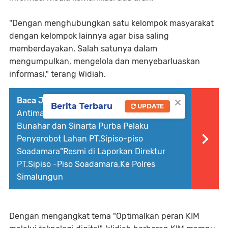
"Dengan menghubungkan satu kelompok masyarakat
dengan kelompok lainnya agar bisa saling
memberdayakan. Salah satunya dalam
mengumpulkan, mengelola dan menyebarluaskan
informasi," terang Widiah.
×
Baca Juga :
Oknum Yang Mengaku Satgas
Berita Terbaru
UPDATE
Antimafia Tanah Mabes Polri Serta Hartanto
Bunahar dan Sinarta Purba Pelaku
Penyerobot Lahan PT.Sipiso-piso
Soadamara"Resmi di Laporkan Direktur
PT.Sipiso -Piso Soadamara,Ke Polres
Simalungun
Dengan mengangkat tema "Optimalkan peran KIM