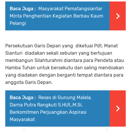
Baca Juga :
Masyarakat Pematangsiantar
Minta Penghentian Kegiatan Berbau Kaum
Pelangi
Persekutuan Garis Depan yang diketuai Pdt. Manat
Sianturi diadakan sekali sebulan yang bertujuan
membangun Silahturahmi diantara para Pendeta atau
Hamba Tuhan untuk bersekutu dan saling mendoakan
yang diadakan dengan berganti tempat diantara para
anggota Garis Depan.
Baca Juga :
Reses di Gunung Malela,
Darna Putra Rangkuti S.HUt.,M.Si,
Berkomitmen Perjuangkan Aspirasi
Masyarakat