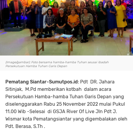
(Image/gambar): Foto bersama hamba-hamba Tuhan seusai ibadah
Persekutuan Hamba Tuhan Garis Depan
Pematang Siantar-Sumutpos.id
: Pdt DR. Jahara
Sitinjak, M.Pd memberikan kotbah dalam acara
Persekutuan Hamba-hamba Tuhan Garis Depan yang
diselenggarakan Rabu 25 November 2022 mulai Pukul
11.00 Wib -Selesai di GSJA River Of Live Jln Pdt J.
Wismar kota Pematangsiantar yang digembalakan oleh
Pdt. Berasa, S.Th .