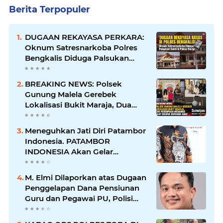
Berita Terpopuler
DUGAAN REKAYASA PERKARA:
Oknum Satresnarkoba Polres
Bengkalis Diduga Palsukan
Barang Bukti Hingga Paksa
Warga Hadir di TKP
BREAKING NEWS: Polsek
Gunung Malela Gerebek
Lokalisasi Bukit Maraja, Dua
Perempuan Menangis Saat
Diciduk Bersama Sabu
Meneguhkan Jati Diri Patambor
Indonesia. PATAMBOR
INDONESIA Akan Gelar
RAKERNAS II Di Jakarta.
M. Elmi Dilaporkan atas Dugaan
Penggelapan Dana Pensiunan
Guru dan Pegawai PU, Polisi
Pastikan Proses Hukum
Berjalan