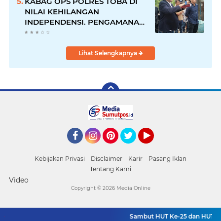
KABAG OPS POLRES TOBA DI
NILAI KEHILANGAN
INDEPENDENSI. PENGAMANAN
PENEMBOKAN TANAH DI
LAGUBOTI DAPAT SOROTAN.
Lihat Selengkapnya
Facebook
Instagram
Pinterest
Twitter
YouTube
Kebijakan Privasi
Disclaimer
Karir
Pasang Iklan
Tentang Kami
Video
Copyright ©
2026 Media Online
Sambut HUT Ke-25 dan HUT RI ke